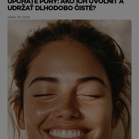
UPCHATÉ PÓRY: AKO ICH UVOĽNIŤ A
UDRŽAŤ DLHODOBO ČISTÉ?
JÚNA 09, 2026