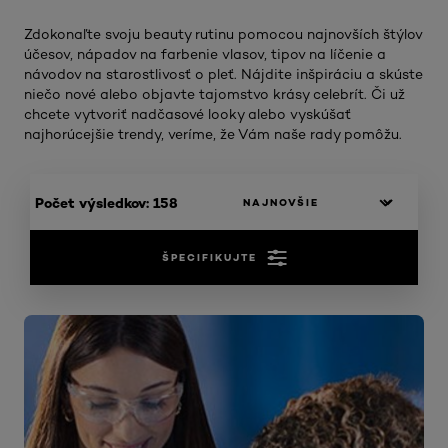
Zdokonaľte svoju beauty rutinu pomocou najnovších štýlov
účesov, nápadov na farbenie vlasov, tipov na líčenie a
návodov na starostlivosť o pleť. Nájdite inšpiráciu a skúste
niečo nové alebo objavte tajomstvo krásy celebrít. Či už
chcete vytvoriť nadčasové looky alebo vyskúšať
najhorúcejšie trendy, veríme, že Vám naše rady pomôžu.
Počet výsledkov: 158
ŠPECIFIKUJTE