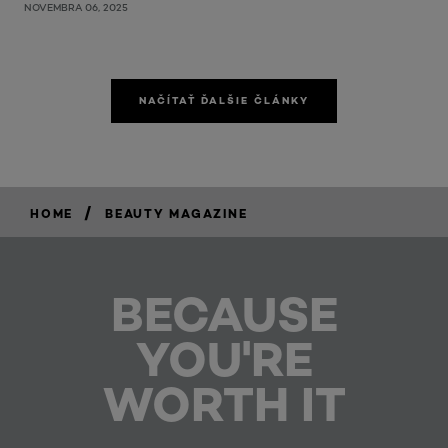
NOVEMBRA 06, 2025
NAČÍTAŤ ĎALŠIE ČLÁNKY
/
HOME
BEAUTY MAGAZINE
BECAUSE
YOU'RE
WORTH IT