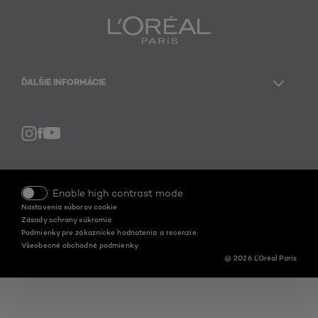
ĎALŠIE INFORMÁCIE
Facebook
YouTube
Instagram
Enable high contrast mode
Nastavenia súborov cookie
Zásady ochrany súkromia
Podmienky pre zákaznícke hodnotenia a recenzie
Všeobecné obchodné podmienky
@ 2026 L'Oréal Paris