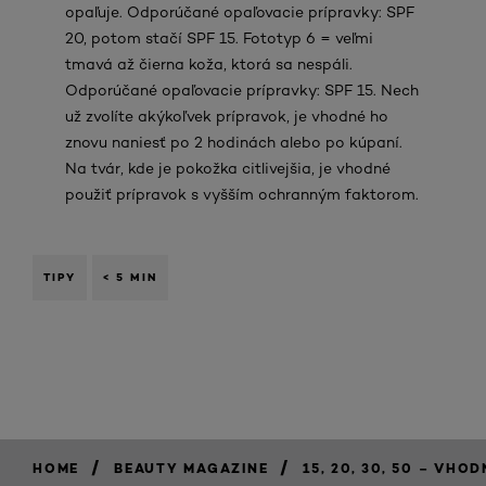
opaľuje. Odporúčané opaľovacie prípravky: SPF
20, potom stačí SPF 15. Fototyp 6 = veľmi
tmavá až čierna koža, ktorá sa nespáli.
Odporúčané opaľovacie prípravky: SPF 15. Nech
už zvolíte akýkoľvek prípravok, je vhodné ho
znovu naniesť po 2 hodinách alebo po kúpaní.
Na tvár, kde je pokožka citlivejšia, je vhodné
použiť prípravok s vyšším ochranným faktorom.
TIPY
< 5 MIN
/
/
HOME
BEAUTY MAGAZINE
15, 20, 30, 50 – VH