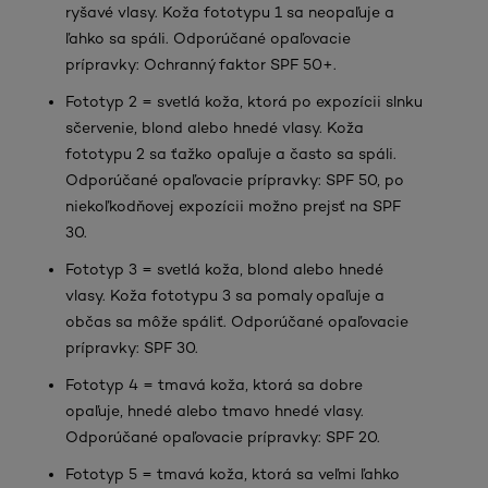
ryšavé vlasy. Koža fototypu 1 sa neopaľuje a
ľahko sa spáli. Odporúčané opaľovacie
prípravky: Ochranný faktor SPF 50+.
Fototyp 2 = svetlá koža, ktorá po expozícii slnku
sčervenie, blond alebo hnedé vlasy. Koža
fototypu 2 sa ťažko opaľuje a často sa spáli.
Odporúčané opaľovacie prípravky: SPF 50, po
niekoľkodňovej expozícii možno prejsť na SPF
30.
Fototyp 3 = svetlá koža, blond alebo hnedé
vlasy. Koža fototypu 3 sa pomaly opaľuje a
občas sa môže spáliť. Odporúčané opaľovacie
prípravky: SPF 30.
Fototyp 4 = tmavá koža, ktorá sa dobre
opaľuje, hnedé alebo tmavo hnedé vlasy.
Odporúčané opaľovacie prípravky: SPF 20.
Fototyp 5 = tmavá koža, ktorá sa veľmi ľahko