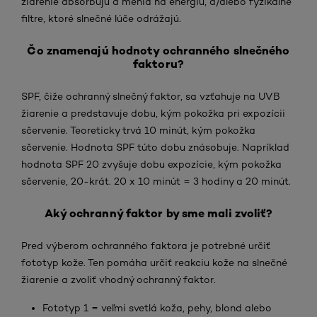
žiarenie absorbujú a menia na energiu, a/alebo fyzikálne
filtre, ktoré slnečné lúče odrážajú.
Čo znamenajú hodnoty ochranného slnečného
faktoru?
SPF, čiže ochranný slnečný faktor, sa vzťahuje na UVB
žiarenie a predstavuje dobu, kým pokožka pri expozícii
sčervenie. Teoreticky trvá 10 minút, kým pokožka
sčervenie. Hodnota SPF túto dobu znásobuje. Napríklad
hodnota SPF 20 zvyšuje dobu expozície, kým pokožka
sčervenie, 20-krát. 20 x 10 minút = 3 hodiny a 20 minút.
Aký ochranný faktor by sme mali zvoliť?
Pred výberom ochranného faktora je potrebné určiť
fototyp kože. Ten pomáha určiť reakciu kože na slnečné
žiarenie a zvoliť vhodný ochranný faktor.
Fototyp 1 = veľmi svetlá koža, pehy, blond alebo