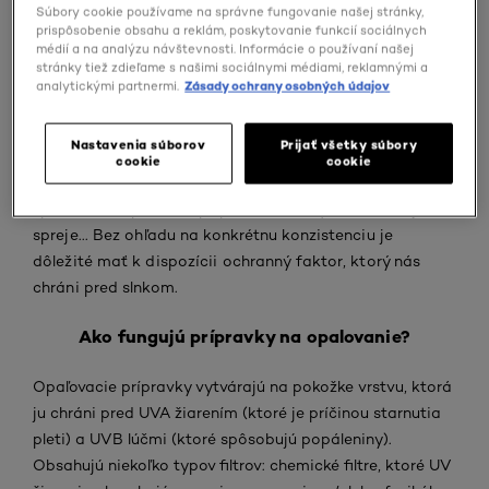
Súbory cookie používame na správne fungovanie našej stránky,
prispôsobenie obsahu a reklám, poskytovanie funkcií sociálnych
15, 20, 30, 50 – vhodný
médií a na analýzu návštevnosti. Informácie o používaní našej
stránky tiež zdieľame s našimi sociálnymi médiami, reklamnými a
ochranný faktor sa nájde pre
analytickými partnermi.
Zásady ochrany osobných údajov
každého
Nastavenia súborov
Prijať všetky súbory
Či už sme na pláži, v meste alebo na horách, nikdy
cookie
cookie
nesmieme zabudnúť na nášho obľúbeného letného
spoločníka: opaľovací prípravok. Krémy, mlieka, oleje,
spreje... Bez ohľadu na konkrétnu konzistenciu je
dôležité mať k dispozícii ochranný faktor, ktorý nás
chráni pred slnkom.
Ako fungujú prípravky na opalovanie?
Opaľovacie prípravky vytvárajú na pokožke vrstvu, ktorá
ju chráni pred UVA žiarením (ktoré je príčinou starnutia
pleti) a UVB lúčmi (ktoré spôsobujú popáleniny).
Obsahujú niekoľko typov filtrov: chemické filtre, ktoré UV