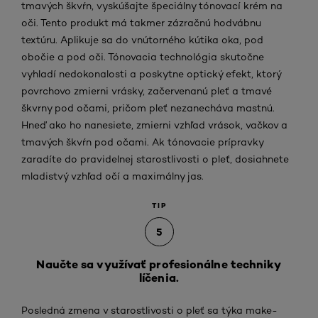
tmavých škvŕn, vyskúšajte špeciálny tónovací krém na
oči. Tento produkt má takmer zázračnú hodvábnu
textúru. Aplikuje sa do vnútorného kútika oka, pod
obočie a pod oči. Tónovacia technológia skutočne
vyhladí nedokonalosti a poskytne optický efekt, ktorý
povrchovo zmierni vrásky, začervenanú pleť a tmavé
škvrny pod očami, pričom pleť nezanecháva mastnú.
Hneď ako ho nanesiete, zmierni vzhľad vrások, vačkov a
tmavých škvŕn pod očami. Ak tónovacie prípravky
zaradíte do pravidelnej starostlivosti o pleť, dosiahnete
mladistvý vzhľad očí a maximálny jas.
TIP
5
Naučte sa využívať profesionálne techniky
líčenia.
Posledná zmena v starostlivosti o pleť sa týka make-