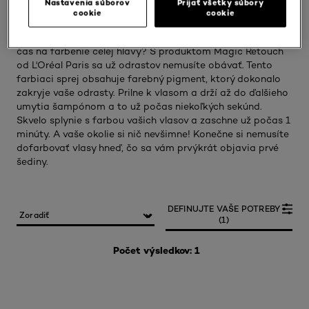
Nastavenia súborov
Prijať všetky súbory
cookie
cookie
Zmeškali ste svoj termín u kaderníka a už vás trápia
odrasty? Potrebujete si zakryť šedivé korienky a nemáte
čas na farbenie celej hlavy? S produktom Magic Retouch
od L'Oréal Paris sa už odrastov nemusíte obávať. Tento
farbiaci sprej obsahuje farebný pigment, ktorý dokonalo
zakryje vaše odrasty. Prilne k vlasom a drží až do ďalšieho
umytia šampónom a to už počas niekoľkých sekúnd.
Skvelo splynie s farbou vašich vlasov a zaschne už počas 1
minúty. A vaše okolie si nič nevšimne! Konečne si nemusíte
dofarbovať vlasy hneď, čo sa vám prvýkrát objavia prvé
šediny.
DEFINUJTE VAŠE POTREBY
(1)
Počet výsledkov: 1