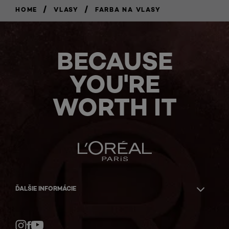
/
/
HOME
VLASY
FARBA NA VLASY
BECAUSE
YOU'RE
WORTH IT
ĎALŠIE INFORMÁCIE