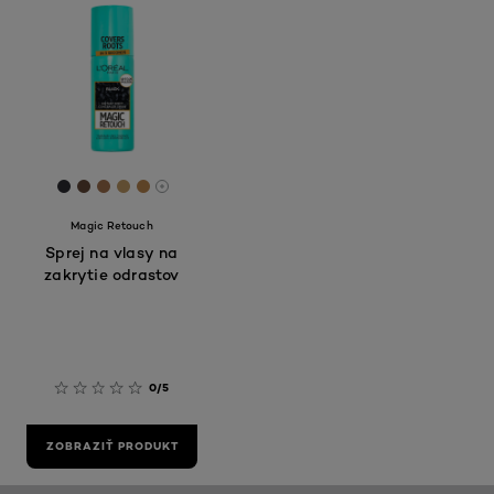
[Color]: #2C2D32
[Color]: #624737
[Color]: #A1704C
[Color]: #C19B65
[Color]: #BB874F
More shades are available
Magic Retouch
Sprej na vlasy na
zakrytie odrastov
0/5
ZOBRAZIŤ PRODUKT