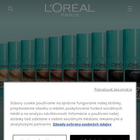
SEARCH THIS SITE
Pokračovať bez prijatia
Súbory cookie používame na správne fungovanie našej stránky,
prispôsobenie obsahu a reklám, poskytovanie funkcií sociálnych
médií a na analýzu návštevnosti. Informácie o používaní našej
stránky tiež zdieľame s našimi sociálnymi médiami, reklamnými a
PRÍPRAVOK NA ZAKRYTIE
analytickými partnermi.
Zásady ochrany osobných údajov
ODRASTOV