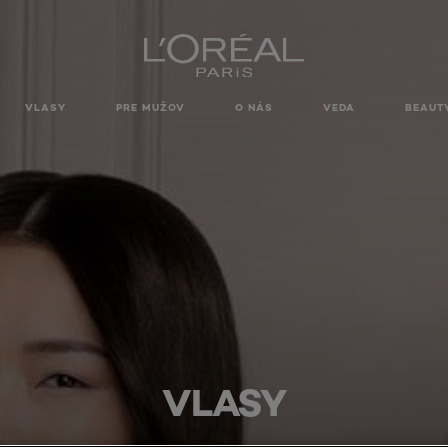
VLASY
PRE MUŽOV
O NÁS
VEDA
BEAUT
VLASY