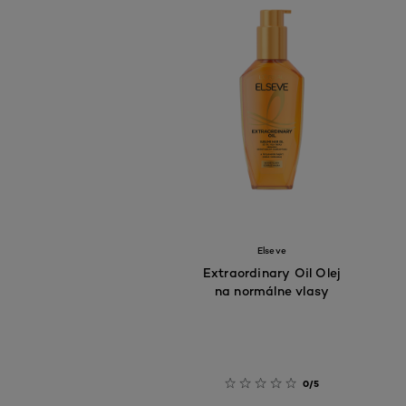
Elseve
Extraordinary Oil Olej
na normálne vlasy
0/5