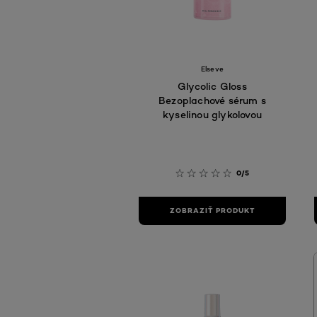
Elseve
Glycolic Gloss
Bezoplachové sérum s
kyselinou glykolovou
0/5
ZOBRAZIŤ PRODUKT