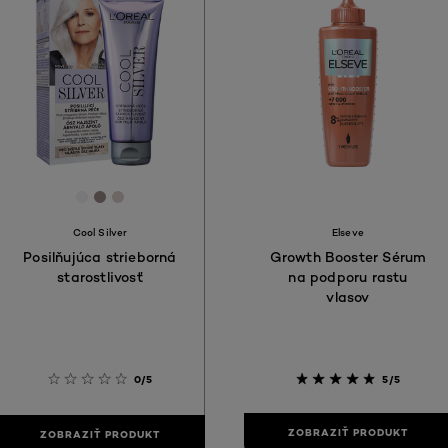
[Color]: #F2F0F3
[Color]: #9C8B8A
[Color]: #D9CDCC
Cool Silver
Elseve
Posilňujúca strieborná
Growth Booster Sérum
starostlivosť
na podporu rastu
vlasov
0/5
5/5
ZOBRAZIŤ PRODUKT
ZOBRAZIŤ PRODUKT