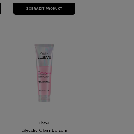
ZOBRAZIŤ PRODUKT
Elseve
Glycolic Gloss Balzam