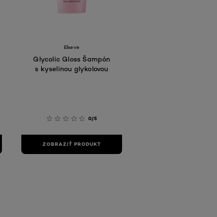
Elseve
Glycolic Gloss Šampón
s kyselinou glykolovou
0/5
ZOBRAZIŤ PRODUKT