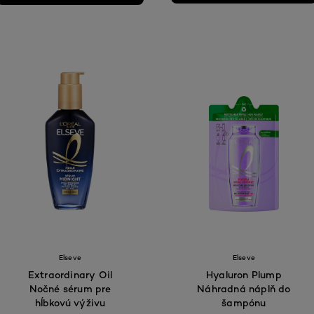
Elseve
Elseve
Extraordinary Oil
Hyaluron Plump
Nočné sérum pre
Náhradná náplň do
hĺbkovú výživu
šampónu