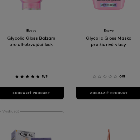
Elseve
Elseve
Glycolic Gloss Balzam
Glycolic Gloss Maska
pre dlhotrvajúci lesk
pre žiarivé vlasy
5/5
0/5
ZOBRAZIŤ PRODUKT
ZOBRAZIŤ PRODUKT
Vyskúšať