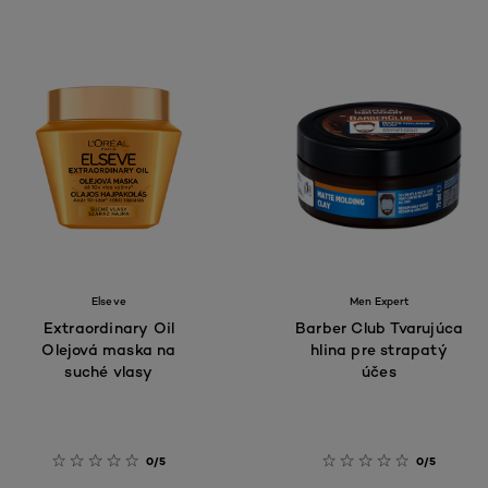
Elseve
Men Expert
Extraordinary Oil
Barber Club Tvarujúca
Olejová maska na
hlina pre strapatý
suché vlasy
účes
0/5
0/5