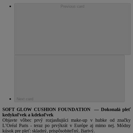
Previous card
Next card
SOFT GLOW CUSHION FOUNDATION — Dokonalá pleť
kedykoľvek a kdekoľvek
Objavte vôbec prvý rozjasňujúci make-up v hubke od značky
L’Oréal Paris - teraz po prvýkrát v Európe aj mimo nej. Módny
kúsok pre pleť: skladný, prispôsobiteľný, žiarivý.