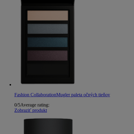
Fashion Collaboration
Mugler paleta očných tieňov
0/5
Average rating:
Zobraziť produkt