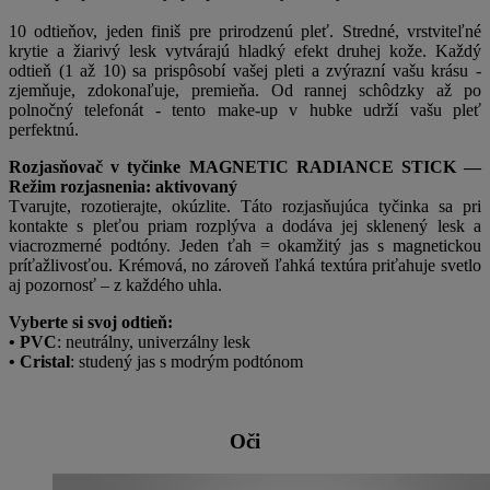
10 odtieňov, jeden finiš pre prirodzenú pleť. Stredné, vrstviteľné
krytie a žiarivý lesk vytvárajú hladký efekt druhej kože. Každý
odtieň (1 až 10) sa prispôsobí vašej pleti a zvýrazní vašu krásu -
zjemňuje, zdokonaľuje, premieňa. Od rannej schôdzky až po
polnočný telefonát - tento make-up v hubke udrží vašu pleť
perfektnú.
Rozjasňovač v tyčinke MAGNETIC RADIANCE STICK —
Režim rozjasnenia: aktivovaný
Tvarujte, rozotierajte, okúzlite. Táto rozjasňujúca tyčinka sa pri
kontakte s pleťou priam rozplýva a dodáva jej sklenený lesk a
viacrozmerné podtóny. Jeden ťah = okamžitý jas s magnetickou
príťažlivosťou. Krémová, no zároveň ľahká textúra priťahuje svetlo
aj pozornosť – z každého uhla.
Vyberte si svoj odtieň:
• PVC
: neutrálny, univerzálny lesk
• Cristal
: studený jas s modrým podtónom
Oči