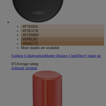
: #F7E6D4
: #F3E1CB
: #F1D9BD
: #D9B292
: #D4A572
More shades are available
Fashion Collaboration
Mugler Illusion 1 hubičkový make up
0/5
Average rating:
Zobraziť produkt