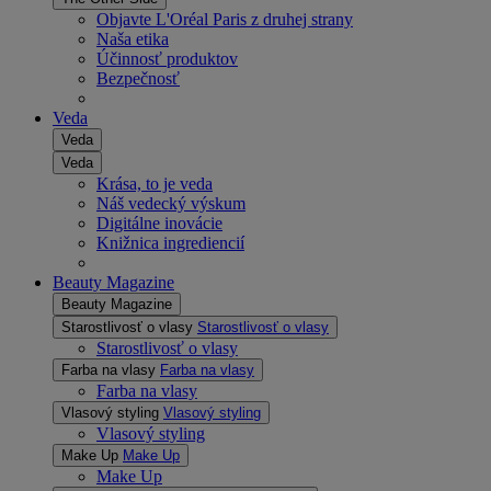
Objavte L'Oréal Paris z druhej strany
Naša etika
Účinnosť produktov
Bezpečnosť
Veda
Veda
Veda
Krása, to je veda
Náš vedecký výskum
Digitálne inovácie
Knižnica ingrediencií
Beauty Magazine
Beauty Magazine
Starostlivosť o vlasy
Starostlivosť o vlasy
Starostlivosť o vlasy
Farba na vlasy
Farba na vlasy
Farba na vlasy
Vlasový styling
Vlasový styling
Vlasový styling
Make Up
Make Up
Make Up