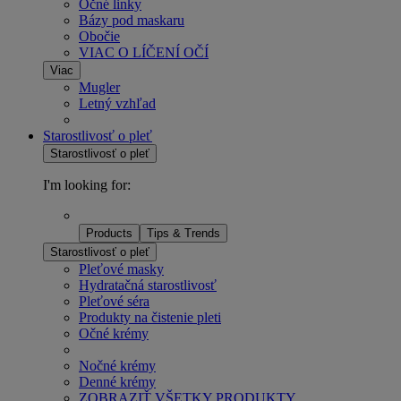
Očné linky
Bázy pod maskaru
Obočie
VIAC O LÍČENÍ OČÍ
Viac
Mugler
Letný vzhľad
Starostlivosť o pleť
Starostlivosť o pleť
I'm looking for:
Products
Tips & Trends
Starostlivosť o pleť
Pleťové masky
Hydratačná starostlivosť
Pleťové séra
Produkty na čistenie pleti
Očné krémy
Nočné krémy
Denné krémy
ZOBRAZIŤ VŠETKY PRODUKTY