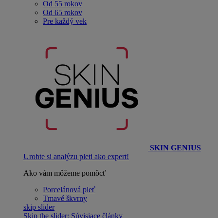
Od 55 rokov
Od 65 rokov
Pre každý vek
SKIN GENIUS
Urobte si analýzu pleti ako expert!
Ako vám môžeme pomôcť
Porcelánová pleť
Tmavé škvrny
skip slider
Skip the slider: Súvisiace články