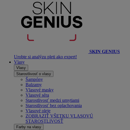
SKIN GENIUS
Urobte si analýzu pleti ako expert!
Vlasy
Vlasy
Starostlivosť o vlasy
Šampóny
Balzamy
Vlasové masky
Vlasové séra
Starostlivosť medzi umytiami
Starostlivosť bez oplachovania
Vlasové oleje
ZOBRAZIŤ VŠETKU VLASOVÚ
STAROSTLIVOSŤ
Farby na vlasy