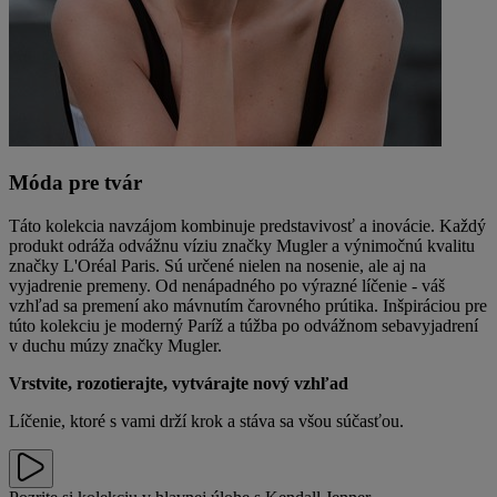
Móda pre tvár
Táto kolekcia navzájom kombinuje predstavivosť a inovácie. Každý
produkt odráža odvážnu víziu značky Mugler a výnimočnú kvalitu
značky L'Oréal Paris. Sú určené nielen na nosenie, ale aj na
vyjadrenie premeny. Od nenápadného po výrazné líčenie - váš
vzhľad sa premení ako mávnutím čarovného prútika. Inšpiráciou pre
túto kolekciu je moderný Paríž a túžba po odvážnom sebavyjadrení
v duchu múzy značky Mugler.
Vrstvite, rozotierajte, vytvárajte nový vzhľad
Líčenie, ktoré s vami drží krok a stáva sa všou súčasťou.