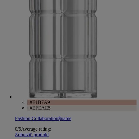
: #E1B7A9
: #EFEAE5
Fashion Collaboration
$name
0/5
Average rating:
Zobraziť produkt