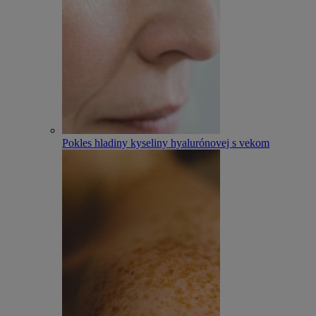
Pokles hladiny kyseliny hyalurónovej s vekom