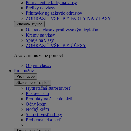
Permanentné farby na vlasy
Prelivy na vlasy
Prípravky na zakrytie odrastov
ZOBRAZIŤ VŠETKY FARBY NA VLASY
Vlasový styling
Ochrana vlasov proti vysokým teplotám
Krémy na vlasy
Spreje na vlasy
ZOBRAZIŤ VŠETKY ÚČESY
Ako vám môžeme pomôcť
Objem vlasov
Pre mužov
Pre mužov
Starostlivosť o pleť
Hydratačná starostlivosť
Pleťové séra
Produkty na čistenie pleti
Očný krém
Nočný krém
Starostlivosť o fúzy
Problematická pleť
Starostlivosť o telo