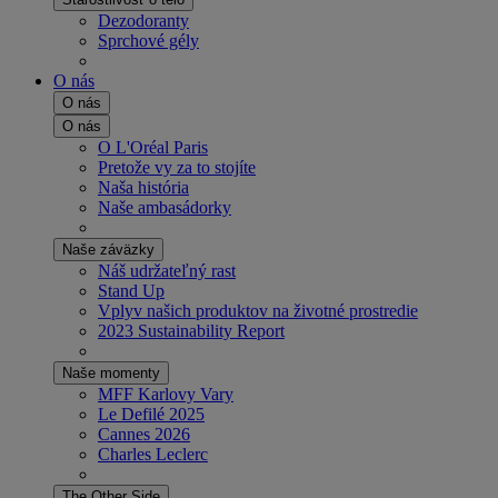
Dezodoranty
Sprchové gély
O nás
O nás
O nás
O L'Oréal Paris
Pretože vy za to stojíte
Naša história
Naše ambasádorky
Naše záväzky
Náš udržateľný rast
Stand Up
Vplyv našich produktov na životné prostredie
2023 Sustainability Report
Naše momenty
MFF Karlovy Vary
Le Defilé 2025
Cannes 2026
Charles Leclerc
The Other Side