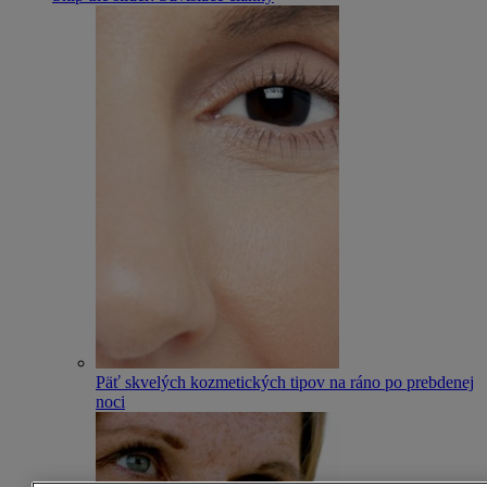
Päť skvelých kozmetických tipov na ráno po prebdenej
noci