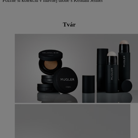
Pozrite si kolekciu v hlavnej úlohe s Kendall Jenner
Tvár