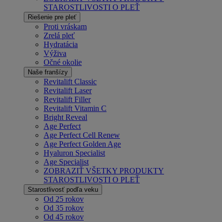
STAROSTLIVOSTI O PLEŤ
Riešenie pre pleť
Proti vráskam
Zrelá pleť
Hydratácia
Výživa
Očné okolie
Naše franšízy
Revitalift Classic
Revitalift Laser
Revitalift Filler
Revitalift Vitamin C
Bright Reveal
Age Perfect
Age Perfect Cell Renew
Age Perfect Golden Age
Hyaluron Specialist
Age Specialist
ZOBRAZIŤ VŠETKY PRODUKTY
STAROSTLIVOSTI O PLEŤ
Starostlivosť podľa veku
Od 25 rokov
Od 35 rokov
Od 45 rokov