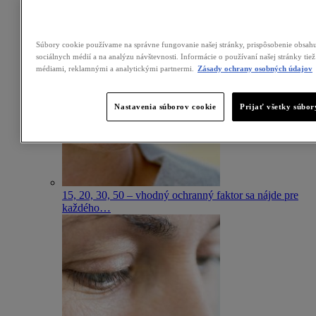
Súbory cookie používame na správne fungovanie našej stránky, prispôsobenie obsahu
sociálnych médií a na analýzu návštevnosti. Informácie o používaní našej stránky tie
médiami, reklamnými a analytickými partnermi.
Zásady ochrany osobných údajov
Nastavenia súborov cookie
Prijať všetky súbor
15, 20, 30, 50 – vhodný ochranný faktor sa nájde pre
každého
…