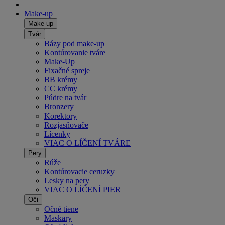
Make-up
Make-up
Tvár
Bázy pod make-up
Kontúrovanie tváre
Make-Up
Fixačné spreje
BB krémy
CC krémy
Púdre na tvár
Bronzery
Korektory
Rozjasňovače
Lícenky
VIAC O LÍČENÍ TVÁRE
Pery
Rúže
Kontúrovacie ceruzky
Lesky na pery
VIAC O LÍČENÍ PIER
Oči
Očné tiene
Maskary