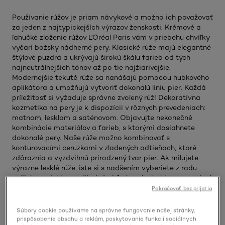
Používanie rúžov je priam návykové a možno ich považovať
za jeden z najtypickejších výrazov ženskosti. Krémové a
ľahučké zloženie rúžov L'Oréal Paris vám v priebehu chvíľky
vyčarí božsky nádherné pery. Klasické rúže majú elegantné
štýlové puzdrá a ukrývajú širokú škálu farieb od tých
najneutrálnejších tónov až po tie najžiarivejšie.
Modernejšie tekuté rúže sa nanášajú pomocou hubkového
aplikátora a umožňujú vytvoriť dokonalú líniu pier. Každá
príležitosť si vyžaduje správne zvolený rúž! Dekoratívna
kozmetika na pery je k dispozícii v rôznych prevedeniach:
matnom, lesklom a saténovom. Objavujte nekonečné
kombinácie materiálov a farieb, s ktorými dosiahnete
dokonalé pery. Naše rúže možno kombinovať s
konturovacími ceruzkami v zladených odtieňoch, ktoré
zdôraznia a vyzdvihnú prirodzený tvar pier. Ak milujete
výrazne lesklé rúže, iste si s nadšením vyberiete z radu
našich produktov so žiarivými farbami v lesklom prevedení.
Perám dodajú skutočnú sviežosť.
Pokračovať bez prijatia
Súbory cookie používame na správne fungovanie našej stránky,
prispôsobenie obsahu a reklám, poskytovanie funkcií sociálnych
DEFINUJTE VAŠE POTREBY