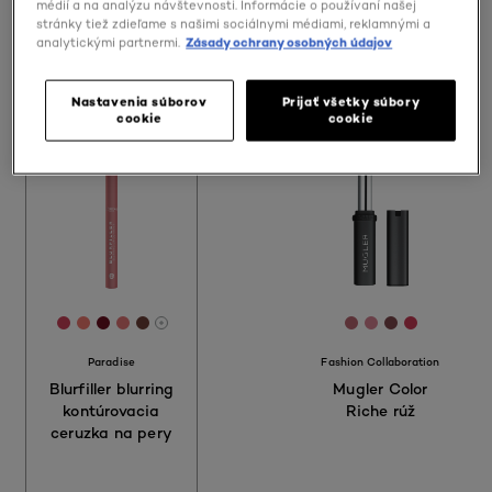
médií a na analýzu návštevnosti. Informácie o používaní našej
stránky tiež zdieľame s našimi sociálnymi médiami, reklamnými a
Počet výsledkov: 16
analytickými partnermi.
Zásady ochrany osobných údajov
Vyskúšať
Nastavenia súborov
Prijať všetky súbory
cookie
cookie
[Color]: #CB4159
[Color]: #F0786F
[Color]: #6B1021
[Color]: #E27475
[Color]: #6D4138
[Color]: #B8646
[Color]: #D68
[Color]: #7
[Color]:
More shades are available
Paradise
Fashion Collaboration
Blurfiller blurring
Mugler Color
kontúrovacia
Riche rúž
ceruzka na pery