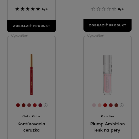
5/5
0/5
ZOBRAZIŤ PRODUKT
ZOBRAZIŤ PRODUKT
Vyskúšať
Vyskúšať
[Color]: #950A0F
[Color]: #820F0A
[Color]: #9c4d53
[Color]: #B6191F
[Color]: #861732
[Color]: #F2D2D9
[Color]: #FCCB
[Color]: #B8
[Color]: #A
[Color]:
More shades are available
More sh
Color Riche
Paradise
Kontúrovacia
Plump Ambition
ceruzka
lesk na pery