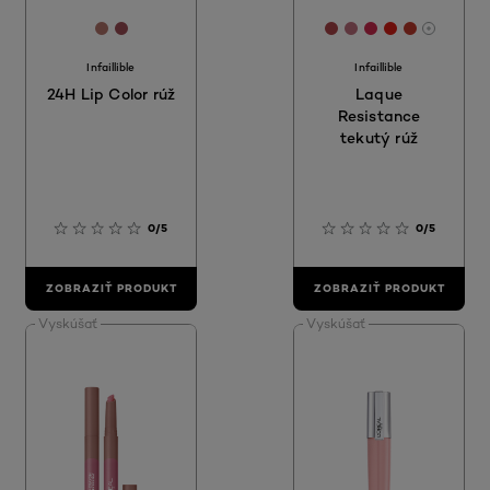
[Color]: #B3746B
[Color]: #9E4D55
[Color]: #AD4548
[Color]: #BE6E7
[Color]: #CF
[Color]: #
[Color]:
More sh
Infaillible
Infaillible
24H Lip Color rúž
Laque
Resistance
tekutý rúž
0/5
0/5
ZOBRAZIŤ PRODUKT
ZOBRAZIŤ PRODUKT
Vyskúšať
Vyskúšať