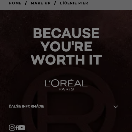
/
/
HOME
MAKE UP
LÍČENIE PIER
BECAUSE
YOU'RE
WORTH IT
ĎALŠIE INFORMÁCIE