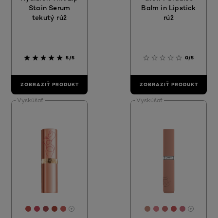
Stain Serum
Balm in Lipstick
tekutý rúž
rúž
5/5
0/5
ZOBRAZIŤ PRODUKT
ZOBRAZIŤ PRODUKT
Vyskúšať
Vyskúšať
[Color]: #c04f48
[Color]: #c7495d
[Color]: #a44e53
[Color]: #a94639
[Color]: #ce635f
[Color]: #c68d7d
[Color]: #de828
[Color]: #c66
[Color]: #c
[Color]: 
More shades are available
More sh