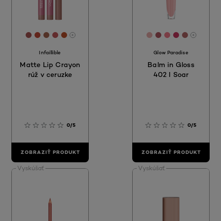
[Color]: #aa5453
[Color]: #c54b37
[Color]: #a8654e
[Color]: #c6585a
[Color]: #c15029
[Color]: #ecafae
[Color]: #b1566
[Color]: #f57
[Color]: #c
[Color]: 
More shades are available
More sh
Infaillible
Glow Paradise
Matte Lip Crayon
Balm in Gloss
rúž v ceruzke
402 I Soar
0/5
0/5
ZOBRAZIŤ PRODUKT
ZOBRAZIŤ PRODUKT
Vyskúšať
Vyskúšať