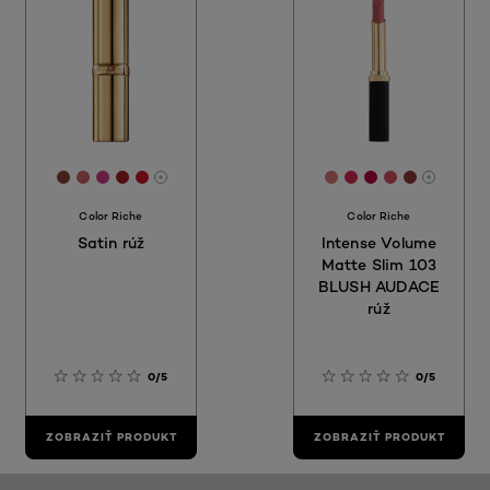
[Color]: #854237
[Color]: #Cc6267
[Color]: #Ce3d88
[Color]: #9f1f20
[Color]: #Cc1628
[Color]: #d57a77
[Color]: #d32b4f
[Color]: #b40
[Color]: #d
[Color]:
More shades are available
More sh
Color Riche
Color Riche
Satin rúž
Intense Volume
Matte Slim 103
BLUSH AUDACE
rúž
0/5
0/5
ZOBRAZIŤ PRODUKT
ZOBRAZIŤ PRODUKT