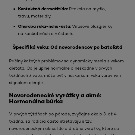
Kontaktná dermatitída:
Reakcia na mydlo,
trávu, materiály.
Choroba ruka-noha-ústa:
Vírusové pľuzgieriky
na končatinách a v ústach.
Špecifiká veku: Od novorodencov po batoľatá
Príčiny kožných problémov sa dynamicky menia s vekom
dieťaťa. Čo je úplne normálne a neškodné v prvých
týždňoch života, môže byť v neskoršom veku varovným
signálom alergie.
Novorodenecké vyrážky a akné:
Hormonálna búrka
V prvých týždňoch po pôrode, zvyčajne okolo 3. až 4.
týždňa, sa rodičia často stretávajú s tzv.
novorodeneckým akné. Ide o drobné vyrážky, ktoré sa