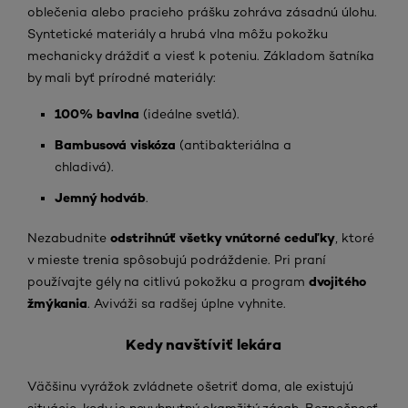
oblečenia alebo pracieho prášku zohráva zásadnú úlohu.
Syntetické materiály a hrubá vlna môžu pokožku
mechanicky dráždiť a viesť k poteniu. Základom šatníka
by mali byť prírodné materiály:
100% bavlna
(ideálne svetlá).
Bambusová viskóza
(antibakteriálna a
chladivá).
Jemný hodváb
.
odstrihnúť všetky vnútorné ceduľky
Nezabudnite
, ktoré
v mieste trenia spôsobujú podráždenie. Pri praní
dvojitého
používajte gély na citlivú pokožku a program
žmýkania
. Aviváži sa radšej úplne vyhnite.
Kedy navštíviť lekára
Väčšinu vyrážok zvládnete ošetriť doma, ale existujú
situácie, kedy je nevyhnutný okamžitý zásah. Bezpečnosť