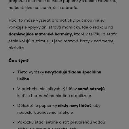
prejavujú ako malé červené pupienky s bielou hlavičkou,
najčastejšie na lícach, čele a brade.
Hoci to môže vyzerať dramaticky, príčinou nie sú
vonkajšie vplyvy ani strava mamičky. Ide o reakciu na
doznievajúce materské hormóny
, ktoré v telíčku dieťaťa
stále kolujú a stimulujú jeho mazové žľazy k nadmernej
aktivite.
Čo s tým?
nevyžadujú žiadnu špeciálnu
Tieto vyrážky
liečbu
.
samé odznejú
V priebehu niekoľkých týždňov
,
keď sa hormonálna hladina stabilizuje.
nikdy nevytláčať
Dôležité je pupienky
, aby
nedošlo k zaneseniu infekcie.
Pokožku stačí šetrne čistiť prevarenou vodou
alebo odvarom z čierneho čaju.