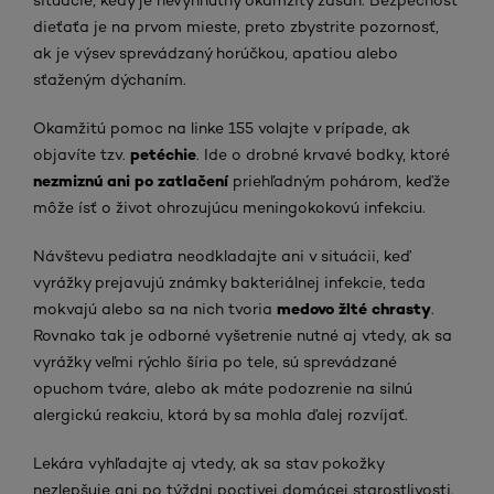
dieťaťa je na prvom mieste, preto zbystrite pozornosť,
ak je výsev sprevádzaný horúčkou, apatiou alebo
sťaženým dýchaním.
Okamžitú pomoc na linke 155 volajte v prípade, ak
petéchie
objavíte tzv.
. Ide o drobné krvavé bodky, ktoré
nezmiznú ani po zatlačení
priehľadným pohárom, keďže
môže ísť o život ohrozujúcu meningokokovú infekciu.
Návštevu pediatra neodkladajte ani v situácii, keď
vyrážky prejavujú známky bakteriálnej infekcie, teda
medovo žlté chrasty
mokvajú alebo sa na nich tvoria
.
Rovnako tak je odborné vyšetrenie nutné aj vtedy, ak sa
vyrážky veľmi rýchlo šíria po tele, sú sprevádzané
opuchom tváre, alebo ak máte podozrenie na silnú
alergickú reakciu, ktorá by sa mohla ďalej rozvíjať.
Lekára vyhľadajte aj vtedy, ak sa stav pokožky
nezlepšuje ani po týždni poctivej domácej starostlivosti.