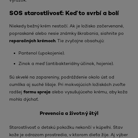
SOS starostlivosť: Keď to svrbí a bolí
Niekedy bežný krém nestačí. Ak je ložisko začervenané,
popraskané alebo nesie známky škrabania, siahnite po
reparačných krémoch
. Tie zvyčajne obsahujú:
Pantenol (upokojenie).
Zinok a meď (antibakteriálny účinok, hojenie).
Sú skvelé na zapareniny, podráždenie okolo úst od
cumlíka aj suché lišaje. Pri mokvajúcich ložiskách zvoľte
formu spreja
radšej
alebo vysušujúceho krému, aby koža
mohla dýchať.
Prevencia a životný štýl
Starostlivosť o detskú pokožku nekončí v kúpeľni. Stav
kože je odrazom prostredia, v ktorom dieťa žije. Aj výber