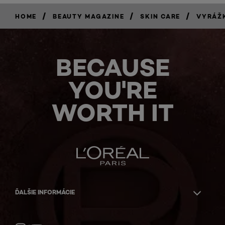
/
/
/
HOME
BEAUTY MAGAZINE
SKIN CARE
VYRÁŽK
BECAUSE
YOU'RE
WORTH IT
ĎALŠIE INFORMÁCIE