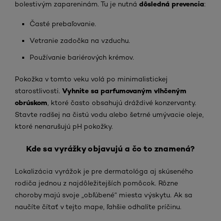
dôsledná prevencia
bolestivým zapareninám. Tu je nutná
:
Časté prebaľovanie.
Vetranie zadočka na vzduchu.
Používanie bariérových krémov.
Pokožka v tomto veku volá po minimalistickej
Vyhnite sa parfumovaným vlhčeným
starostlivosti.
obrúskom
, ktoré často obsahujú dráždivé konzervanty.
Stavte radšej na čistú vodu alebo šetrné umývacie oleje,
ktoré nenarušujú pH pokožky.
Kde sa vyrážky objavujú a čo to znamená?
Lokalizácia vyrážok je pre dermatológa aj skúseného
rodiča jednou z najdôležitejších pomôcok. Rôzne
choroby majú svoje „obľúbené“ miesta výskytu. Ak sa
naučíte čítať v tejto mape, ľahšie odhalíte príčinu.