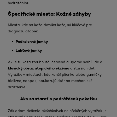
hydratáciou.
Špecifické miesta: Kožné záhyby
Miesta, kde sa koža dotýka kože, sú kľúčové pre
diagnózu atopie:
Podkolenné jamky
Lakťové jamky
Ak je tu koža zhrubnutá, červená a úporne svrbí, ide o
klasický obraz atopického ekzému
u starších detí.
Vyrážky v miestach, kde končí plienka alebo gumičky
bielizne, naopak, poukazujú skôr na mechanické
dráždenie.
Ako sa starať o podráždenú pokožku
Základom riešenia akýchkoľvek neinfekčných vyrážok je
obnovenie narušenej kožnej bariéry
. Predstavte si ju ako