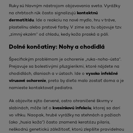
Ruky sú hlavným nástrojom objavovania sveta. Vyrážky
kontaktnú
na chrbtoch rúk často signalizujú
dermatitídu
. Ide o reakciu na nové mydlo, hru v tráve,
plastelínu alebo prstové farby. V zime sa tu objavuje tzv.
„zimný ekzém“ od chladu, kedy koža praská a páli.
Dolné končatiny: Nohy a chodidlá
Špecifickým problémom je ochorenie „ruka-noha-ústa“.
Prejavuje sa bolestivými pľuzgierikmi, ktoré nájdete na
vysoko infekčné
chodidlách, dlaniach a v ústach. Ide o
vírusové ochorenie
, preto by dieťa malo zostať doma a je
namieste kontaktovať pediatra.
Ak objavíte sýto červené, ostro ohraničené škvrny v
kvasinkovú infekciu
slabinách, môže ísť o
, ktorej sa darí
vo vlhku. Naopak, hrubé vyrážky na stehnách a pažiach
(ako „husia koža“) často znamená keratózu pilaris,
neškodnú genetickú záležitosť, ktorú zlepšíte pravidelnou