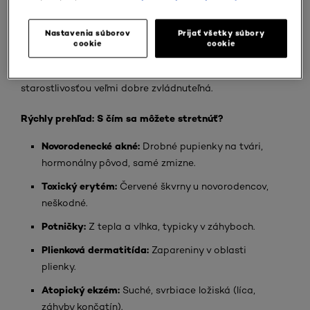
Či už sa objaví drobná krupička na lícach čerstvého
novorodenca alebo úporné svrbiace ložiská u batoľaťa, je
Nastavenia súborov
Prijať všetky súbory
zachovať chladnú hlavu a
v prvom rade dôležité
cookie
cookie
neprepadať panike
. Väčšina kožných prejavov je
prechodná, fyziologická a s vhodnou, cielenou
starostlivosťou veľmi dobre zvládnuteľná.
Rýchly prehľad: S čím sa môžete stretnúť?
Novorodenecké akné:
Drobné pupienky na tvári,
hormonálny pôvod, samé zmizne.
Toxický erytém:
Červené škvrny u novorodencov,
neškodné.
Potničky:
Z tepla a vlhka, typicky v záhyboch.
Plienková dermatitída:
Zapareniny v oblasti
plienky.
Atopický ekzém:
Suché, svrbiace ložiská (líca,
záhyby končatín).