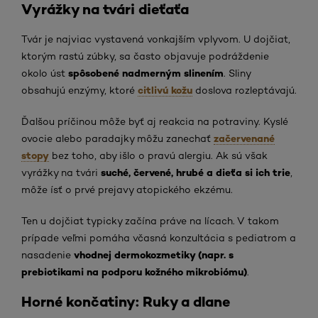
Vyrážky na tvári dieťaťa
Tvár je najviac vystavená vonkajším vplyvom. U dojčiat,
ktorým rastú zúbky, sa často objavuje podráždenie
spôsobené nadmerným slinením
okolo úst
. Sliny
citlivú kožu
obsahujú enzýmy, ktoré
doslova rozleptávajú.
Ďalšou príčinou môže byť aj reakcia na potraviny. Kyslé
začervenané
ovocie alebo paradajky môžu zanechať
stopy
bez toho, aby išlo o pravú alergiu. Ak sú však
suché, červené, hrubé a dieťa si ich trie
vyrážky na tvári
,
môže ísť o prvé prejavy atopického ekzému.
Ten u dojčiat typicky začína práve na lícach. V takom
prípade veľmi pomáha včasná konzultácia s pediatrom a
vhodnej dermokozmetiky (napr. s
nasadenie
prebiotikami na podporu kožného mikrobiómu)
.
Horné končatiny: Ruky a dlane