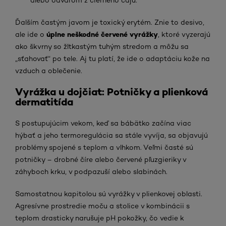
Ďalším častým javom je toxický erytém. Znie to desivo,
úplne neškodné červené vyrážky
ale ide o
, ktoré vyzerajú
ako škvrny so žltkastým tuhým stredom a môžu sa
„sťahovať“ po tele. Aj tu platí, že ide o adaptáciu kože na
vzduch a oblečenie.
Vyrážka u dojčiat: Potničky a plienková
dermatitída
S postupujúcim vekom, keď sa bábätko začína viac
hýbať a jeho termoregulácia sa stále vyvíja, sa objavujú
problémy spojené s teplom a vlhkom. Veľmi časté sú
potničky – drobné číre alebo červené pľuzgieriky v
záhyboch krku, v podpazuší alebo slabinách.
Samostatnou kapitolou sú vyrážky v plienkovej oblasti.
Agresívne prostredie moču a stolice v kombinácii s
teplom drasticky narušuje pH pokožky, čo vedie k