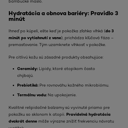
bambucké maslo.
Hydratácia a obnova bariéry: Pravidlo 3
minút
do 3
Ihneď po kúpeli, ešte keď je pokožka zľahka vlhká (
minút po vytiahnutí z vane
), prichádza kľúčová fáza –
premasťovanie. Tým uzamknete vlhkosť v pokožke.
Pre citlivú kožu sú zásadné produkty obsahujúce:
Ceramidy:
Lipidy, ktoré atopikom často
chýbajú.
Prebiotiká:
Pre rovnováhu kožného mikrobiómu.
Termálnu vodu:
Na upokojenie.
Kvalitné relipidačné balzamy sú vyvinuté priamo pre
Pravidelná hydratácia
pokožku so sklonom k atopii.
dvakrát denne
môže výrazne znížiť frekvenciu návratu
vyrážok.