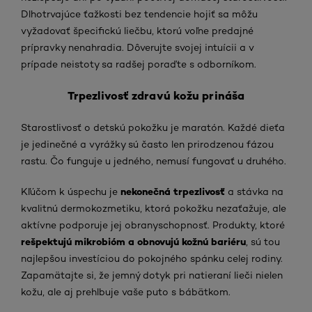
Dlhotrvajúce ťažkosti bez tendencie hojiť sa môžu
vyžadovať špecifickú liečbu, ktorú voľne predajné
prípravky nenahradia. Dôverujte svojej intuícii a v
prípade neistoty sa radšej poraďte s odborníkom.
Trpezlivosť zdravú kožu prináša
Starostlivosť o detskú pokožku je maratón. Každé dieťa
je jedinečné a vyrážky sú často len prirodzenou fázou
rastu. Čo funguje u jedného, nemusí fungovať u druhého.
nekonečná trpezlivosť
Kľúčom k úspechu je
a stávka na
kvalitnú dermokozmetiku, ktorá pokožku nezaťažuje, ale
aktívne podporuje jej obranyschopnosť. Produkty, ktoré
rešpektujú mikrobióm a obnovujú kožnú bariéru
, sú tou
najlepšou investíciou do pokojného spánku celej rodiny.
Zapamätajte si, že jemný dotyk pri natieraní lieči nielen
kožu, ale aj prehlbuje vaše puto s bábätkom.