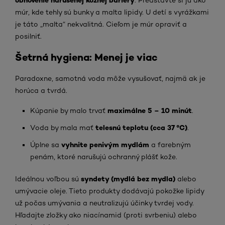
múr, kde tehly sú bunky a malta lipidy. U detí s vyrážkami
je táto „malta“ nekvalitná. Cieľom je múr opraviť a
posilniť.
Šetrná hygiena: Menej je viac
Paradoxne, samotná voda môže vysušovať, najmä ak je
horúca a tvrdá.
maximálne 5 – 10 minút
Kúpanie by malo trvať
.
telesnú teplotu (cca 37 °C)
Voda by mala mať
.
vyhnite penivým mydlám
Úplne sa
a farebným
penám, ktoré narušujú ochranný plášť kože.
syndety (mydlá bez mydla)
Ideálnou voľbou sú
alebo
umývacie oleje. Tieto produkty dodávajú pokožke lipidy
už počas umývania a neutralizujú účinky tvrdej vody.
Hľadajte zložky ako niacínamid (proti svrbeniu) alebo