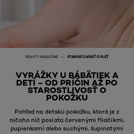
BEAUTY MAGAZINE
STAROSTLIVOSŤ O PLEŤ
VYRÁŽKY U BÁBÄTIEK A
DETÍ – OD PRÍČIN AŽ PO
STAROSTLIVOSŤ O
POKOŽKU
Pohľad na detskú pokožku, ktorá je z
ničoho nič posiata červenými fliačikmi,
pupienkami alebo suchými, šupinatými