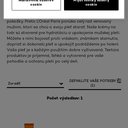
Nastavenia súborov
Prijať všetky súbory
cookie
cookie
Mužská pleť potrebuje produkty, ktoré sú schopné
reagovať na špecifické problémy a aspekty mužskej
pokožky. Preto L'Oréal Paris ponúka celý rad venovaný
mužom, ktorí sa chcú o svoju pleť starať. Naše krémy na
tvár sú stvorené pre hydratáciu a upokojenie mužskej pleti.
Môžete s nimi bojovať proti vráskam, známkam starnutia,
dopriať si dokonalú pleť a upokojiť podráždenie po holení.
Vaša pleť je s každým použitím dobre vyživovaná. Textúra
produktov je príjemná, ľahká a vytvorená pre vaše
pohodlie a ochranu pleti po celý deň.
DEFINUJTE VAŠE POTREBY
(1)
Počet výsledkov: 1