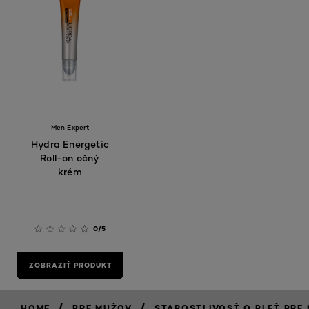
Men Expert
Hydra Energetic
Roll-on očný
krém
0/5
ZOBRAZIŤ PRODUKT
/
/
HOME
PRE MUŽOV
STAROSTLIVOSŤ O PLEŤ PRE