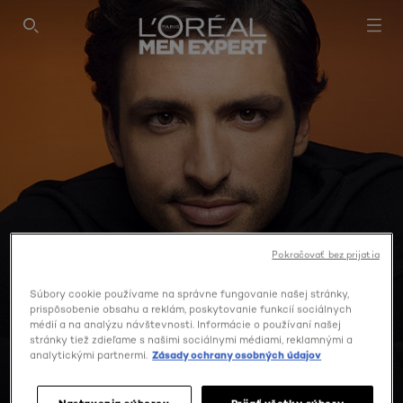
SEARCH THIS SITE
Pokračovať bez prijatia
Súbory cookie používame na správne fungovanie našej stránky,
prispôsobenie obsahu a reklám, poskytovanie funkcií sociálnych
médií a na analýzu návštevnosti. Informácie o používaní našej
stránky tiež zdieľame s našimi sociálnymi médiami, reklamnými a
analytickými partnermi.
Zásady ochrany osobných údajov
OČNÝ KRÉM