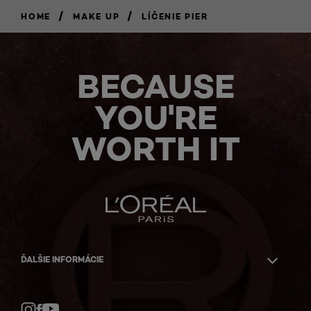
/
/
HOME
MAKE UP
LÍČENIE PIER
BECAUSE
YOU'RE
WORTH IT
ĎALŠIE INFORMÁCIE