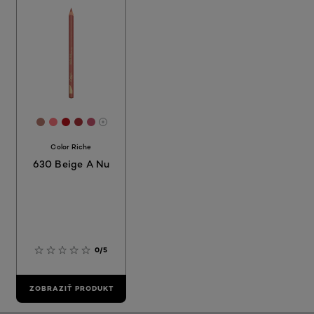
[Color]: #B77a6f
[Color]: #FF777F
[Color]: #Bc151c
[Color]: #Aa3239
[Color]: #C7546e
More shades are available
Color Riche
630 Beige A Nu
0/5
ZOBRAZIŤ PRODUKT