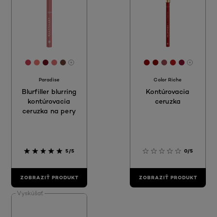
[Color]: #CB4159
[Color]: #F0786F
[Color]: #6B1021
[Color]: #E27475
[Color]: #6D4138
[Color]: #950A0F
[Color]: #820F0
[Color]: #9c4
[Color]: #B
[Color]: 
More shades are available
More sh
Paradise
Color Riche
Blurfiller blurring
Kontúrovacia
kontúrovacia
ceruzka
ceruzka na pery
5/5
0/5
ZOBRAZIŤ PRODUKT
ZOBRAZIŤ PRODUKT
Vyskúšať