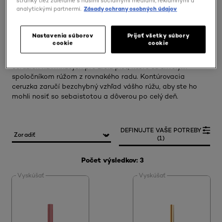
stránky tiež zdieľame s našimi sociálnymi médiami, reklamnými a
analytickými partnermi.
Zásady ochrany osobných údajov
Kontúrovacia ceruzka od L'Oréal Paris vytvorí dokonalé
duo s vaším obľúbeným rúžom. Perfektne vykreslí
Nastavenia súborov
Prijať všetky súbory
požadovaný tvar pier a zabráni rozmazávaniu a
cookie
cookie
hromadeniu rúžu. Vyberte si z odtieňov, ktoré sú dokonalo
zladené s rúžmi od L'Oréal Paris, alebo siahnite po kolekcii
ceruziek navrhnutých pre zrelú pleť, ktoré sú skvelým
spoločníkom rúžom z rovnakého radu. Kontúrovacia
ceruzka zaručí bezchybný vzhľad vášho rúžu, aby ste ho
mohli nosiť so sebaistotou a dôverou po celý deň.
DEFINUJTE VAŠE POTREBY
(1)
Počet výsledkov: 3
Vyskúšať
Vyskúšať