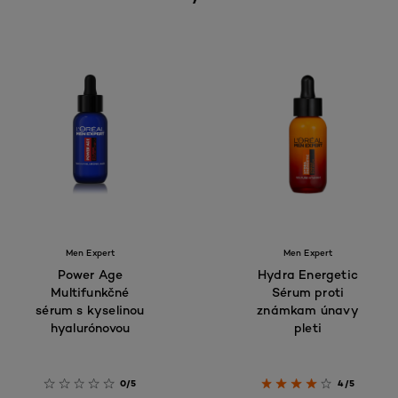
Men Expert
Men Expert
Power Age
Hydra Energetic
Multifunkčné
Sérum proti
sérum s kyselinou
známkam únavy
hyalurónovou
pleti
0/5
4/5