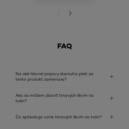
ZOBRAZIŤ 
PREVIOUS CARD
NEXT CARD
FAQ
Na aké hlavné prejavy starnutia pleti sa
tento produkt zameriava?
Ako sa môžem zbaviť tmavých škvŕn na
tvári?
Čo spôsobuje vznik tmavých škvŕn na tvári?