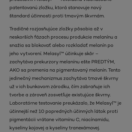
patentovanú zložku, ktorá stanovuje nový
štandard účinnosti proti tmavým škvrnám.
Tradičné rozjasňujúce zložky pôsobia až v
neskorších fázach procesu produkcie melanínu a
snažia sa blokovať alebo rozkladať melanín po
jeho vytvorení. Melasyl™ účinkuje skôr –
zachytáva prekurzory melanínu ešte PREDTÝM,
AKO sa premenia na pigmentovaný melanín. Tento
jedinečný mechanizmus zachytáva tmavé škvrny
už v ich bunkovom zárodku, čím zabraňuje ich
tvorbe a zároveň zosvetľuje existujúce škvrny.
Laboratórne testovanie preukázalo, že Melasyl™ je
účinnejší než 10 popredných účinných látok proti
pigmentácii vrátane vitamínu C, niacínamidu,
kyseliny kojovej a kyseliny tranexámovej.