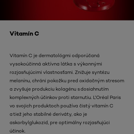
Vitamín C
Vitamín C je dermatológmi odporúčaná
vysokoúčinná aktívna látka s výkonnými
rozjasňujúcimi vlastnosťami. Znižuje syntézu
melanínu, chráni pokožku pred oxidačným stresom
a zvyšuje produkciu kolagénu s dosiahnutím
komplexných účinkov proti starnutiu. L'Oréal Paris
vo svojich produktoch používa čistý vitamín C
a tiež jeho stabilné deriváty, ako je
askorbylglukozid, pre optimálny rozjasňujúci
účinok.