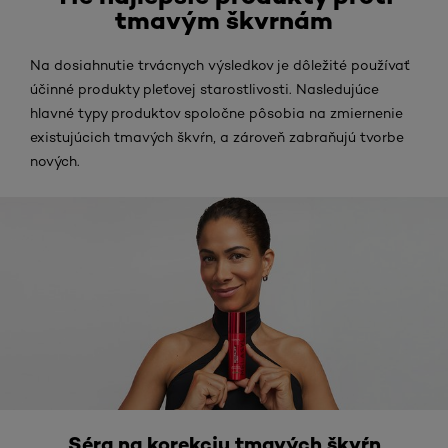
tmavým škvrnám
Na dosiahnutie trvácnych výsledkov je dôležité používať
účinné produkty pleťovej starostlivosti. Nasledujúce
hlavné typy produktov spoločne pôsobia na zmiernenie
existujúcich tmavých škvŕn, a zároveň zabraňujú tvorbe
nových.
Séra na korekciu tmavých škvŕn