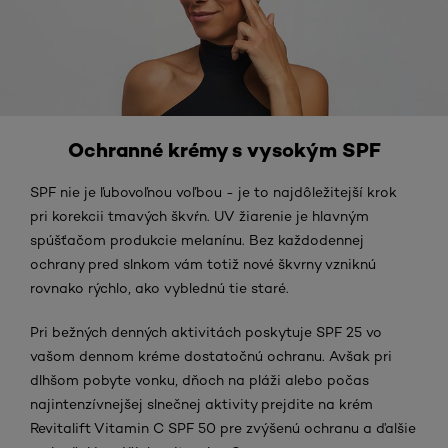
Ochranné krémy s vysokým SPF
SPF nie je ľubovoľnou voľbou - je to najdôležitejší krok
pri korekcii tmavých škvŕn. UV žiarenie je hlavným
spúšťačom produkcie melanínu. Bez každodennej
ochrany pred slnkom vám totiž nové škvrny vzniknú
rovnako rýchlo, ako vyblednú tie staré.
Pri bežných denných aktivitách poskytuje SPF 25 vo
vašom dennom kréme dostatočnú ochranu. Avšak pri
dlhšom pobyte vonku, dňoch na pláži alebo počas
najintenzívnejšej slnečnej aktivity prejdite na krém
Revitalift Vitamin C SPF 50 pre zvýšenú ochranu a ďalšie