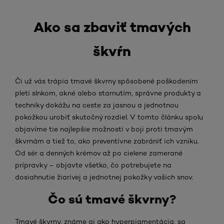
Ako sa zbaviť tmavých
škvŕn
Či už vás trápia tmavé škvrny spôsobené poškodením
pleti slnkom, akné alebo starnutím, správne produkty a
techniky dokážu na ceste za jasnou a jednotnou
pokožkou urobiť skutočný rozdiel. V tomto článku spolu
objavíme tie najlepšie možnosti v boji proti tmavým
škvrnám a tiež to, ako preventívne zabrániť ich vzniku.
Od sér a denných krémov až po cielene zamerané
prípravky – objavte všetko, čo potrebujete na
dosiahnutie žiarivej a jednotnej pokožky vašich snov.
Čo sú tmavé škvrny?
Tmavé škvrny, známe aj ako hyperpigmentácia, sa