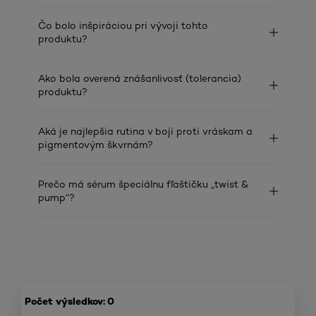
Čo bolo inšpiráciou pri vývoji tohto
produktu?
Ako bola overená znášanlivosť (tolerancia)
produktu?
Aká je najlepšia rutina v boji proti vráskam a
pigmentovým škvrnám?
Prečo má sérum špeciálnu fľaštičku „twist &
pump“?
Počet výsledkov: 0