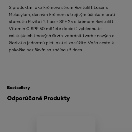
S produktmi ako krémové sérum Revitalift Laser s
Melasylom, denným krémom s trojitým účinkom proti
starnutiu Revitalift Laser SPF 25 a krémom Revitalift
Vitamin C SPF 50 môžete docieliť vyblednutie
existujúcich tmavých škvŕn, zabrániť tvorbe nových a
žiarivú a jednotnú pleť, akú si zaslúžite. Vaša cesta k
pokožke bez škvŕn sa začína už dnes.
Skip the slider: Related Products
Bestsellery
Odporúčané Produkty