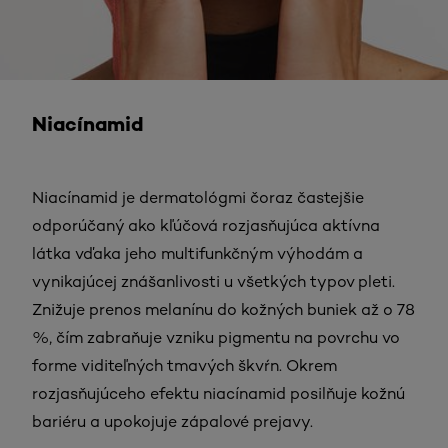
Niacínamid
Niacínamid je dermatológmi čoraz častejšie
odporúčaný ako kľúčová rozjasňujúca aktívna
látka vďaka jeho multifunkčným výhodám a
vynikajúcej znášanlivosti u všetkých typov pleti.
Znižuje prenos melanínu do kožných buniek až o 78
%, čím zabraňuje vzniku pigmentu na povrchu vo
forme viditeľných tmavých škvŕn. Okrem
rozjasňujúceho efektu niacínamid posilňuje kožnú
bariéru a upokojuje zápalové prejavy.