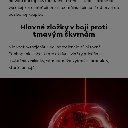
najviac biologicky dostupnej forme – stabilizovaný vo
vysokej koncentrácii pre maximálnu účinnosť od prvej do
poslednej kvapky.
Hlavné zložky v boji proti
tmavým škvrnám
Nie všetky rozjasňujúce ingrediencie sú si rovné.
Pochopenie toho, ktoré aktívne zložky prinášajú
skutočné výsledky, vám pomôže vybrať si produkty,
ktoré fungujú.