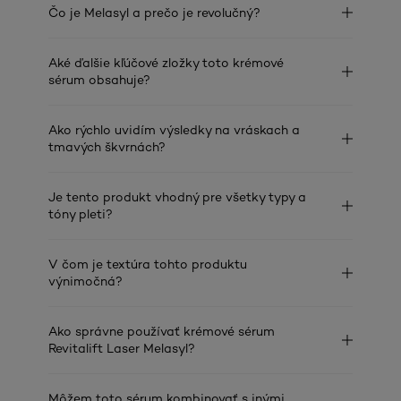
Čo je Melasyl a prečo je revolučný?
Aké ďalšie kľúčové zložky toto krémové
sérum obsahuje?
Ako rýchlo uvidím výsledky na vráskach a
tmavých škvrnách?
Je tento produkt vhodný pre všetky typy a
tóny pleti?
V čom je textúra tohto produktu
výnimočná?
Ako správne používať krémové sérum
Revitalift Laser Melasyl?
Môžem toto sérum kombinovať s inými