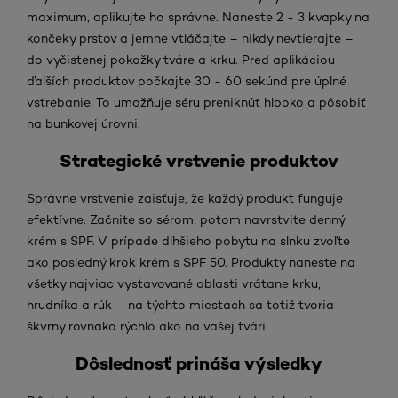
maximum, aplikujte ho správne. Naneste 2 - 3 kvapky na
končeky prstov a jemne vtláčajte – nikdy nevtierajte –
do vyčistenej pokožky tváre a krku. Pred aplikáciou
ďalších produktov počkajte 30 - 60 sekúnd pre úplné
vstrebanie. To umožňuje séru preniknúť hlboko a pôsobiť
na bunkovej úrovni.
Strategické vrstvenie produktov
Správne vrstvenie zaisťuje, že každý produkt funguje
efektívne. Začnite so sérom, potom navrstvite denný
krém s SPF. V prípade dlhšieho pobytu na slnku zvoľte
ako posledný krok krém s SPF 50. Produkty naneste na
všetky najviac vystavované oblasti vrátane krku,
hrudníka a rúk – na týchto miestach sa totiž tvoria
škvrny rovnako rýchlo ako na vašej tvári.
Dôslednosť prináša výsledky