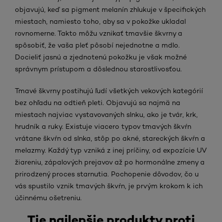
objavujú, keď sa pigment melanín zhlukuje v špecifických
miestach, namiesto toho, aby sa v pokožke ukladal
rovnomerne. Takto môžu vznikať tmavšie škvrny a
spôsobiť, že vaša pleť pôsobí nejednotne a mdlo.
Docieliť jasnú a zjednotenú pokožku je však možné
správnym prístupom a dôslednou starostlivosťou.
Tmavé škvrny postihujú ľudí všetkých vekových kategórií
bez ohľadu na odtieň pleti. Objavujú sa najmä na
miestach najviac vystavovaných slnku, ako je tvár, krk,
hrudník a ruky. Existuje viacero typov tmavých škvŕn
vrátane škvŕn od slnka, stôp po akné, stareckých škvŕn a
melazmy. Každý typ vzniká z inej príčiny, od expozície UV
žiareniu, zápalových prejavov až po hormonálne zmeny a
prirodzený proces starnutia. Pochopenie dôvodov, čo u
vás spustilo vznik tmavých škvŕn, je prvým krokom k ich
účinnému ošetreniu.
Tie najlepšie produkty proti