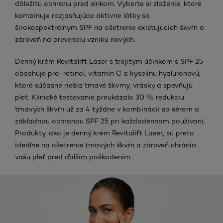
dôležitú ochranu pred slnkom. Vyberte si zloženie, ktoré
kombinuje rozjasňujúce aktívne látky so
širokospektrálnym SPF na ošetrenie existujúcich škvŕn a
zároveň na prevenciu vzniku nových.
Denný krém Revitalift Laser s trojitým účinkom s SPF 25
obsahuje pro-retinol, vitamín C a kyselinu hyalurónovú,
ktoré súčasne riešia tmavé škvrny, vrásky a spevňujú
pleť. Klinické testovanie preukázalo 30 % redukciu
tmavých škvŕn už za 4 týždne v kombinácii so sérom a
základnou ochranou SPF 25 pri každodennom používaní.
Produkty, ako je denný krém Revitalift Laser, sú preto
ideálne na ošetrenie tmavých škvŕn a zároveň chránia
vašu pleť pred ďalším poškodením.