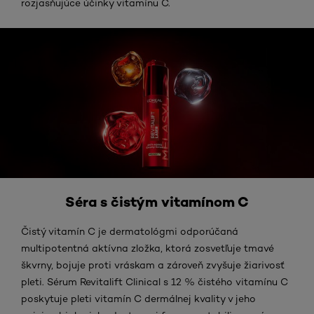
rozjasňujúce účinky vitamínu C.
Séra s čistým vitamínom C
Čistý vitamín C je dermatológmi odporúčaná
multipotentná aktívna zložka, ktorá zosvetľuje tmavé
škvrny, bojuje proti vráskam a zároveň zvyšuje žiarivosť
pleti. Sérum Revitalift Clinical s 12 % čistého vitamínu C
poskytuje pleti vitamín C dermálnej kvality v jeho