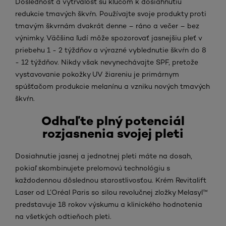
Dôslednosť a vytrvalosť sú kľúčom k dosiahnutiu
redukcie tmavých škvŕn. Používajte svoje produkty proti
tmavým škvrnám dvakrát denne – ráno a večer – bez
výnimky. Väčšina ľudí môže spozorovať jasnejšiu pleť v
priebehu 1 - 2 týždňov a výrazné vyblednutie škvŕn do 8
- 12 týždňov. Nikdy však nevynechávajte SPF, pretože
vystavovanie pokožky UV žiareniu je primárnym
spúšťačom produkcie melanínu a vzniku nových tmavých
škvŕn.
Odhaľte plný potenciál
rozjasnenia svojej pleti
Dosiahnutie jasnej a jednotnej pleti máte na dosah,
pokiaľ skombinujete prelomovú technológiu s
každodennou dôslednou starostlivosťou. Krém Revitalift
Laser od L’Oréal Paris so silou revolučnej zložky Melasyl™
predstavuje 18 rokov výskumu a klinického hodnotenia
na všetkých odtieňoch pleti.