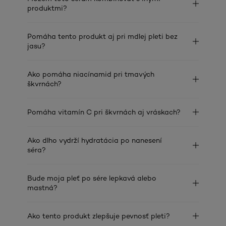
produktmi?
Pomáha tento produkt aj pri mdlej pleti bez
jasu?
Ako pomáha niacínamid pri tmavých
škvrnách?
Pomáha vitamín C pri škvrnách aj vráskach?
Ako dlho vydrží hydratácia po nanesení
séra?
Bude moja pleť po sére lepkavá alebo
mastná?
Ako tento produkt zlepšuje pevnosť pleti?