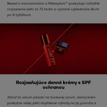
Reveal s niacínamidom a Melasylom™ poskytuje viditeľné
rozjasnenie pleti za 72 hodín a výrazné vyblednutie škvŕn
po 8 týždňoch.
Rozjasňujúce denné krémy s SPF
ochranou
Zatiaľ čo sérum pôsobí na bunkovej úrovni, denný krém
poskytne vašej pleti doplnkové výhody na jej povrchu a