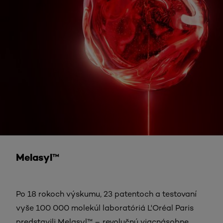
Melasyl™
Po 18 rokoch výskumu, 23 patentoch a testovaní
vyše 100 000 molekúl laboratóriá L'Oréal Paris
predstavili Melasyl™ – revolučnú viacnásobne