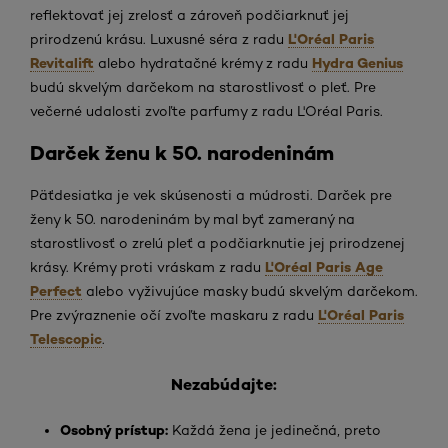
reflektovať jej zrelosť a zároveň podčiarknuť jej
L'Oréal Paris
prirodzenú krásu. Luxusné séra z radu
Revitalift
Hydra Genius
alebo hydratačné krémy z radu
budú skvelým darčekom na starostlivosť o pleť. Pre
večerné udalosti zvoľte parfumy z radu L'Oréal Paris.
Darček ženu k 50. narodeninám
Päťdesiatka je vek skúsenosti a múdrosti. Darček pre
ženy k 50. narodeninám by mal byť zameraný na
starostlivosť o zrelú pleť a podčiarknutie jej prirodzenej
L'Oréal Paris Age
krásy. Krémy proti vráskam z radu
Perfect
alebo vyživujúce masky budú skvelým darčekom.
L'Oréal Paris
Pre zvýraznenie očí zvoľte maskaru z radu
Telescopic
.
Nezabúdajte:
Osobný prístup:
Každá žena je jedinečná, preto