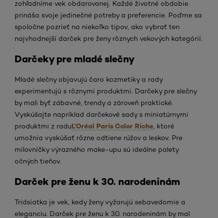
zohľadníme vek obdarovanej. Každé životné obdobie
prináša svoje jedinečné potreby a preferencie. Poďme sa
spoločne pozrieť na niekoľko tipov, ako vybrať ten
najvhodnejší darček pre ženy rôznych vekových kategórií.
Darčeky pre mladé slečny
Mladé slečny objavujú čaro kozmetiky a rady
experimentujú s rôznymi produktmi. Darčeky pre slečny
by mali byť zábavné, trendy a zároveň praktické.
Vyskúšajte napríklad darčekové sady s miniatúrnymi
L'Oréal Paris Color Riche
produktmi z radu
, ktoré
umožnia vyskúšať rôzne odtiene rúžov a leskov. Pre
milovníčky výrazného make-upu sú ideálne palety
očných tieňov.
Darček pre ženu k 30. narodeninám
Tridsiatka je vek, kedy ženy vyžarujú sebavedomie a
eleganciu. Darček pre ženu k 30. narodeninám by mal