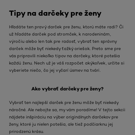
Tipy na darčeky pre ženy
Hľadáte ten pravý darček pre ženu, ktorú máte radi? Či
už hľadáte darček pod stromček, k narodeninám,
výročiu alebo len tak pre radosť, vybrať ten správny
darček môže byť niekedy ťažký oriešok. Preto sme pre
vás pripravili niekoľko tipov na darčeky, ktoré potešia
každú ženu. Nech už je váš rozpočet akýkoľvek, určite si
vyberiete niečo, čo jej vyčarí úsmev na tvári.
Ako vybrať darčeky pre ženy?
Vybrať ten najlepší darček pre ženu môže byť niekedy
náročné. Ale nebojte sa, my vám poradíme! V tejto sekcii
nájdete inšpiráciu na výber originálnych darčekov pre
ženy, ktoré ju nielen potešia, ale tiež podčiarknu jej
prirodzenú krásu.