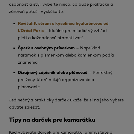
osobnosť a štýl, vyberte niečo, čo bude praktické a
zároveň poteší. Vyskúšajte:
Revitalift sérum s kyselinou hyalurónovou od
L'Oréal Paris
– Ideálne pre mladistvý vzhľad
pleti a každodennú starostlivosť.
Šperk s osobným príveskom
– Napríklad
náramok s písmenkom alebo kamienkom podľa
znamenia.
Dizajnový zápisník alebo plánovač
– Perfektný
pre ženy, ktoré milujú organizovanie a
plánovanie.
Jedinečný a praktický darček ukáže, že si na jeho výbere
dávate záležať.
Tipy na darček pre kamarátku
Keď vyberáte darček pre kamarátku, premýšľajte o