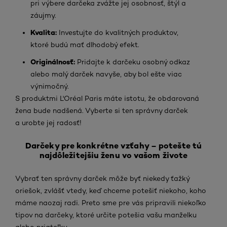
pri výbere darčeka zvážte jej osobnosť, štýl a
záujmy.
Kvalita:
Investujte do kvalitných produktov,
ktoré budú mať dlhodobý efekt.
Originálnosť:
Pridajte k darčeku osobný odkaz
alebo malý darček navyše, aby bol ešte viac
výnimočný.
S produktmi L'Oréal Paris máte istotu, že obdarovaná
žena bude nadšená. Vyberte si ten správny darček
a urobte jej radosť!
Darčeky pre konkrétne vzťahy – potešte tú
najdôležitejšiu ženu vo vašom živote
Vybrať ten správny darček môže byť niekedy ťažký
oriešok, zvlášť vtedy, keď chceme potešiť niekoho, koho
máme naozaj radi. Preto sme pre vás pripravili niekoľko
tipov na darčeky, ktoré určite potešia vašu manželku