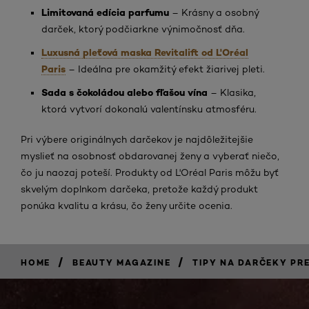
Limitovaná edícia parfumu
– Krásny a osobný
darček, ktorý podčiarkne výnimočnosť dňa.
Luxusná pleťová maska Revitalift od L'Oréal
Paris
– Ideálna pre okamžitý efekt žiarivej pleti.
Sada s čokoládou alebo fľašou vína
– Klasika,
ktorá vytvorí dokonalú valentínsku atmosféru.
Pri výbere originálnych darčekov je najdôležitejšie
myslieť na osobnosť obdarovanej ženy a vyberať niečo,
čo ju naozaj poteší. Produkty od L'Oréal Paris môžu byť
skvelým doplnkom darčeka, pretože každý produkt
ponúka kvalitu a krásu, čo ženy určite ocenia.
/
/
HOME
BEAUTY MAGAZINE
TIPY NA DARČEKY PR