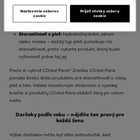
Dekoratívna kozmetika:
Rúž, maskara alebo
Nastavenia súborov
Prijať všetky súbory
paleta očných tieňov – vyberte produkt, ktorý
cookie
cookie
bežne používa alebo by ho rada vyskúšala.
Starostlivosť o pleť:
Hydratačný krém, sérum
alebo maska – každý typ pleti potrebuje inú
starostlivosť, preto vyberte produkt, ktorý bude
vyhovovať práve tej jej.
Prečo si vybrať L'Oréal Paris? Značka L'Oréal Paris
ponúka širokú škálu produktov pre starostlivosť o vlasy,
pleť a telo. Vďaka inovatívnym zloženiam a vysokej
kvalite si produkty L'Oréal Paris obľúbili ženy po celom
svete.
Darčeky podľa veku – nájdite ten pravý pre
každú ženu
Výber darčekov môže byť ešte jednoduchší, keď