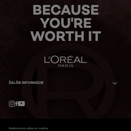
BECAUSE
YOU'RE
WORTH IT
ĎALŠIE INFORMÁCIE
Facebook
YouTube
Instagram
Nastavenia súborov cookie