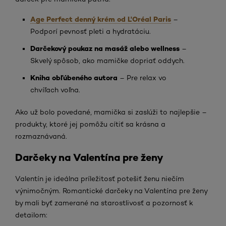
Age Perfect denný krém od L'Oréal Paris
–
Podporí pevnosť pleti a hydratáciu.
Darčekový poukaz na masáž alebo wellness
–
Skvelý spôsob, ako mamičke dopriať oddych.
Kniha obľúbeného autora
– Pre relax vo
chvíľach voľna.
Ako už bolo povedané, mamička si zaslúži to najlepšie –
produkty, ktoré jej pomôžu cítiť sa krásna a
rozmaznávaná.
Darčeky na Valentína pre ženy
Valentín je ideálna príležitosť potešiť ženu niečím
výnimočným. Romantické darčeky na Valentína pre ženy
by mali byť zamerané na starostlivosť a pozornosť k
detailom: