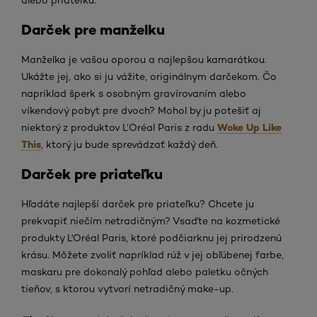
alebo priateľku.
Darček pre manželku
Manželka je vašou oporou a najlepšou kamarátkou.
Ukážte jej, ako si ju vážite, originálnym darčekom. Čo
napríklad šperk s osobným gravírovaním alebo
víkendový pobyt pre dvoch? Mohol by ju potešiť aj
Woke Up Like
niektorý z produktov L’Oréal Paris z radu
This
, ktorý ju bude sprevádzať každý deň.
Darček pre priateľku
Hľadáte najlepší darček pre priateľku? Chcete ju
prekvapiť niečím netradičným? Vsaďte na kozmetické
produkty L'Oréal Paris, ktoré podčiarknu jej prirodzenú
krásu. Môžete zvoliť napríklad rúž v jej obľúbenej farbe,
maskaru pre dokonalý pohľad alebo paletku očných
tieňov, s ktorou vytvorí netradičný make-up.