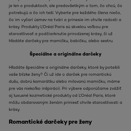
je len o produktoch, ale predovšetkým o tom, čo chcú, čo
potrebujú a čo ich teší. Vyberte pre každého člena niečo,
čo im vyčarí úsmev na tvári a prinesie im chvíle radosti a
krásy. Produkty L'Oréal Paris sú skvelou voľbou pre
starostlivosť a podčiarknutie prirodzenej krásy, či už
hľadáte darčeky pre mamičku, babičku, alebo sestru.
Špeciálne a originálne darčeky
Hľadáte špeciálne a originálne darčeky, ktoré by potešili
vaše blízke ženy? Či už ide o darček pre romantickú
dušu, dobrú kamarátku alebo milovanú mamičku, máme
pre vás niekoľko inšpirácií. Pri výbere odporúčame zvážiť
aj luxusné kozmetické produkty od L'Oréal Paris, ktoré
môžu obdarovaným ženám priniesť chvíle starostlivosti a
krásy.
Romantické darčeky pre ženy