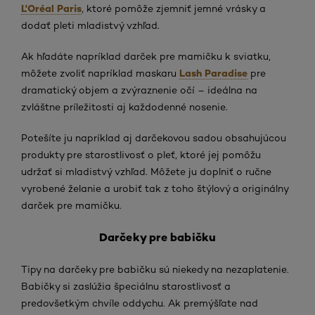
L'Oréal Paris
, ktoré pomôže zjemniť jemné vrásky a
dodať pleti mladistvý vzhľad.
Ak hľadáte napríklad darček pre mamičku k sviatku,
Lash Paradise
môžete zvoliť napríklad maskaru
pre
dramatický objem a zvýraznenie očí – ideálna na
zvláštne príležitosti aj každodenné nosenie.
Potešíte ju napríklad aj darčekovou sadou obsahujúcou
produkty pre starostlivosť o pleť, ktoré jej pomôžu
udržať si mladistvý vzhľad. Môžete ju doplniť o ručne
vyrobené želanie a urobiť tak z toho štýlový a originálny
darček pre mamičku.
Darčeky pre babičku
Tipy na darčeky pre babičku sú niekedy na nezaplatenie.
Babičky si zaslúžia špeciálnu starostlivosť a
predovšetkým chvíle oddychu. Ak premýšľate nad