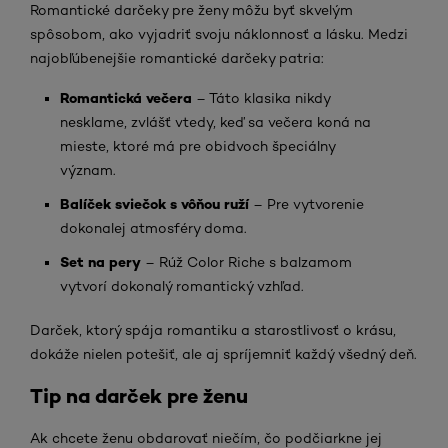
Romantické darčeky pre ženy môžu byť skvelým
spôsobom, ako vyjadriť svoju náklonnosť a lásku. Medzi
najobľúbenejšie romantické darčeky patria:
Romantická večera
– Táto klasika nikdy
nesklame, zvlášť vtedy, keď sa večera koná na
mieste, ktoré má pre obidvoch špeciálny
význam.
Balíček sviečok s vôňou ruží
– Pre vytvorenie
dokonalej atmosféry doma.
Set na pery
– Rúž Color Riche s balzamom
vytvorí dokonalý romantický vzhľad.
Darček, ktorý spája romantiku a starostlivosť o krásu,
dokáže nielen potešiť, ale aj spríjemniť každý všedný deň.
Tip na darček pre ženu
Ak chcete ženu obdarovať niečím, čo podčiarkne jej