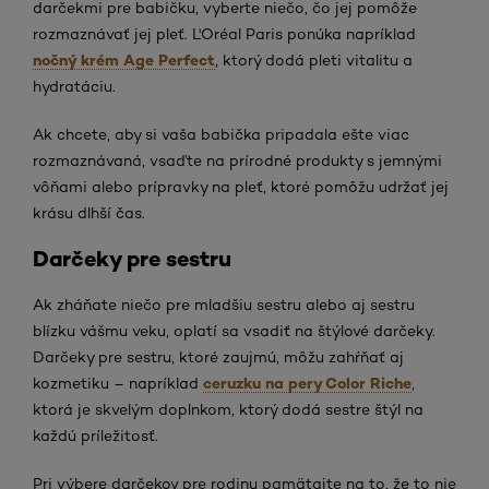
darčekmi pre babičku, vyberte niečo, čo jej pomôže
rozmaznávať jej pleť. L'Oréal Paris ponúka napríklad
nočný krém Age Perfect
, ktorý dodá pleti vitalitu a
hydratáciu.
Ak chcete, aby si vaša babička pripadala ešte viac
rozmaznávaná, vsaďte na prírodné produkty s jemnými
vôňami alebo prípravky na pleť, ktoré pomôžu udržať jej
krásu dlhší čas.
Darčeky pre sestru
Ak zháňate niečo pre mladšiu sestru alebo aj sestru
blízku vášmu veku, oplatí sa vsadiť na štýlové darčeky.
Darčeky pre sestru, ktoré zaujmú, môžu zahŕňať aj
ceruzku na pery Color Riche
kozmetiku – napríklad
,
ktorá je skvelým doplnkom, ktorý dodá sestre štýl na
každú príležitosť.
Pri výbere darčekov pre rodinu pamätajte na to, že to nie