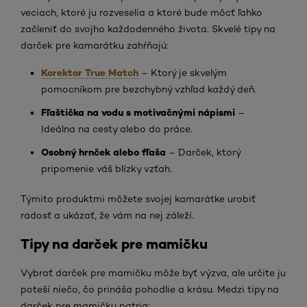
veciach, ktoré ju rozveselia a ktoré bude môcť ľahko
začleniť do svojho každodenného života. Skvelé tipy na
darček pre kamarátku zahŕňajú:
Korektor True Match
– Ktorý je skvelým
pomocníkom pre bezchybný vzhľad každý deň.
Fľaštička na vodu s motivačnými nápismi
–
Ideálna na cesty alebo do práce.
Osobný hrnček alebo fľaša
– Darček, ktorý
pripomenie váš blízky vzťah.
Týmito produktmi môžete svojej kamarátke urobiť
radosť a ukázať, že vám na nej záleží.
Tipy na darček pre mamičku
Vybrať darček pre mamičku môže byť výzva, ale určite ju
poteší niečo, čo prináša pohodlie a krásu. Medzi tipy na
darček pre mamičku patria: