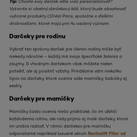
Tip:
Chcete svoj darček ešte viac personalizovať?
Vytvorte si vlastný darčekový kôš, ktorý bude obsahovať
vybrané produkty L'Oréal Paris, spoločne s ďalšími
drobnosťami, ktoré majú pre ňu osobný význam.
Darčeky pre rodinu
Vybrať ten správny darček pre členov rodiny môže byť
niekedy náročné – každý má svoje špecifické želania a
záujmy. S vhodným darčekom však môžete nielen
potešiť, ale aj posilniť vzťahy. Prinášame vám niekoľko
tipov na darčeky, ktoré ocenia vaše mamičky, babičky aj
sestry.
Darčeky pre mamičky
Mamičky často ocenia niečo praktické, čo im uľahčí
každodennú rutinu, ale rady prijmú aj malé darčeky, ktoré
im urobia radosť. V rámci darčekov pre mamičku
Revitalift Filler od
odporúčame napríklad luxusné sérum