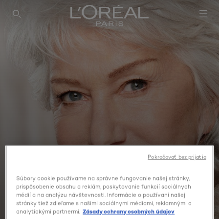
SEARCH THIS SITE
Pokračovať bez prijatia
Súbory cookie používame na správne fungovanie našej stránky,
prispôsobenie obsahu a reklám, poskytovanie funkcií sociálnych
médií a na analýzu návštevnosti. Informácie o používaní našej
AGE PERFECT
stránky tiež zdieľame s našimi sociálnymi médiami, reklamnými a
analytickými partnermi.
Zásady ochrany osobných údajov