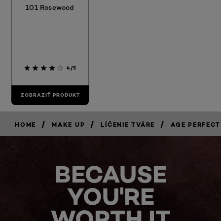
101 Rosewood
4/5
ZOBRAZIŤ PRODUKT
/
/
/
HOME
MAKE UP
LÍČENIE TVÁRE
AGE PERFECT
BECAUSE
YOU'RE
WORTH IT