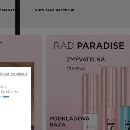
Y MAGAZINE
VIRTUÁLNE NÁSTROJE
NEXT CARD
čovať bez prijatia
lám,
ašej stránky
hrany