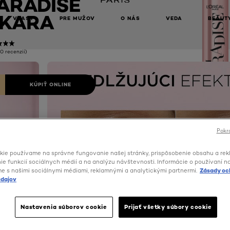
ARADISE
KARA
VLASY
PRE MUŽOV
O NÁS
VEDA
BEAUT
(0 recenzií)
KÚPIŤ ONLINE
Pokra
kie používame na správne fungovanie našej stránky, prispôsobenie obsahu a rek
e funkcií sociálnych médií a na analýzu návštevnosti. Informácie o používaní n
me s našimi sociálnymi médiami, reklamnými a analytickými partnermi.
Zásady oc
dajov
Nastavenia súborov cookie
Prijať všetky súbory cookie