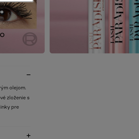
vým olejom.
vé zloženie s
inky pre