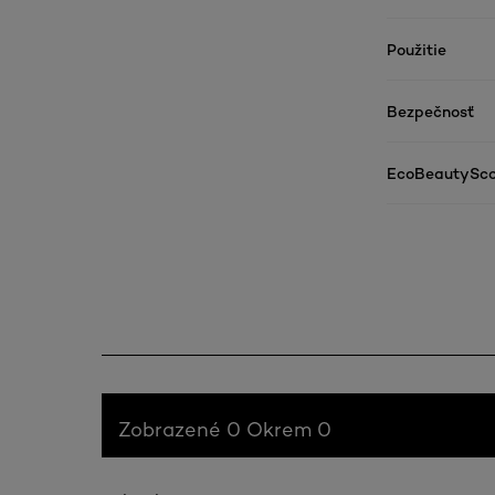
Použitie
Bezpečnosť
EcoBeautySco
Zobrazené 0 Okrem 0