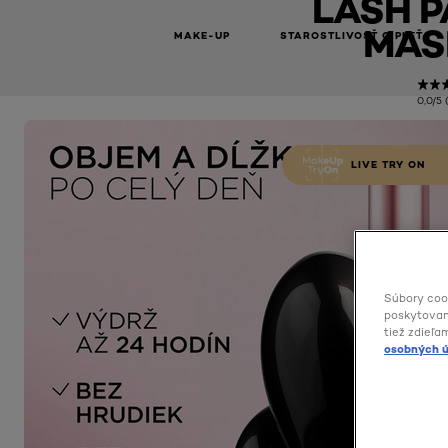
LASH P
MAS
MAKE-UP
STAROSTLIVOSŤ O PLEŤ
0,0/5 
LIVE TRY ON
Súbory coo
poskytovani
tiež zdieľa
osobných ú