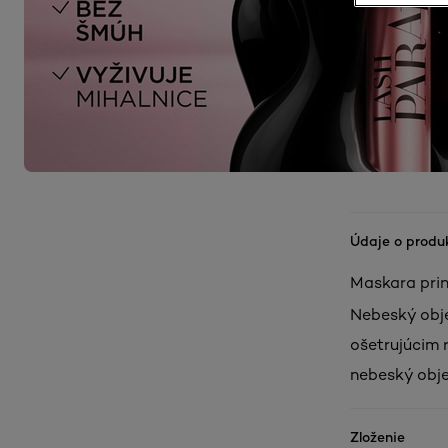
Údaje o produ
Maskara prin
Nebeský obje
ošetrujúcim 
nebeský objem
Zloženie