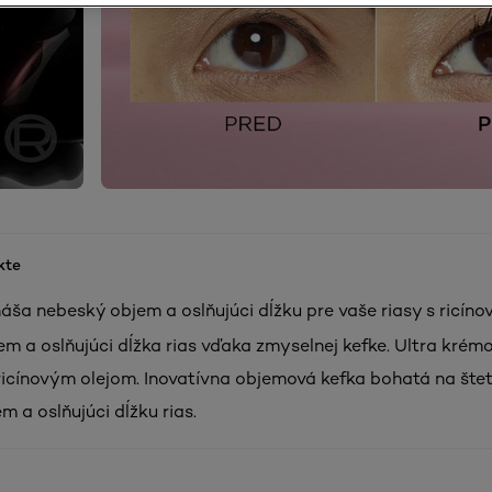
kte
áša nebeský objem a oslňujúci dĺžku pre vaše riasy s ricíno
m a oslňujúci dĺžka rias vďaka zmyselnej kefke. Ultra krémo
ricínovým olejom. Inovatívna objemová kefka bohatá na štet
 a oslňujúci dĺžku rias.