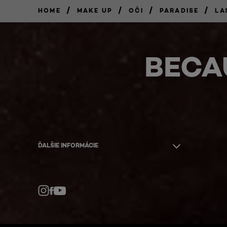
/
/
/
/
HOME
MAKE UP
OČI
PARADISE
LA
BECA
ĎALŠIE INFORMÁCIE
Facebook
YouTube
Instagram