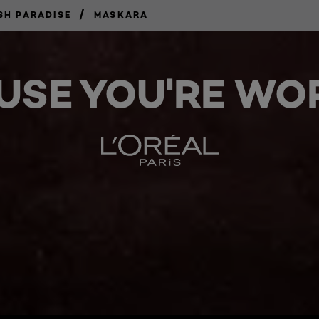
/
SH PARADISE
MASKARA
USE YOU'RE WOR