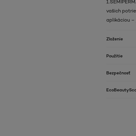
1.SEMIPERM
vašich potri
aplikáciou – 
Zloženie
Použitie
Bezpečnosť
EcoBeautySco