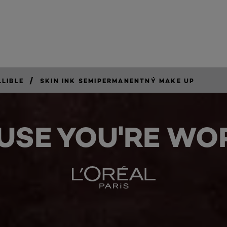
/
LLIBLE
SKIN INK SEMIPERMANENTNÝ MAKE UP
USE YOU'RE WOR