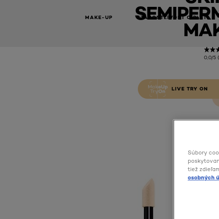
SEMIPER
MAKE-UP
STAROSTLIVOSŤ O PLEŤ
MAK
0,0/5 
LIVE TRY ON
Súbory coo
poskytovani
tiež zdieľa
osobných ú