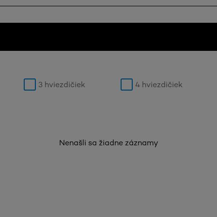
3 hviezdičiek
4 hviezdičiek
Nenašli sa žiadne záznamy