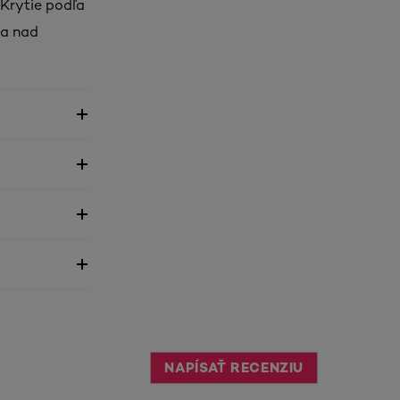
rytie podľa
la nad
NAPÍSAŤ RECENZIU