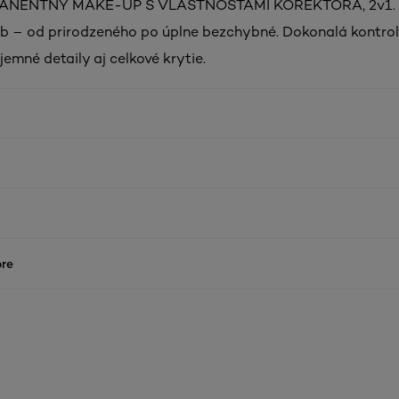
ANENTNÝ MAKE-UP S VLASTNOSŤAMI KOREKTORA, 2v1. K
eb – od prirodzeného po úplne bezchybné. Dokonalá kontro
jemné detaily aj celkové krytie.
re