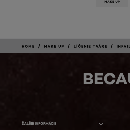
MAKE UP
/
/
/
HOME
MAKE UP
LÍČENIE TVÁRE
INFAI
BECA
ĎALŠIE INFORMÁCIE