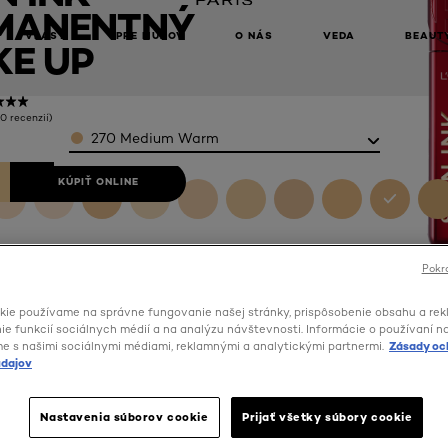
MANENTNÝ
VLASY
PRE MUŽOV
O NÁS
VEDA
BEAUT
E UP
(0 recenzií)
Color
270 Medium Warm
KÚPIŤ ONLINE
Pokra
kie používame na správne fungovanie našej stránky, prispôsobenie obsahu a rek
e funkcií sociálnych médií a na analýzu návštevnosti. Informácie o používaní n
me s našimi sociálnymi médiami, reklamnými a analytickými partnermi.
Zásady oc
dajov
Nastavenia súborov cookie
Prijať všetky súbory cookie