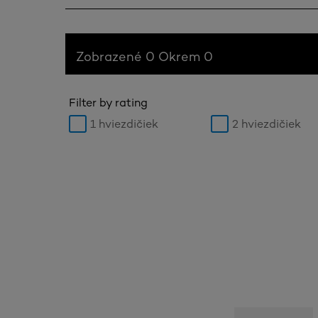
Zobrazené 0 Okrem 0
Filter by rating
1 hviezdičiek
2 hviezdičiek