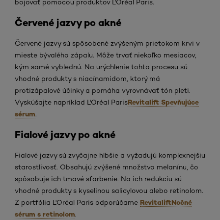
bojovať pomocou produktov L'Oréal Paris.
Červené jazvy po akné
Červené jazvy sú spôsobené zvýšeným prietokom krvi v
mieste bývalého zápalu. Môže trvať niekoľko mesiacov,
kým samé vyblednú. Na urýchlenie tohto procesu sú
vhodné produkty s niacínamidom, ktorý má
protizápalové účinky a pomáha vyrovnávať tón pleti.
Revitalift Spevňujúce
Vyskúšajte napríklad L'Oréal Paris
sérum
.
Fialové jazvy po akné
Fialové jazvy sú zvyčajne hlbšie a vyžadujú komplexnejšiu
starostlivosť. Obsahujú zvýšené množstvo melanínu, čo
spôsobuje ich tmavé sfarbenie. Na ich redukciu sú
vhodné produkty s kyselinou salicylovou alebo retinolom.
Revitalift
Nočné
Z portfólia L'Oréal Paris odporúčame
sérum s retinolom
.