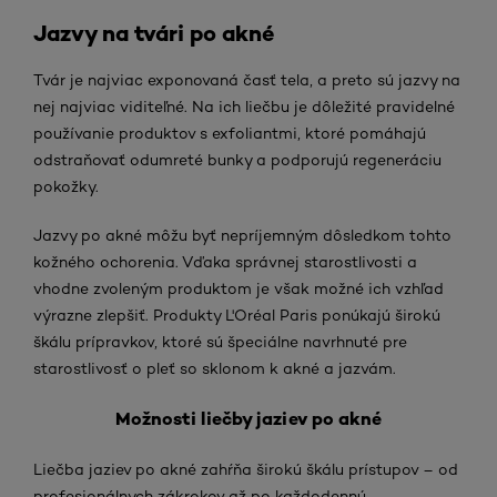
Jazvy na tvári po akné
Tvár je najviac exponovaná časť tela, a preto sú jazvy na
nej najviac viditeľné. Na ich liečbu je dôležité pravidelné
používanie produktov s exfoliantmi, ktoré pomáhajú
odstraňovať odumreté bunky a podporujú regeneráciu
pokožky.
Jazvy po akné môžu byť nepríjemným dôsledkom tohto
kožného ochorenia. Vďaka správnej starostlivosti a
vhodne zvoleným produktom je však možné ich vzhľad
výrazne zlepšiť. Produkty L'Oréal Paris ponúkajú širokú
škálu prípravkov, ktoré sú špeciálne navrhnuté pre
starostlivosť o pleť so sklonom k akné a jazvám.
Možnosti liečby jaziev po akné
Liečba jaziev po akné zahŕňa širokú škálu prístupov – od
profesionálnych zákrokov až po každodennú