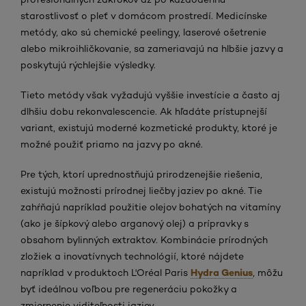
starostlivosť o pleť v domácom prostredí. Medicínske
metódy, ako sú chemické peelingy, laserové ošetrenie
alebo mikroihličkovanie, sa zameriavajú na hlbšie jazvy a
poskytujú rýchlejšie výsledky.
Tieto metódy však vyžadujú vyššie investície a často aj
dlhšiu dobu rekonvalescencie. Ak hľadáte prístupnejší
variant, existujú moderné kozmetické produkty, ktoré je
možné použiť priamo na jazvy po akné.
Pre tých, ktorí uprednostňujú prirodzenejšie riešenia,
existujú možnosti prírodnej liečby jaziev po akné. Tie
zahŕňajú napríklad použitie olejov bohatých na vitamíny
(ako je šípkový alebo arganový olej) a prípravky s
obsahom bylinných extraktov. Kombinácie prírodných
zložiek a inovatívnych technológií, ktoré nájdete
Hydra Genius
napríklad v produktoch L'Oréal Paris
, môžu
byť ideálnou voľbou pre regeneráciu pokožky a
zmiernenie viditeľnosti jaziev.