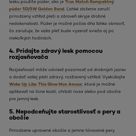
True Match Kompaktný
lesku použite púder, ako je
púder 5D/5W Golden Sand
. Ľahké zloženie zaručí
prirodzený vzhľad pleti a zároveň skryje drobné
nedokonalosti. Púder je možné počas dňa ľahko obnoviť,
čo zaručuje, že vaša pleť bude vyzerať svieža aj po
niekoľkých hodinách.
4. Pridajte zdravý lesk pomocou
rozjasňovača
Rozjasňovač môže odviesť pozornosť od drobných jaziev
a dodať vašej pleti zdravý, rozžiarený vzhľad. Vyskúšajte
Woke Up Like This Glow Mon Amour
, ktoré je možné
aplikovať na lícne kosti, chrbát nosa alebo pod obočie
pre jemný lesk.
5. Nepodceňujte starostlivosť o pery a
obočie
Prirodzene upravené obočie a jemne tónované pery