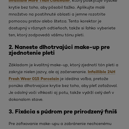
Infaillible More Than Concealer
, ktorý poskytuje vysoké
krytie bez toho, aby pôsobil ťažko. Aplikujte malé
množstvo na postihnuté oblasti a jemne rozotrite
pomocou prstov alebo štetca. Tento korektor je
dostupný v rôznych odtieňoch, takže si ľahko vyberiete
ten, ktorý zodpovedá vášmu tónu pleti.
2. Naneste dlhotrvajúci make-up pre
zjednotenie pleti
Základom je kvalitný make-up, ktorý zjednotí tón pleti a
Infaillible 24H
zakryje nielen jazvy, ale aj začervenanie.
Fresh Wear 015 Porcelain
je ideálna voľba, pretože
ponúka dlhotrvajúce krytie bez toho, aby pleť zaťažoval.
Je odolný voči vlhkosti aj potu, takže vydrží celý deň v
dokonalom stave.
3. Fixácia s púdrom pre prirodzený finiš
Pre zafixovanie make-upu a zabránenie nechcenému