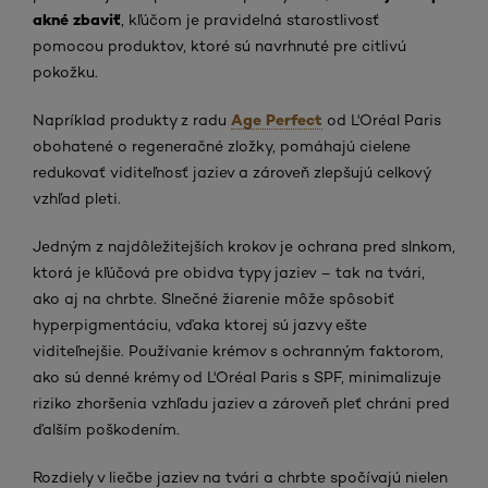
akné zbaviť
, kľúčom je pravidelná starostlivosť
pomocou produktov, ktoré sú navrhnuté pre citlivú
pokožku.
Age Perfect
Napríklad produkty z radu
od L'Oréal Paris
obohatené o regeneračné zložky, pomáhajú cielene
redukovať viditeľnosť jaziev a zároveň zlepšujú celkový
vzhľad pleti.
Jedným z najdôležitejších krokov je ochrana pred slnkom,
ktorá je kľúčová pre obidva typy jaziev – tak na tvári,
ako aj na chrbte. Slnečné žiarenie môže spôsobiť
hyperpigmentáciu, vďaka ktorej sú jazvy ešte
viditeľnejšie. Používanie krémov s ochranným faktorom,
ako sú denné krémy od L'Oréal Paris s SPF, minimalizuje
riziko zhoršenia vzhľadu jaziev a zároveň pleť chráni pred
ďalším poškodením.
Rozdiely v liečbe jaziev na tvári a chrbte spočívajú nielen