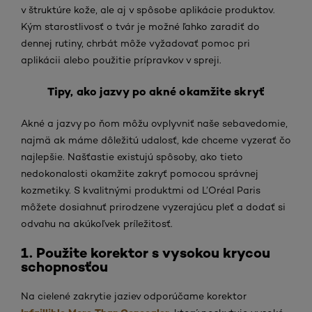
v štruktúre kože, ale aj v spôsobe aplikácie produktov.
Kým starostlivosť o tvár je možné ľahko zaradiť do
dennej rutiny, chrbát môže vyžadovať pomoc pri
aplikácii alebo použitie prípravkov v spreji.
Tipy, ako jazvy po akné okamžite skryť
Akné a jazvy po ňom môžu ovplyvniť naše sebavedomie,
najmä ak máme dôležitú udalosť, kde chceme vyzerať čo
najlepšie. Našťastie existujú spôsoby, ako tieto
nedokonalosti okamžite zakryť pomocou správnej
kozmetiky. S kvalitnými produktmi od L’Oréal Paris
môžete dosiahnuť prirodzene vyzerajúcu pleť a dodať si
odvahu na akúkoľvek príležitosť.
1. Použite korektor s vysokou krycou
schopnosťou
Na cielené zakrytie jaziev odporúčame korektor