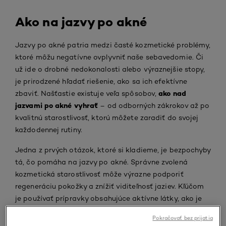
Ako na jazvy po akné
Jazvy po akné patria medzi časté kozmetické problémy,
ktoré môžu negatívne ovplyvniť naše sebavedomie. Či
už ide o drobné nedokonalosti alebo výraznejšie stopy,
je prirodzené hľadať riešenie, ako sa ich efektívne
ako nad
zbaviť. Našťastie existuje veľa spôsobov,
jazvami po akné vyhrať
– od odborných zákrokov až po
kvalitnú starostlivosť, ktorú môžete zaradiť do svojej
každodennej rutiny.
Jedna z prvých otázok, ktoré si kladieme, je bezpochyby
tá, čo pomáha na jazvy po akné. Správne zvolená
kozmetická starostlivosť môže výrazne podporiť
regeneráciu pokožky a znížiť viditeľnosť jaziev. Kľúčom
je používať prípravky obsahujúce aktívne látky, ako je
kyselina hyalurónová, ktorá hydratuje a podporuje
Pokračovať bez prijatia
L'Oréal Paris
obnovu buniek. Produkty od
predstavujú