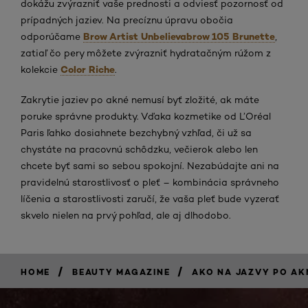
dokážu zvýrazniť vaše prednosti a odviesť pozornosť od
prípadných jaziev. Na precíznu úpravu obočia
Brow Artist Unbelievabrow 105 Brunette
odporúčame
,
zatiaľ čo pery môžete zvýrazniť hydratačným rúžom z
Color Riche
kolekcie
.
Zakrytie jaziev po akné nemusí byť zložité, ak máte
poruke správne produkty. Vďaka kozmetike od L’Oréal
Paris ľahko dosiahnete bezchybný vzhľad, či už sa
chystáte na pracovnú schôdzku, večierok alebo len
chcete byť sami so sebou spokojní. Nezabúdajte ani na
pravidelnú starostlivosť o pleť – kombinácia správneho
líčenia a starostlivosti zaručí, že vaša pleť bude vyzerať
skvelo nielen na prvý pohľad, ale aj dlhodobo.
/
/
HOME
BEAUTY MAGAZINE
AKO NA JAZVY PO AK