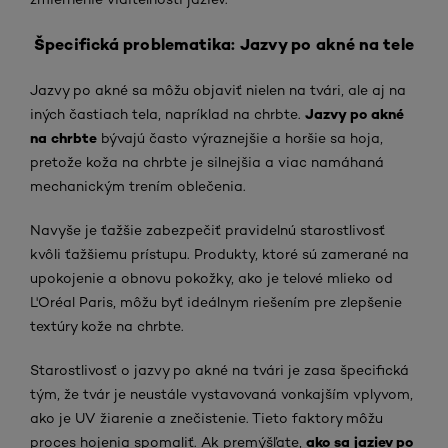
Špecifická problematika: Jazvy po akné na tele
Jazvy po akné sa môžu objaviť nielen na tvári, ale aj na
Jazvy po akné
iných častiach tela, napríklad na chrbte.
na chrbte
bývajú často výraznejšie a horšie sa hoja,
pretože koža na chrbte je silnejšia a viac namáhaná
mechanickým trením oblečenia.
Navyše je ťažšie zabezpečiť pravidelnú starostlivosť
kvôli ťažšiemu prístupu. Produkty, ktoré sú zamerané na
upokojenie a obnovu pokožky, ako je telové mlieko od
L'Oréal Paris, môžu byť ideálnym riešením pre zlepšenie
textúry kože na chrbte.
Starostlivosť o jazvy po akné na tvári je zasa špecifická
tým, že tvár je neustále vystavovaná vonkajším vplyvom,
ako je UV žiarenie a znečistenie. Tieto faktory môžu
ako sa jaziev po
proces hojenia spomaliť. Ak premýšľate,