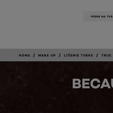
PÚDRE NA TVÁ
/
/
/
HOME
MAKE UP
LÍČENIE TVÁRE
TRUE
BECA