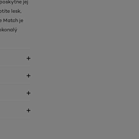
poskytne jej
títe lesk,
ue Match je
okonalý