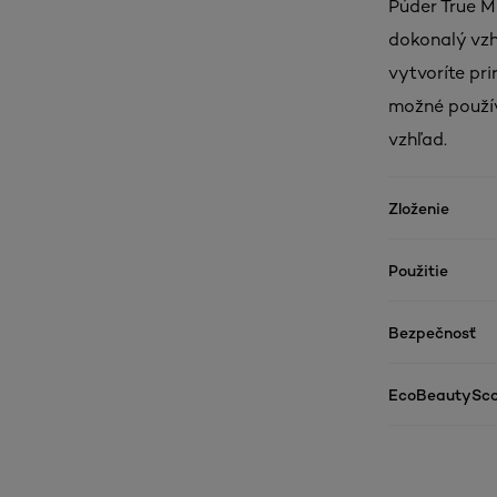
Púder True M
dokonalý vzh
vytvoríte pri
možné použí
vzhľad.
Zloženie
Použitie
Bezpečnosť
EcoBeautySco