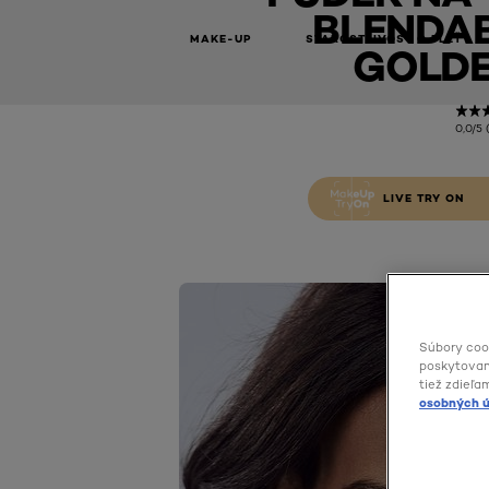
BLENDAB
MAKE-UP
STAROSTLIVOSŤ O PLEŤ
GOLDE
0,0/5 
LIVE TRY ON
Súbory coo
poskytovani
tiež zdieľa
osobných ú