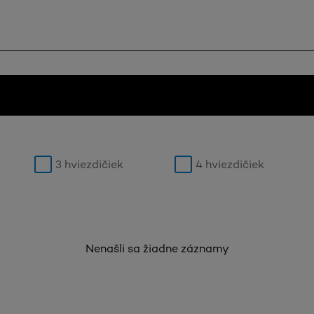
3 hviezdičiek
4 hviezdičiek
Nenašli sa žiadne záznamy