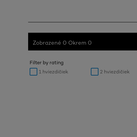
Zobrazené 0 Okrem 0
Filter by rating
1 hviezdičiek
2 hviezdičiek