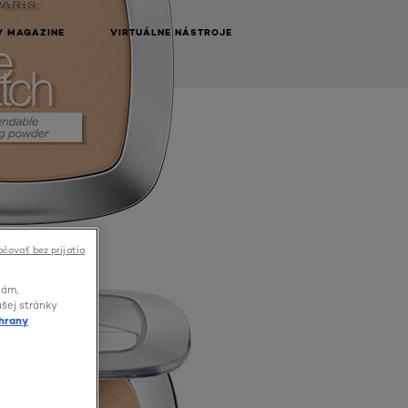
Y MAGAZINE
VIRTUÁLNE NÁSTROJE
čovať bez prijatia
lám,
ašej stránky
hrany