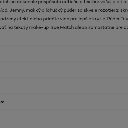
atch sa dokonale prispôsobí odtieňu a textúre vašej pleti a 
ľad. Jemný, mäkký a ľahučký púder sa skvele rozotiera: skro
rodzený efekt alebo pridáte viac pre lepšie krytie. Púder Tr
vať na tekutý make-up True Match alebo samostatne pre d
re