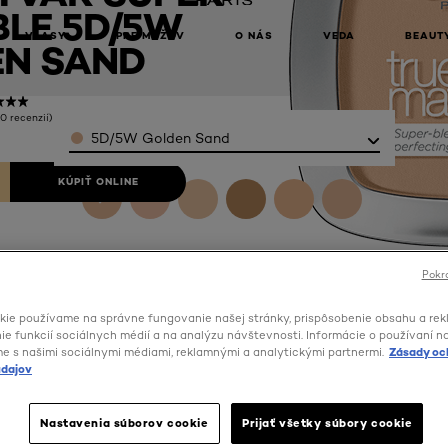
LE 5D/5W
VLASY
PRE MUŽOV
O NÁS
VEDA
BEAUT
N SAND
(0 recenzií)
Color
5D/5W Golden Sand
KÚPIŤ ONLINE
Pokra
kie používame na správne fungovanie našej stránky, prispôsobenie obsahu a rek
e funkcií sociálnych médií a na analýzu návštevnosti. Informácie o používaní n
me s našimi sociálnymi médiami, reklamnými a analytickými partnermi.
Zásady oc
dajov
Nastavenia súborov cookie
Prijať všetky súbory cookie