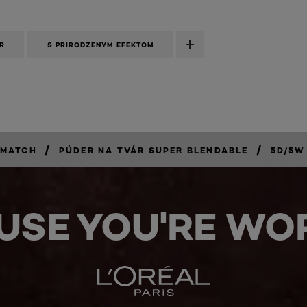
R
S PRIRODZENYM EFEKTOM
/
/
 MATCH
PÚDER NA TVÁR SUPER BLENDABLE
5D/5W
USE YOU'RE WOR