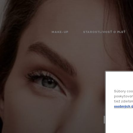
MAKE-UP
STAROSTLIVOSŤ O PLEŤ
Súbory coo
poskytovani
tiež zdieľa
osobných ú
PÚDE