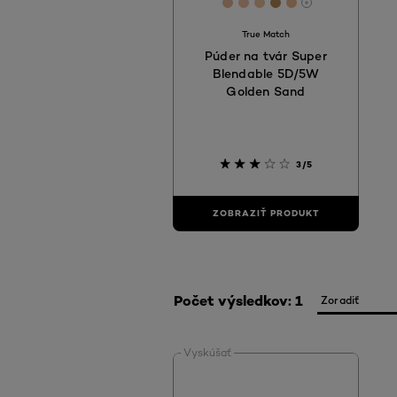
[Color]: #E2B694
[Color]: #ECBEA4
[Color]: #E7C1A0
[Color]: #B6875A
[Color]: #E8B5
More shades 
True Match
Púder na tvár Super
Blendable 5D/5W
Golden Sand
3/5
ZOBRAZIŤ PRODUKT
Počet výsledkov: 1
Vyskúšať