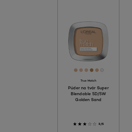
[Color]: #E2B694
[Color]: #ECBEA4
[Color]: #E7C1A0
[Color]: #B6875A
[Color]: #E8B5
More shades 
True Match
Púder na tvár Super
Blendable 5D/5W
Golden Sand
3/5