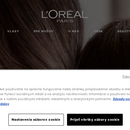
VLASY
PRE MUŽOV
O NÁS
VEDA
BEAUT
Pokra
kie používame na správne fungovanie našej stránky, prispôsobenie obsahu a rek
e funkcií sociálnych médií a na analýzu návštevnosti. Informácie o používaní n
me s našimi sociálnymi médiami, reklamnými a analytickými partnermi.
Zásady oc
dajov
R NA TVÁR SUPER BLEN
Nastavenia súborov cookie
Prijať všetky súbory cookie