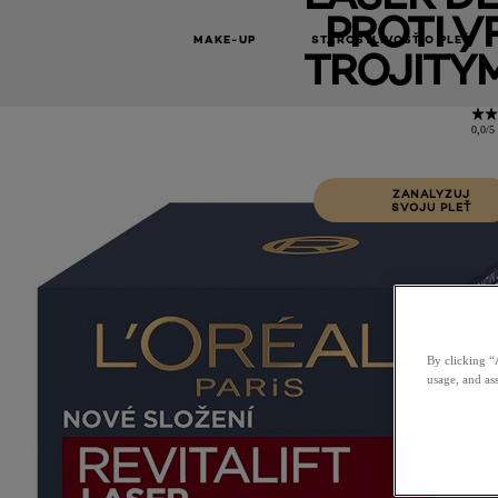
PROTI V
MAKE-UP
STAROSTLIVOSŤ O PLEŤ
TROJITÝ
0,0/5 
ZANALYZUJ
SVOJU PLEŤ
By clicking “
usage, and ass