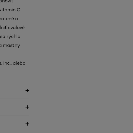
bnoviť
 vitamín C
ohatené o
niť svalové
 sa rýchlo
va mastný
 Inc., alebo