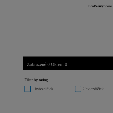
EcoBeautyScore
Zobrazené 0 Okrem 0
Filter by rating
1 hviezdičiek
2 hviezdičiek