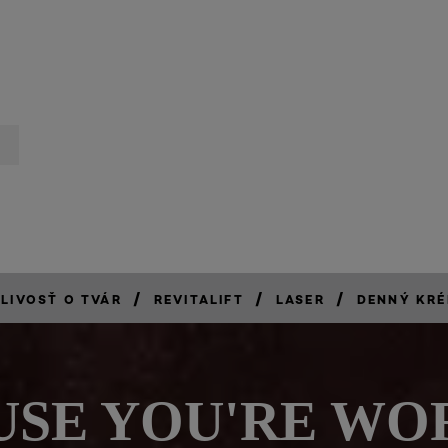
/
/
/
LIVOSŤ O TVÁR
REVITALIFT
LASER
DENNÝ KRÉ
SE YOU'RE WO