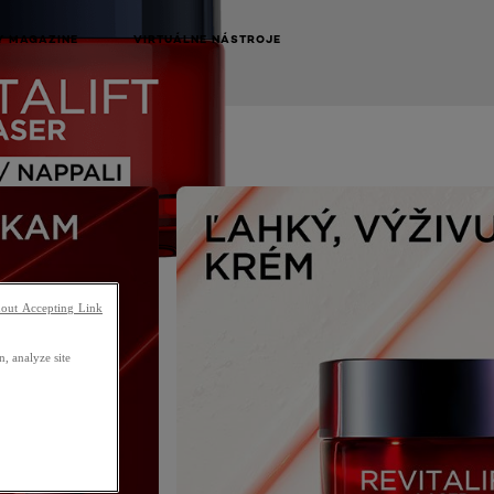
Y MAGAZINE
VIRTUÁLNE NÁSTROJE
NEXT CARD
out Accepting Link
, analyze site