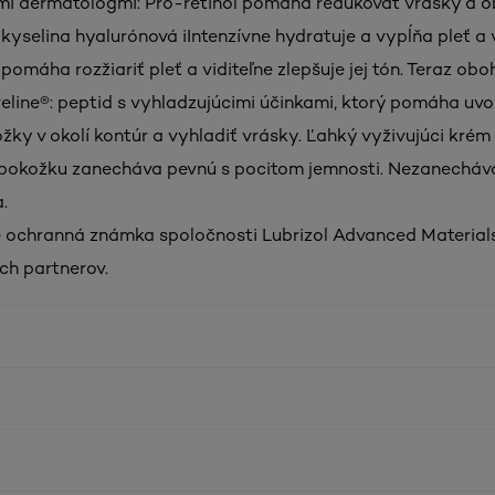
i dermatológmi: Pro-retinol pomáha redukovať vrásky a o
, kyselina hyalurónová iIntenzívne hydratuje a vypĺňa pleť a
pomáha rozžiariť pleť a viditeľne zlepšuje jej tón. Teraz ob
reline®: peptid s vyhladzujúcimi účinkami, ktorý pomáha uvoľ
žky v okolí kontúr a vyhladiť vrásky. Ľahký vyživujúci krém
 pokožku zanecháva pevnú s pocitom jemnosti. Nezanechá
a.
je ochranná známka spoločnosti Lubrizol Advanced Materials,
ch partnerov.