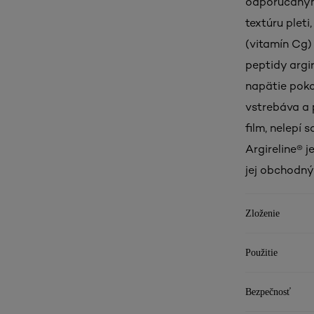
odporúčaným
textúru pleti
(vitamín Cg) 
peptidy argi
napätie poko
vstrebáva a
film, nelepí s
Argireline® 
jej obchodný
Zloženie
Použitie
Bezpečnosť