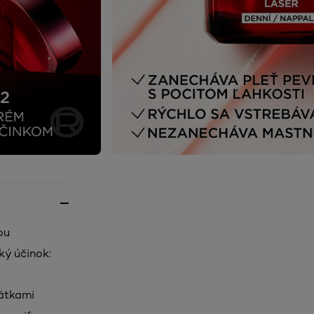
ou
ký účinok:
látkami