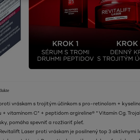
dukte
roti vráskam s trojitým účinkom s pro-retinolom + kyselin
 + vitamínom C* + peptidom argireline® * Vitamín Cg. Troja
ky, pomáha spevniť a rozžiariť pleť.
evitalift Laser proti vráskam je posilnený top 3 aktívnymi 