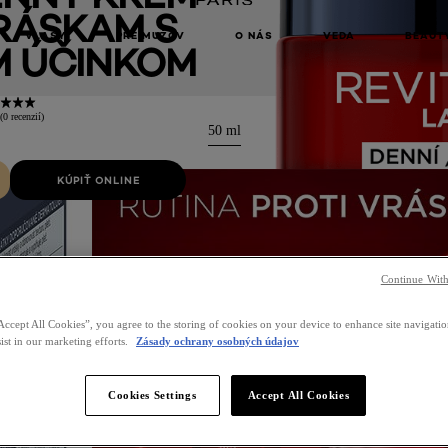
RÁSKAM S
VLASY
PRE MUŽOV
O NÁS
VEDA
BEAUT
M ÚČINKOM
(0 recenzií)
50 ml
KÚPIŤ ONLINE
Continue With
Accept All Cookies”, you agree to the storing of cookies on your device to enhance site navigation
ist in our marketing efforts.
Zásady ochrany osobných údajov
Cookies Settings
Accept All Cookies