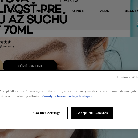
IVOSŤ PRE
VLASY
PRE MUŽOV
O NÁS
VEDA
BEAUT
 AŽ SUCHÚ
 70ML
(0 recenzií)
KÚPIŤ ONLINE
Continue With
Accept All Cookies”, you agree to the storing of cookies on your device to enhance site navigation
ist in our marketing efforts.
Zásady ochrany osobných údajov
Cookies Settings
Accept All Cookies