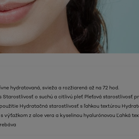
zívne hydratovaná, svieža a rozžiarená až na 72 hod.
Starostlivosť o suchú a citlivú pleť Pleťová starostlivosť p
oužitie Hydratačná starostlivosť s ľahkou textúrou Hydra
ť s výťažkom z aloe vera a kyselinou hyalurónovou Ľahká tex
trebáva