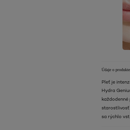
Údaje o produkte
Pleť je inten
Hydra Genius 
každodenné p
starostlivos
sa rýchlo vs