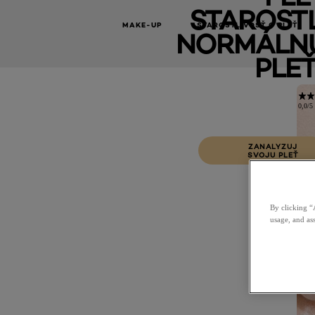
STAROSTL
MAKE-UP
STAROSTLIVOSŤ O PLEŤ
NORMÁLNU
PLEŤ
0,0/5 
ZANALYZUJ
SVOJU PLEŤ
By clicking “
usage, and ass