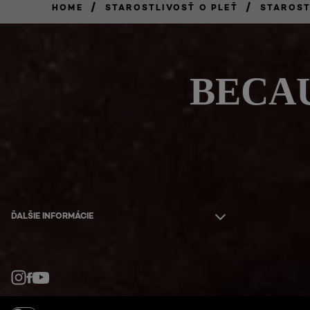
/
/
HOME
STAROSTLIVOSŤ O PLEŤ
STAROST
BECAU
ĎALŠIE INFORMÁCIE
Facebook
YouTube
Instagram