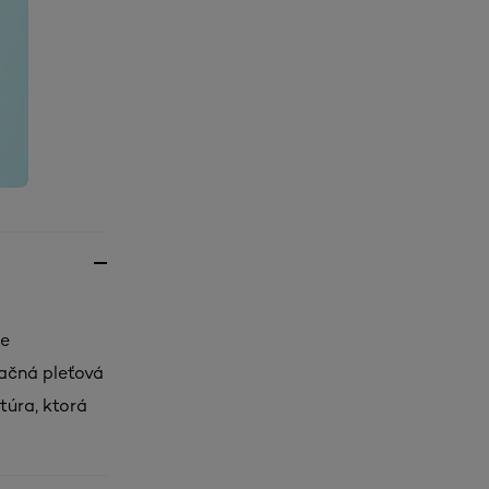
re
tačná pleťová
túra, ktorá