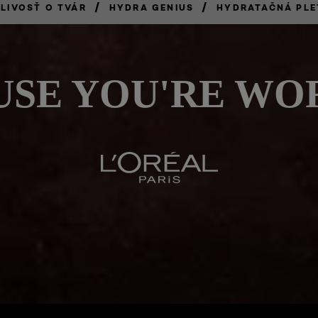
/
/
LIVOSŤ O TVÁR
HYDRA GENIUS
HYDRATAČNÁ PLE
SE YOU'RE WO