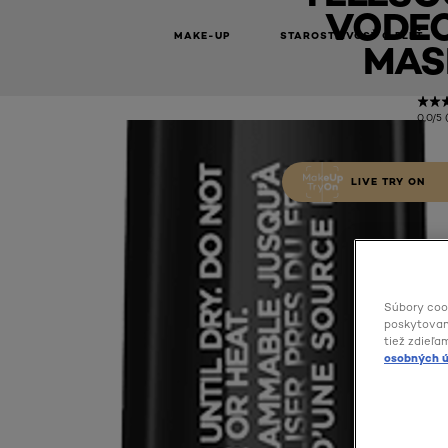
VODE
MAKE-UP
STAROSTLIVOSŤ O PLEŤ
MAS
0,0/5 
LIVE TRY ON
Súbory coo
poskytovani
tiež zdieľa
osobných ú