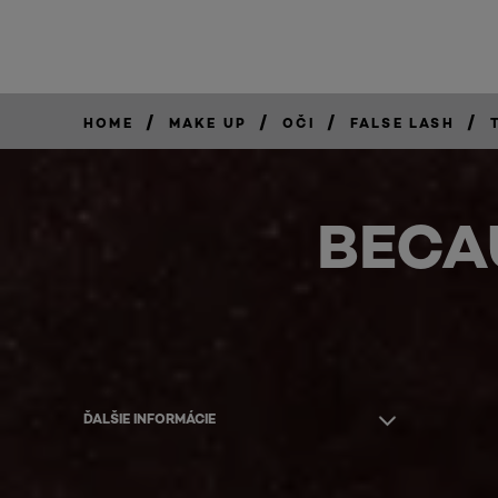
/
/
/
/
HOME
MAKE UP
OČI
FALSE LASH
BECA
ĎALŠIE INFORMÁCIE