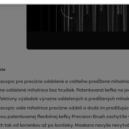
kte
scopic pre precízne oddelené a viditeľne predĺžené mihalni
ízne oddelené mihalnice bez hrudiek. Patentovaná kefka na 
efektívny výsledok výrazne oddelených a predĺžených mihaln
scopic vaše mihalnice precízne oddelí a dodá im predlžujúci
u patentovanej flexibilnej kefky Precision Brush zachytíte 
ich tak od korienkov až po končeky. Maskara navyše nevytv