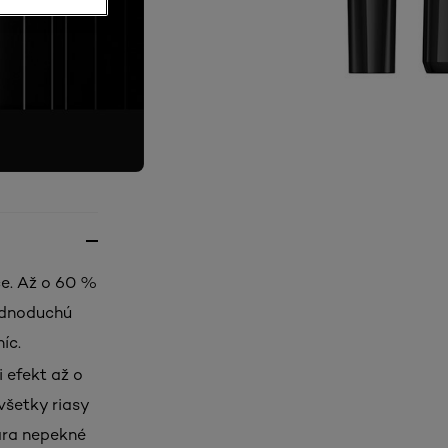
ce. Až o 60 %
jednoduchú
íc.
 efekt až o
všetky riasy
ára nepekné