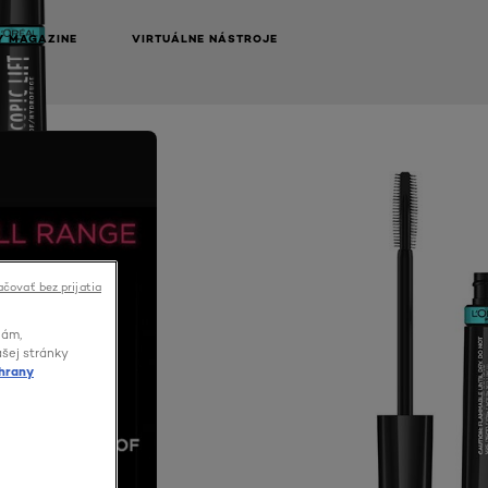
Y MAGAZINE
VIRTUÁLNE NÁSTROJE
čovať bez prijatia
lám,
ašej stránky
hrany