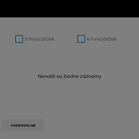
3 hviezdičiek
4 hviezdičiek
Nenašli sa žiadne záznamy
VODEODOLNE