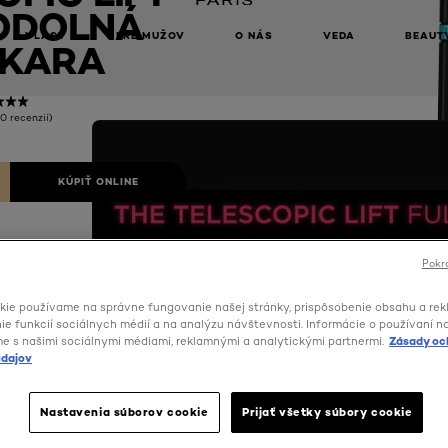
ODOLNÁ
VLASY
PRE MUŽOV
O NÁS
VEDA
BEAUT
KARA
(0 recenzií)
KÚPIŤ ONLINE
Pokra
kie používame na správne fungovanie našej stránky, prispôsobenie obsahu a rek
e funkcií sociálnych médií a na analýzu návštevnosti. Informácie o používaní n
me s našimi sociálnymi médiami, reklamnými a analytickými partnermi.
Zásady oc
dajov
Nastavenia súborov cookie
Prijať všetky súbory cookie