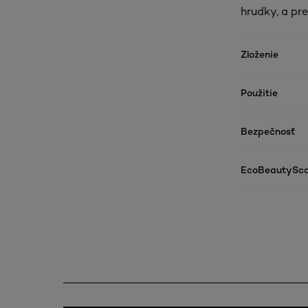
hrudky, a pr
Zloženie
Použitie
Bezpečnosť
EcoBeautySco