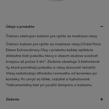
Údaje o produkte
Čistiaci ošetrujúci balzam pre rýchlo sa mastiace vlasy
Čistiaci balzam pre rýchlo sa mastiace vlasy L'Oréal Paris
Elseve Extraordinary Clay v priebehu každej aplikácie
dôkladne čistí pokožku hlavy a vlasom dodáva sviežosť
trvajúcu až počas 3 dní*. Zloženie obsahuje 3 blahodarné
íly, ktoré pomáhajú pokožku a vlasy zbavovať nečistôt.
Vlasy nadobúdajú dlhodobú rovnováhu od korienkov po
končeky. Po umytí sú ľahké, vzdušné a hydratované.
*Inštrumentálny test pri použití šampónu a balzamu.
Zloženie