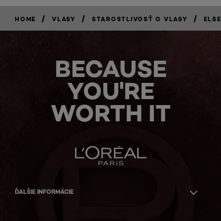
/
/
/
HOME
VLASY
STAROSTLIVOSŤ O VLASY
ELS
BECAUSE
YOU'RE
WORTH IT
ĎALŠIE INFORMÁCIE