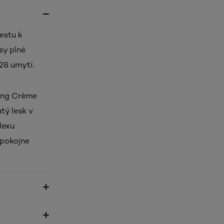
estu k
sy plné
 28 umytí.
ting Crème
tý lesk v
lexu
 pokojne