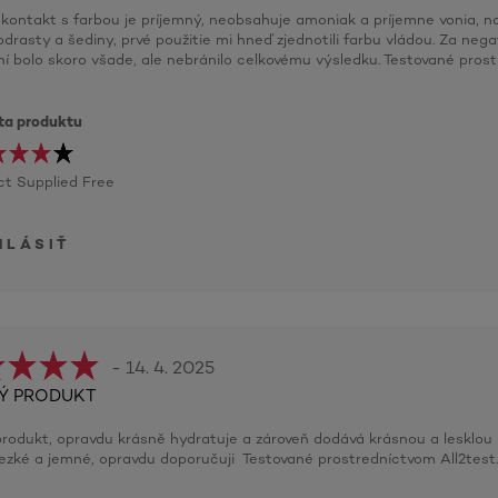
 kontakt s farbou je príjemný, neobsahuje amoniak a príjemne vonia, n
odrasty a šediny, prvé použitie mi hneď zjednotili farbu vládou. Za neg
í bolo skoro všade, ale nebránilo celkovému výsledku. Testované pros
ita produktu
t Supplied Free
HLÁSIŤ
- 14. 4. 2025
Ý PRODUKT
produkt, opravdu krásně hydratuje a zároveň dodává krásnou a lesklou 
hezké a jemné, opravdu doporučuji Testované prostredníctvom All2tes