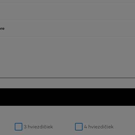
re
3 hviezdičiek
4 hviezdičiek