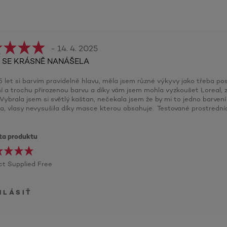
- 14. 4. 2025
 SE KRÁSNĚ NANÁŠELA
5 let si barvím pravidelně hlavu, měla jsem různé výkyvy jako třeba po
í a trochu přirozenou barvu a díky vám jsem mohla vyzkoušet Loreal, 
. Vybrala jsem si světlý kaštan, nečekala jsem že by mi to jedno barven
a, vlasy nevysušila díky masce kterou obsahuje. Testované prostredn
ita produktu
t Supplied Free
HLÁSIŤ