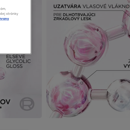
lám,
ašej stránky
hrany