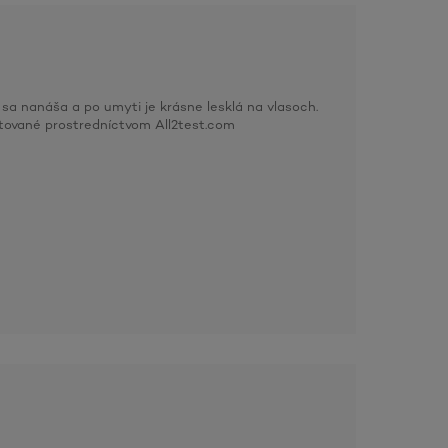
 sa nanáša a po umyti je krásne lesklá na vlasoch.
stované prostredníctvom All2test.com