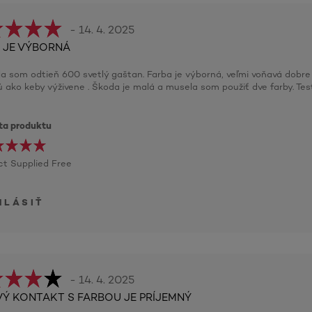
- 14. 4. 2025
 JE VÝBORNÁ
la som odtieň 600 svetlý gaštan. Farba je výborná, veľmi voňavá dobre
ú ako keby výživene . Škoda je malá a musela som použiť dve farby. Te
ita produktu
t Supplied Free
HLÁSIŤ
- 14. 4. 2025
VÝ KONTAKT S FARBOU JE PRÍJEMNÝ