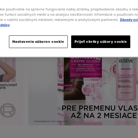
kie používame na správne fungovanie našej stránky, prispôsobenie obsahu a rek
e funkcií sociálnych médií a na analýzu návštevnosti. Informácie o používaní n
me s našimi sociálnymi médiami, reklamnými a analytickými partnermi.
Zásady oc
dajov
Nastavenia súborov cookie
Prijať všetky súbory cookie