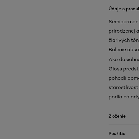
Údaje o produ
Semipermane
prirodzenej a
žiarivých tón
Balenie obsa
Ako dosiahnu
Gloss predst
pohodlí dom
starostlivos
podľa nálady
Zloženie
Použitie