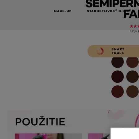
SEMIPER
FA
MAKE-UP
STAROSTLIVOSŤ O PLEŤ
5,0/5 
SMART
TOOLS