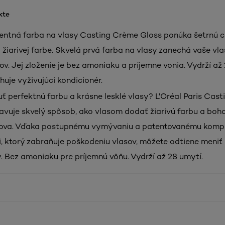
kte
ntná farba na vlasy Casting Crème Gloss ponúka šetrnú c
 žiarivej farbe. Skvelá prvá farba na vlasy zanechá vaše vla
ov. Jej zloženie je bez amoniaku a príjemne vonia. Vydrží až
huje vyživujúci kondicionér.
ť perfektnú farbu a krásne lesklé vlasy? L'Oréal Paris Cas
avuje skvelý spôsob, ako vlasom dodať žiarivú farbu a boha
ova. Vďaka postupnému vymývaniu a patentovanému komp
ti, ktorý zabraňuje poškodeniu vlasov, môžete odtiene meniť
. Bez amoniaku pre príjemnú vôňu. Vydrží až 28 umytí.