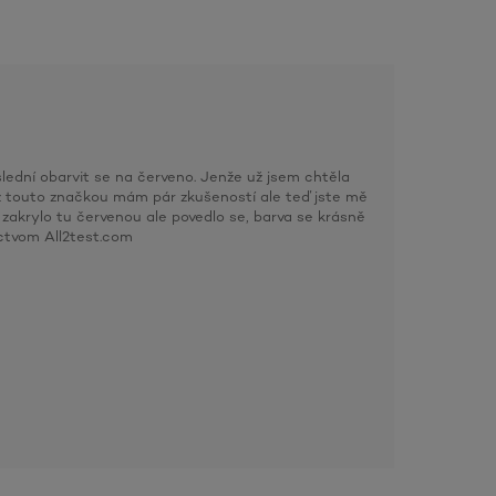
slední obarvit se na červeno. Jenže už jsem chtěla
z touto značkou mám pár zkušeností ale teď jste mě
í zakrylo tu červenou ale povedlo se, barva se krásně
íctvom All2test.com