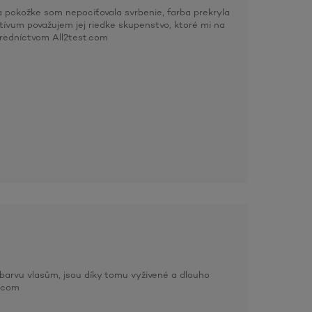
a pokožke som nepociťovala svrbenie, farba prekryla
atívum považujem jej riedke skupenstvo, ktoré mi na
tredníctvom All2test.com
barvu vlasům, jsou díky tomu vyživené a dlouho
t.com