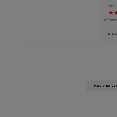
Kval
#Produc
NA
PRELIV NA VL