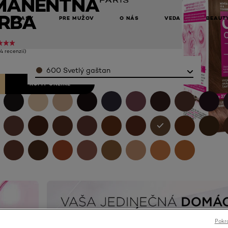
MANENTNÁ
RBA
VLASY
PRE MUŽOV
O NÁS
VEDA
BEAUT
(4 recenzií)
Color
600 Svetlý gaštan
KÚPIŤ ONLINE
Pokra