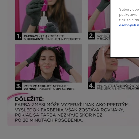
Súbory coo
poskytovani
tiež zdieľa
osobných ú