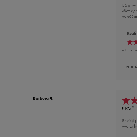
Už prvý
všetky 
nanášan
Kval
#Produc
NA
Barbora R.
SKVĚL
Skvělý 
vydrží 