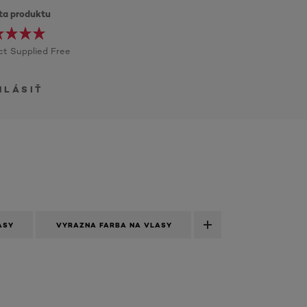
ita produktu
t Supplied Free
HLÁSIŤ
ASY
VYRAZNA FARBA NA VLASY