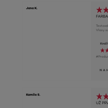
Jana K.
FARBA
Testova
Vlasy s
Kval
#Produc
NA
Kamila S.
UŽ PR