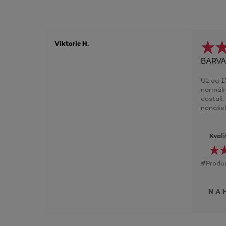
Viktorie H.
BARVA
Už od 1
normáln
dostali
nanášel
Kval
#Produc
NA