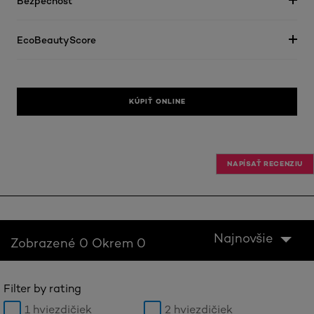
Bezpečnosť
EcoBeautyScore
KÚPIŤ ONLINE
NAPÍSAŤ RECENZIU
Najnovšie
Zobrazené 0 Okrem 0
Filter by rating
1 hviezdičiek
2 hviezdičiek