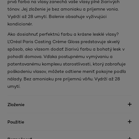
prvá farba na vlasy zanechá vaše vlasy plné žiarivých
tónov. Jej zloženie je bez amoniaku a príjemne vonia.
Vydrží až 28 umytí. Balenie obsahuje vyživujúci
kondicionér.
Ako dosiahnuť perfektnú farbu a krásne lesklé vlasy?
L'Oréal Paris Casting Crème Gloss predstavuje skvelý
spôsob, ako vlasom dodať žiarivú farbu a bohatý lesk v
pohodlí domova. Vďaka postupnému vymývaniu a
patentovanému komplexu starostlivosti, ktorý zabraňuje
poškodeniu vlasov, môžete odtiene meniť pokojne podľa
nálady. Bez amoniaku pre príjemnú vôňu. Vydrží až 28
umytí.
Zloženie
Použitie