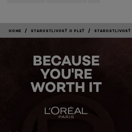
/
/
HOME
STAROSTLIVOSŤ O PLEŤ
STAROSTLIVOSŤ
BECAUSE
YOU'RE
WORTH IT