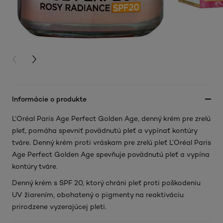
PREVIOUS CARD
NEXT CARD
Informácie o produkte
L’Oréal Paris Age Perfect Golden Age, denný krém pre zrelú
pleť, pomáha spevniť povädnutú pleť a vypínať kontúry
tváre. Denný krém proti vráskam pre zrelú pleť L’Oréal Paris
Age Perfect Golden Age spevňuje povädnutú pleť a vypína
kontúry tváre.
Denný krém s SPF 20, ktorý chráni pleť proti poškodeniu
UV žiarením, obohatený o pigmenty na reaktiváciu
prirodzene vyzerajúcej pleti.