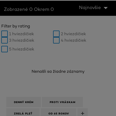
Najnovšie
Zobrazené 0 Okrem 0
Filter by rating
1 hviezdičiek
2 hviezdičiek
3 hviezdičiek
4 hviezdičiek
5 hviezdičiek
Nenašli sa žiadne záznamy
DENNÝ KRÉM
PROTI VRÁSKAM
ZRELÁ PLEŤ
OD 65 ROKOV