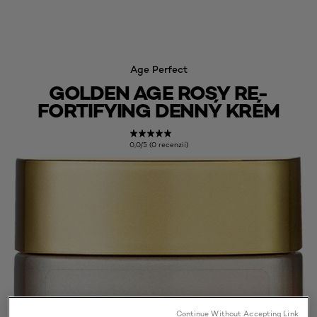
Age Perfect
GOLDEN AGE ROSY RE-
FORTIFYING DENNÝ KRÉM
0,0/5 (0 recenzií)
Continue Without Accepting Link