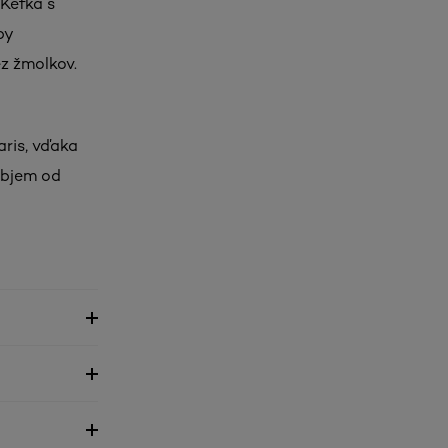
 Kefka s
by
z žmolkov.
ris, vďaka
objem od