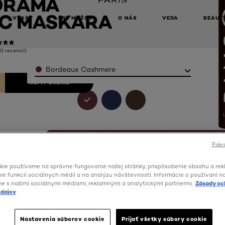
ORAMA
C MASKARA
VLASY
PRE MUŽOV
O NÁS
VEDA
BEAUT
(0 recenzií)
Color
Bordeaux Cashmere
KÚPIŤ ONLINE
Pokra
kie používame na správne fungovanie našej stránky, prispôsobenie obsahu a rek
e funkcií sociálnych médií a na analýzu návštevnosti. Informácie o používaní n
me s našimi sociálnymi médiami, reklamnými a analytickými partnermi.
Zásady oc
dajov
Nastavenia súborov cookie
Prijať všetky súbory cookie