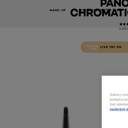
PAN
CHROMATI
MAKE-UP
STAROSTLIVOSŤ O PLEŤ
0,0/5 
LIVE TRY ON
Súbory coo
poskytovani
tiež zdieľa
osobných ú