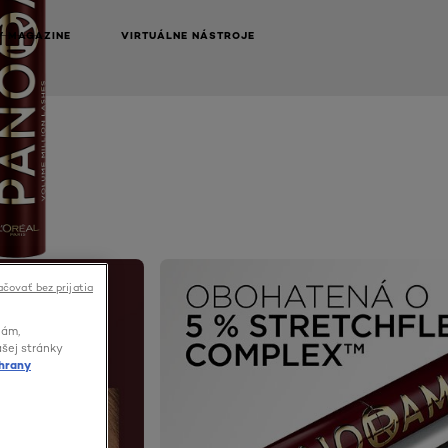
Y MAGAZINE
VIRTUÁLNE NÁSTROJE
NEXT CARD
čovať bez prijatia
lám,
ašej stránky
hrany