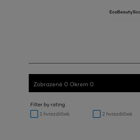
EcoBeautySco
Zobrazené 0 Okrem 0
Filter by rating
1 hviezdičiek
2 hviezdičiek