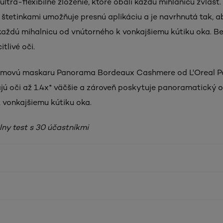
 ultra-flexibilné zloženie, ktoré obalí každú mihlanicu zvlášť.
 štetinkami umožňuje presnú aplikáciu a je navrhnutá tak, a
každú mihalnicu od vnútorného k vonkajšiemu kútiku oka. Be
tlivé oči.
emovú maskaru Panorama Bordeaux Cashmere od L'Oreal Pa
ajú oči až 1.4x* väčšie a zároveň poskytuje panoramatický 
 vonkajšiemu kútiku oka.
lny test s 30 účastníkmi