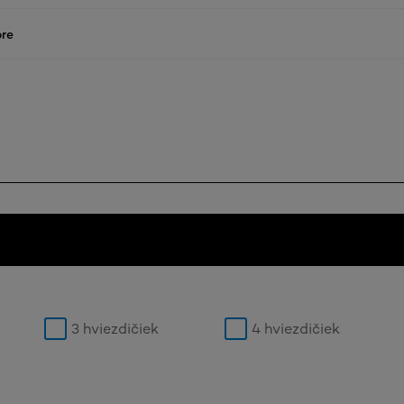
re
3 hviezdičiek
4 hviezdičiek