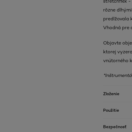
stretchflex -
rôzne dlhými
predlžovala 
Vhodná pre ci
Objavte obj
ktorej vyzer
vnútorného k
*Inštrumentá
Zloženie
Použitie
Bezpečnosť