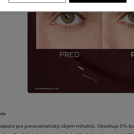
kte
skara pre panoramatický objem mihalníc. Obsahuje 5% k