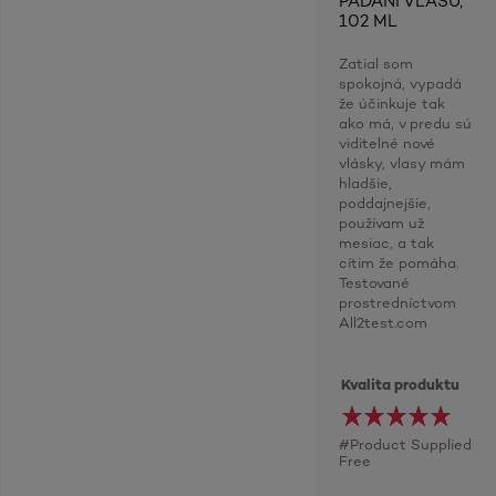
PADÁNÍ VLASŮ,
102 ML
Zatial som
spokojná, vypadá
že účinkuje tak
ako má, v predu sú
viditelné nové
vlásky, vlasy mám
hladšie,
poddajnejšie,
používam už
mesiac, a tak
cítim že pomáha.
Testované
prostredníctvom
All2test.com
Kvalita produktu
#Product Supplied
Free