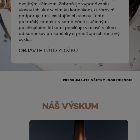
dvojitým účinkom. Zabraňuje vypadávaniu
vlasov ich ukotvením ku korienkom, a zároveň
podporuje rast existujúcich vlasov. Tento
pokročilý komplex v kombinácii s účinnými
posilňujúcimi látkami posilňuje vlasové vlákna
od korienkov po končeky a predlžuje ich rastový
cyklus.
OBJAVTE TÚTO ZLOŽKU
PRESKÚMAJTE VŠETKY INGREDIENCIE
NÁŠ VÝSKUM
skip slider