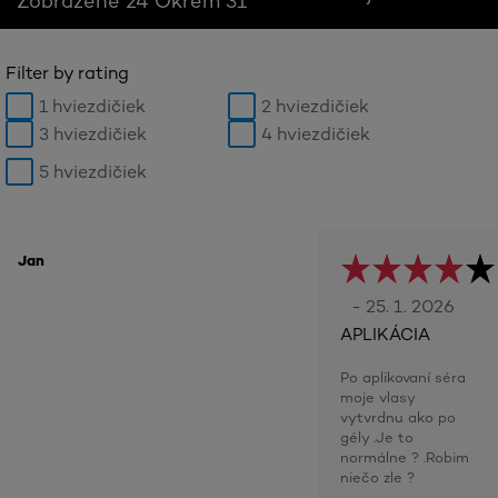
Zobrazené 24 Okrem 31
Filter by rating
1 hviezdičiek
2 hviezdičiek
3 hviezdičiek
4 hviezdičiek
5 hviezdičiek
Jan
- 25. 1. 2026
APLIKÁCIA
Po aplikovaní séra
moje vlasy
vytvrdnu ako po
gély .Je to
normálne ? .Robim
niečo zle ?