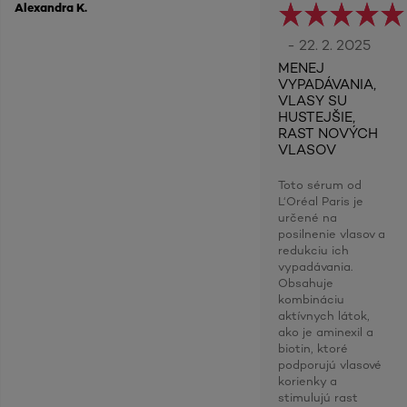
Alexandra K.
- 22. 2. 2025
MENEJ
VYPADÁVANIA,
VLASY SU
HUSTEJŠIE,
RAST NOVÝCH
VLASOV
Toto sérum od
L‘Oréal Paris je
určené na
posilnenie vlasov a
redukciu ich
vypadávania.
Obsahuje
kombináciu
aktívnych látok,
ako je aminexil a
biotin, ktoré
podporujú vlasové
korienky a
stimulujú rast