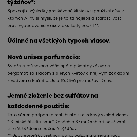
týždňov*:
Spoznajte výsledky preukázané klinicky u používateľov, z
ktorých 74 % si myslí, že je to tá najlepšia starostlivosť
proti vypadávaniu vlasov, akú kedy použili**.
Účinné na všetkých typoch vlasov.
Nová unisex parfumácia:
Svieža a rafinovaná vôňa spája pikantný zázvor a
bergamot so srdcom z bielych kvetov a hrejivým základom
z vetiveru a kašmíru. Je príťažlivá pre mužov i ženy.
Jemné zloženie bez sulfátov na
každodenné použitie:
Toto sérum podporuje rast, hustotu a zdravý vzhľad vlasov.
* Klinická štúdia na 40 ženách a 37 mužoch pri používaní
5-krát týždenne počas 6 týždňov.
** Spotrebiteľský test šampónu, balzamu a séra z radu