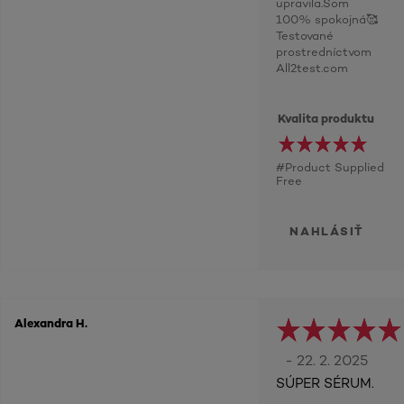
upravila.Som
100% spokojná🥰
Testované
prostredníctvom
All2test.com
Kvalita produktu
#Product Supplied
Free
NAHLÁSIŤ
Alexandra H.
- 22. 2. 2025
SÚPER SÉRUM.