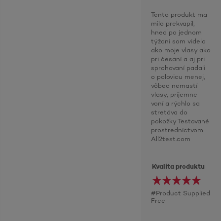
Tento produkt ma
milo prekvapil,
hneď po jednom
týždni som videla
ako moje vlasy ako
pri česaní a aj pri
sprchovaní padali
o polovicu menej,
vôbec nemastí
vlasy, príjemne
voní a rýchlo sa
stretáva do
pokožky Testované
prostredníctvom
All2test.com
Kvalita produktu
#Product Supplied
Free