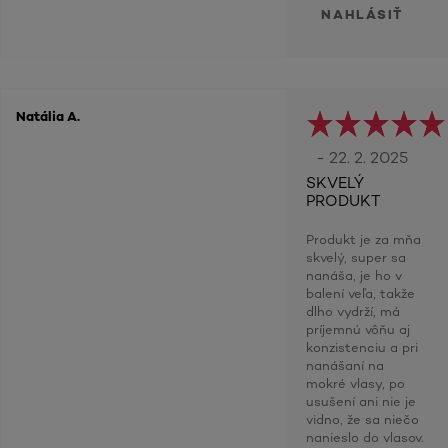
NAHLÁSIŤ
Natália A.
- 22. 2. 2025
SKVELÝ
PRODUKT
Produkt je za mňa
skvelý, super sa
nanáša, je ho v
balení veľa, takže
dlho vydrží, má
príjemnú vôňu aj
konzistenciu a pri
nanášaní na
mokré vlasy, po
usušení ani nie je
vidno, že sa niečo
nanieslo do vlasov.