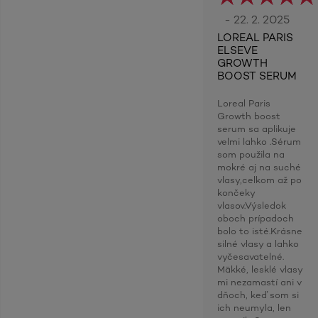
- 22. 2. 2025
LOREAL PARIS
ELSEVE
GROWTH
BOOST SERUM
Loreal Paris
Growth boost
serum sa aplikuje
velmi lahko .Sérum
som použila na
mokré aj na suché
vlasy,celkom až po
končeky
vlasov.Výsledok
oboch prípadoch
bolo to isté.Krásne
silné vlasy a lahko
vyčesavatelné.
Mäkké, lesklé vlasy
mi nezamastí ani v
dňoch, keď som si
ich neumyla, len