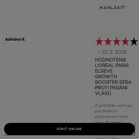
NAHLÁSIŤ
Adriána S.
- 22. 2. 2025
HODNOTENIE
L‘ORÉAL PARIS
ELSEVE
GROWTH
BOOSTER SÉRA
PROTI PADÁNÍ
VLASŮ
Z počiatku som po
používaní a
začlenenie tohto
séra do svojej
dennej rutiny
KÚPIŤ ONLINE
nebadala žiadne
účinky, vlasy