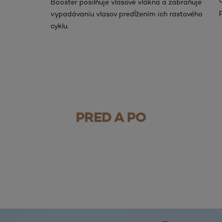
Booster posilňuje vlasové vlákna a zabraňuje
vypadávaniu vlasov predĺžením ich rastového
cyklu.
Pred
Po
PRED A PO