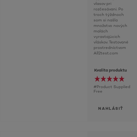
vlasov pri
rozčesávani. Po
troch týždnoch
som si našla
množstvo nových
malách
vyrastajúcich
vláskov. Testované
prostredníctvom
All2test.com
Kvalita produktu
#Product Supplied
Free
NAHLÁSIŤ