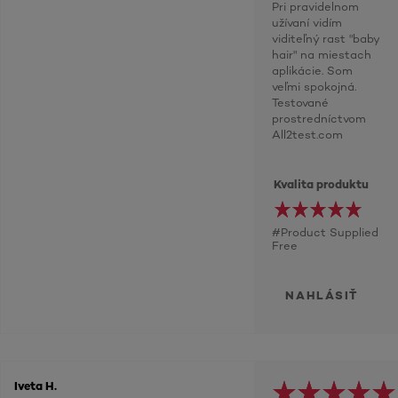
Pri pravidelnom
užívaní vidím
viditeľný rast "baby
hair" na miestach
aplikácie. Som
veľmi spokojná.
Testované
prostredníctvom
All2test.com
Kvalita produktu
#Product Supplied
Free
NAHLÁSIŤ
Iveta H.