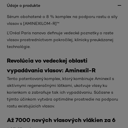
Údaje o produkte
Sérum obohatené o 8 % komplex na podporu rastu a sily
vlasov s [AMINEXILOM-R]™
L’Oréal Paris nanovo definuje vedecké poznatky o raste
vlasov prostredníctvom pokročilej, klinicky preukázanej
technológie.
Revolúcia vo vedeckej oblasti
vypadávania vlasov: Aminexil-R
Tento patentovaný komplex, ktorý kombinuje Aminexil s
aktívnymi regeneračnými látkami, ukotvuje vlasy ku
korienkom a zabraňuje tak ich vypadávaniu. Súčasne s
týmto účinkom vytvára optimálne prostredie na podporu
rastu existujúcich vlasov.
Až 7000 nových vlasových vlákien za 6