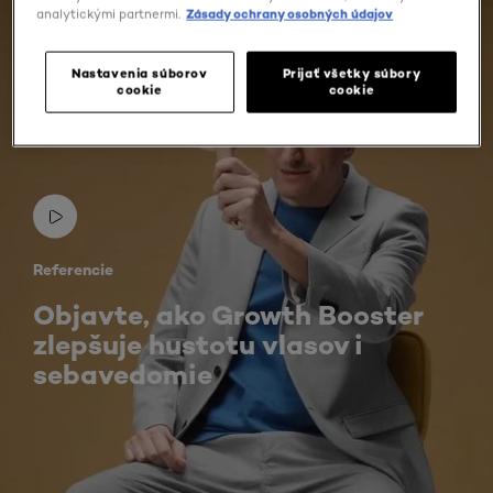
analytickými partnermi.
Zásady ochrany osobných údajov
Nastavenia súborov
Prijať všetky súbory
cookie
cookie
Referencie
Objavte, ako Growth Booster
zlepšuje hustotu vlasov i
sebavedomie