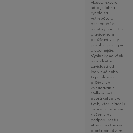
vlasov. Textúra
séra je ľahká,
rýchlo sa
vstrebáva a
nezanecháva
mastný pocit. Pri
pravidelnom
používaní vlasy
pôsobia pevnejšie
a odolnejšie.
Výsledky sa však
môžu líšiť v
závislosti od
individuálneho
typu vlasov a
príčiny ich
vypadávania.
Celkovo je to
dobrá voľba pre
tých, ktorí hľadajú
cenovo dostupné
riešenie na
podporu rastu
vlasov. Testované
prostredníctvom