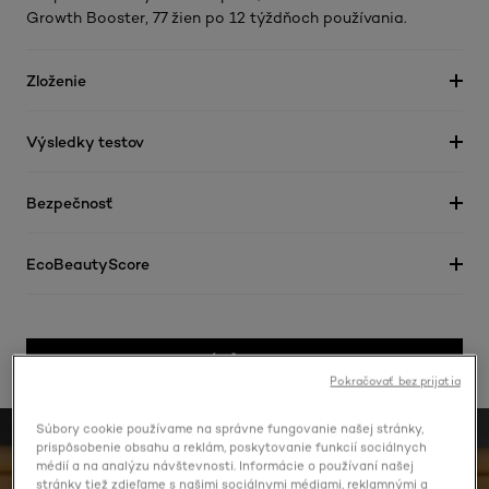
Growth Booster, 77 žien po 12 týždňoch používania.
Zloženie
Výsledky testov
Bezpečnosť
EcoBeautyScore
KÚPIŤ ONLINE
Pokračovať bez prijatia
Súbory cookie používame na správne fungovanie našej stránky,
prispôsobenie obsahu a reklám, poskytovanie funkcií sociálnych
médií a na analýzu návštevnosti. Informácie o používaní našej
stránky tiež zdieľame s našimi sociálnymi médiami, reklamnými a