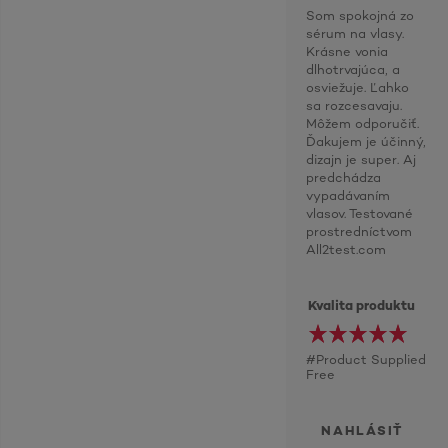
Som spokojná zo
sérum na vlasy.
Krásne vonia
dlhotrvajúca, a
osviežuje. Ľahko
sa rozcesavaju.
Môžem odporučiť.
Ďakujem je účinný,
dizajn je super. Aj
predchádza
vypadávaním
vlasov. Testované
prostredníctvom
All2test.com
Kvalita produktu
#Product Supplied
Free
NAHLÁSIŤ