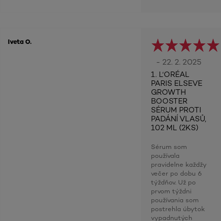
Iveta O.
- 22. 2. 2025
1. L‘ORÉAL
PARIS ELSEVE
GROWTH
BOOSTER
SÉRUM PROTI
PADÁNÍ VLASŮ,
102 ML (2KS)
Sérum som
používala
pravidelne každžy
večer po dobu 6
týždňov. Už po
prvom týždni
používania som
postrehla úbytok
vypadnutých