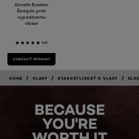
Growth Booster
Šampón proti
vypadávaniu
vlasov
5/5
ZOBRAZIŤ PRODUKT
/
/
/
HOME
VLASY
STAROSTLIVOSŤ O VLASY
ELS
BECAUSE
YOU'RE
WORTH IT