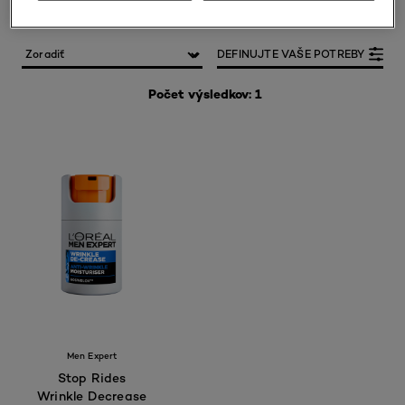
DEFINUJTE VAŠE POTREBY
Počet výsledkov: 1
Men Expert
Stop Rides
Wrinkle Decrease