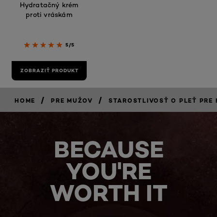
Hydratačný krém
proti vráskám
5/5
ZOBRAZIŤ PRODUKT
/
/
HOME
PRE MUŽOV
STAROSTLIVOSŤ O PLEŤ PRE
BECAUSE
YOU'RE
WORTH IT