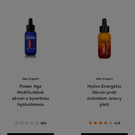
Men Expert
Men Expert
Power Age
Hydra Energetic
Multifunkčné
Sérum proti
sérum s kyselinou
známkam únavy
hyalurónovou
pleti
0/5
4/5