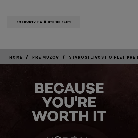
PRODUKTY NA ČISTENIE PLETI
/
/
HOME
PRE MUŽOV
STAROSTLIVOSŤ O PLEŤ PRE
BECAUSE
YOU'RE
WORTH IT