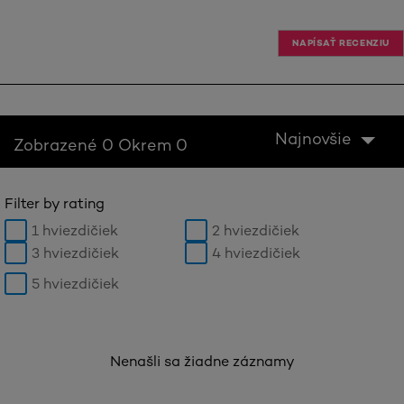
NAPÍSAŤ RECENZIU
Najnovšie
Zobrazené 0 Okrem 0
Filter by rating
1 hviezdičiek
2 hviezdičiek
3 hviezdičiek
4 hviezdičiek
5 hviezdičiek
Nenašli sa žiadne záznamy