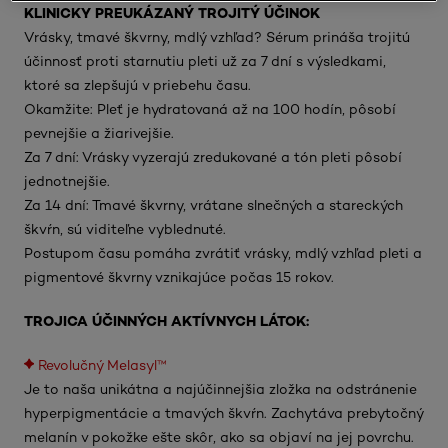
KLINICKY PREUKÁZANÝ TROJITÝ ÚČINOK
Vrásky, tmavé škvrny, mdlý vzhľad? Sérum prináša trojitú
účinnosť proti starnutiu pleti už za 7 dní s výsledkami,
ktoré sa zlepšujú v priebehu času.
Okamžite: Pleť je hydratovaná až na 100 hodín, pôsobí
pevnejšie a žiarivejšie.
Za 7 dní: Vrásky vyzerajú zredukované a tón pleti pôsobí
jednotnejšie.
Za 14 dní: Tmavé škvrny, vrátane slnečných a stareckých
škvŕn, sú viditeľne vyblednuté.
Postupom času pomáha zvrátiť vrásky, mdlý vzhľad pleti a
pigmentové škvrny vznikajúce počas 15 rokov.
TROJICA ÚČINNÝCH AKTÍVNYCH LÁTOK:
Revolučný Melasyl™
Je to naša unikátna a najúčinnejšia zložka na odstránenie
hyperpigmentácie a tmavých škvŕn. Zachytáva prebytočný
melanín v pokožke ešte skôr, ako sa objaví na jej povrchu.