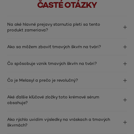
ČASTÉ OTÁZKY
Na aké hlavné prejavy starnutia pleti sa tento
produkt zameriava?
Ako sa môžem zbaviť tmavých škvŕn na tvári?
Čo spôsobuje vznik tmavých škvŕn na tvári?
Čo je Melasyl a prečo je revolučný?
Aké ďalšie kľúčové zložky toto krémové sérum
obsahuje?
Ako rýchlo uvidím výsledky na vráskach a tmavých
škvrnách?