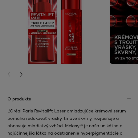
PREVIOUS CARD
NEXT CARD
O produkte
L'Oréal Paris Revitalift Laser omladzujúce krémové sérum
pomáha redukovať vrásky, tmavé škvrny, rozjasňuje a
obnovuje mladistvý vzhľad. Melasyl® je naša unikátna a
najúčinnejšia látka na odstránenie hyperpigmentácie a