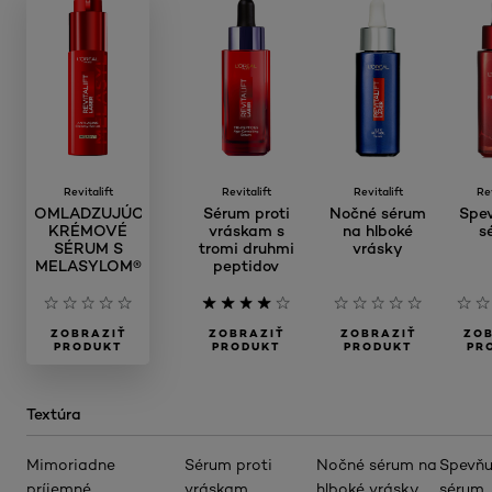
Revitalift
Revitalift
Revitalift
Rev
OMLADZUJÚCE
Sérum proti
Nočné sérum
Spe
KRÉMOVÉ
vráskam s
na hlboké
s
SÉRUM S
tromi druhmi
vrásky
MELASYLOM®
peptidov
ZOBRAZIŤ
ZOBRAZIŤ
ZOBRAZIŤ
ZOB
PRODUKT
PRODUKT
PRODUKT
PR
Textúra
Mimoriadne
Sérum proti
Nočné sérum na
Spevňu
príjemné
vráskam
hlboké vrásky
sérum