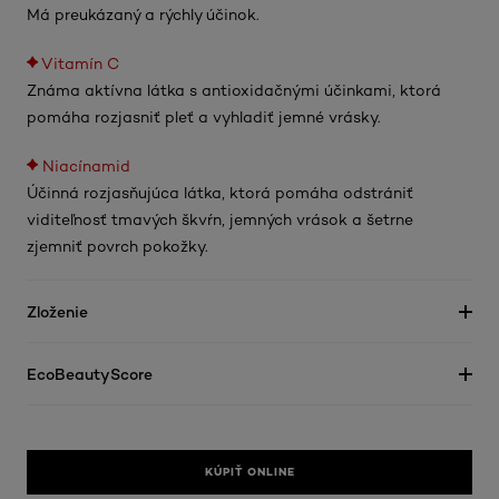
Má preukázaný a rýchly účinok.
Vitamín C
Známa aktívna látka s antioxidačnými účinkami, ktorá
pomáha rozjasniť pleť a vyhladiť jemné vrásky.
Niacínamid
Účinná rozjasňujúca látka, ktorá pomáha odstrániť
viditeľnosť tmavých škvŕn, jemných vrások a šetrne
zjemniť povrch pokožky.
Zloženie
EcoBeautyScore
KÚPIŤ ONLINE