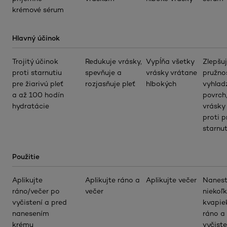
krémové sérum
Hlavný účinok
Trojitý účinok
Redukuje vrásky,
Vypĺňa všetky
Zlepšu
proti starnutiu
spevňuje a
vrásky vrátane
pružnos
pre žiarivú pleť
rozjasňuje pleť
hlbokých
vyhladz
a až 100 hodín
povrch
hydratácie
vrásky
proti 
starnu
Použitie
Aplikujte
Aplikujte ráno a
Aplikujte večer
Nanes
ráno/večer po
večer
niekoľ
vyčistení a pred
kvapie
nanesením
ráno a
krému
vyčiste