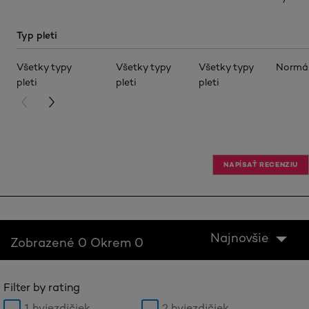
Typ pleti
Všetky typy
Všetky typy
Všetky typy
Normá
pleti
pleti
pleti
PREVIOUS CARD
NEXT CARD
NAPÍSAŤ RECENZIU
Najnovšie
Zobrazené 0 Okrem 0
Filter by rating
1 hviezdičiek
2 hviezdičiek