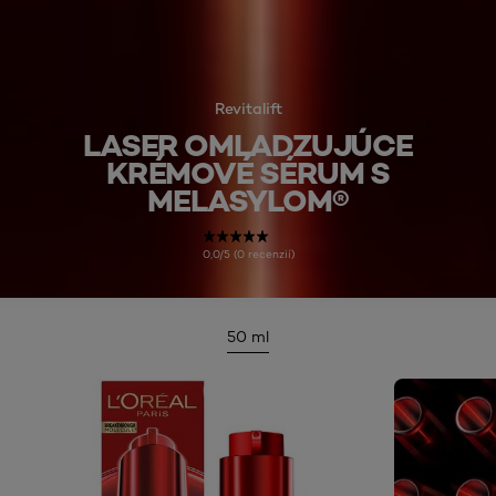
Revitalift
LASER OMLADZUJÚCE
KRÉMOVÉ SÉRUM S
MELASYLOM®
0,0/5 (0 recenzií)
50 ml