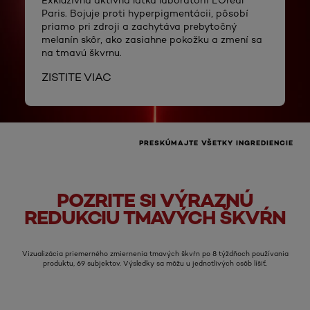
Exkluzívna aktívna látka laboratórií L’Oréal
Paris. Bojuje proti hyperpigmentácii, pôsobí
priamo pri zdroji a zachytáva prebytočný
melanín skôr, ako zasiahne pokožku a zmení sa
na tmavú škvrnu.
ZISTITE VIAC
PRESKÚMAJTE VŠETKY INGREDIENCIE
POZRITE SI VÝRAZNÚ
Pred
Po
REDUKCIU TMAVÝCH ŠKVŔN
Vizualizácia priemerného zmiernenia tmavých škvŕn po 8 týždňoch používania
produktu, 69 subjektov. Výsledky sa môžu u jednotlivých osôb líšiť.