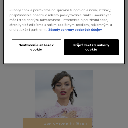
OBJAVTE JEDNO Z NAŠICH
Súbory cookie používame na správne fungovanie našej stránky,
prispôsobenie obsahu a reklám, poskytovanie funkcií sociálnych
IKONICKÝCH LÍČENÍ
médií a na analýzu návštevnosti. Informácie o používaní našej
stránky tiež zdieľame s našimi sociálnymi médiami, reklamnými a
VYTVORENÝCH PRE PARIS
analytickými partnermi.
Zásady ochrany osobných údajov
FASHION WEEK 2021
Nastavenia súborov
Prijať všetky súbory
cookie
cookie
ZISTITE, KTORÉ PRODUKTY NA SVOJE LÍČENIE
ZVOLILA LUMA GROTHE
Skip the slider: PFW Luma Grothe
AKO VYTVORIŤ LÍČENIE