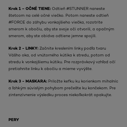
Krok 1 – OČNÉ TIENE:
Odtieň #STUNNER naneste
štetcom na celé očné viečko. Potom naneste odtieň
#FORCE do záhybu vonkajšieho viečka, rozotrite
smerom k obočiu, aby ste svoje oči otvorili, a opačným
smerom, aby ste obidva odtiene jemne spojili.
Krok 2 - LINKY:
Začnite kreslením linky podľa tvaru
Vášho oka, od vnútorného kútika k stredu, potom od
stredu k vonkajšiemu kútiku. Pre rozprávkový vzhľad očí
pretiahnite linku k obočiu a mierne vyvýšte.
Krok 3 - MASKARA:
Priložte kefku ku korienkom mihalníc
a ľahkým súvislým pohybom prečešte ku končekom. Pre
zintenzívnenie výsledku proces niekoľkokrát opakujte.
PERY