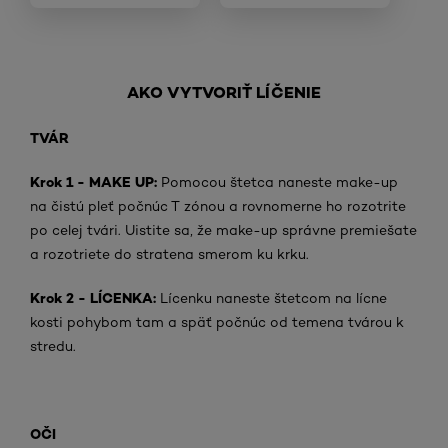
AKO VYTVORIŤ LÍČENIE
TVÁR
Krok 1 - MAKE UP:
Pomocou štetca naneste make-up
na čistú pleť počnúc T zónou a rovnomerne ho rozotrite
po celej tvári. Uistite sa, že make-up správne premiešate
a rozotriete do stratena smerom ku krku.
Krok 2 - LÍCENKA:
Lícenku naneste štetcom na lícne
kosti pohybom tam a späť počnúc od temena tvárou k
stredu.
OČI