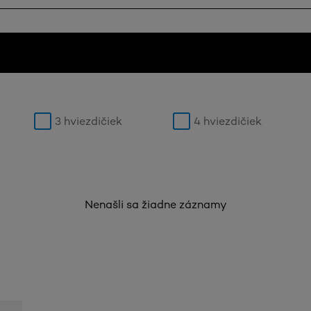
3 hviezdičiek
4 hviezdičiek
Nenašli sa žiadne záznamy