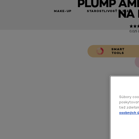
PLUMP AMB
NA 
MAKE-UP
STAROSTLIVOSŤ O PLEŤ
0,0/5 
SMART
TOOLS
Súbory coo
poskytovani
tiež zdieľa
osobných ú