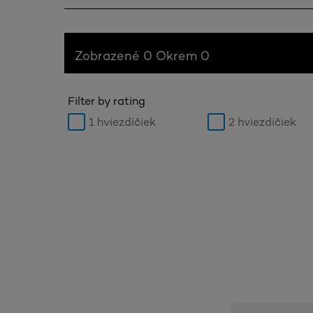
Zobrazené 0 Okrem 0
Filter by rating
1 hviezdičiek
2 hviezdičiek