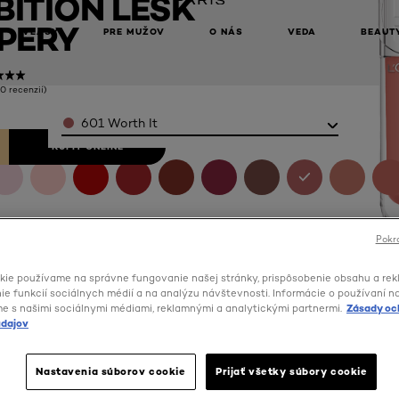
ITION LESK
PERY
VLASY
PRE MUŽOV
O NÁS
VEDA
BEAUT
(0 recenzií)
Color
601 Worth It
KÚPIŤ ONLINE
Pokra
kie používame na správne fungovanie našej stránky, prispôsobenie obsahu a rek
e funkcií sociálnych médií a na analýzu návštevnosti. Informácie o používaní n
me s našimi sociálnymi médiami, reklamnými a analytickými partnermi.
Zásady oc
dajov
Nastavenia súborov cookie
Prijať všetky súbory cookie