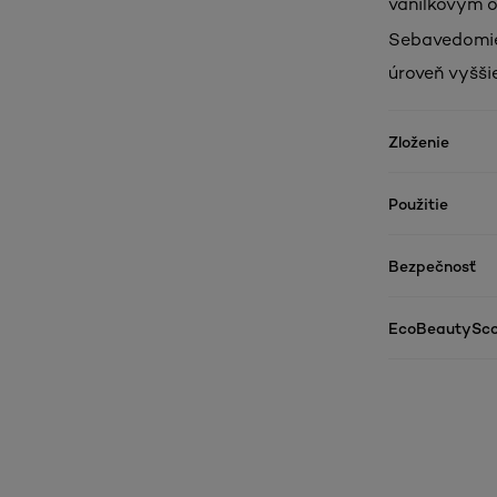
vanilkovým o
Sebavedomie 
úroveň vyššie
Zloženie
Použitie
Bezpečnosť
EcoBeautySco