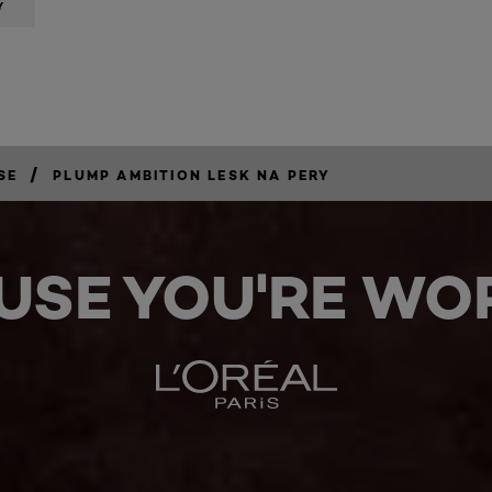
Y
/
SE
PLUMP AMBITION LESK NA PERY
USE YOU'RE WOR