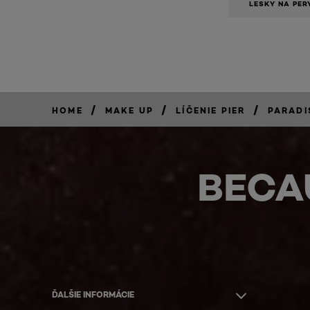
LESKY NA PER
/
/
/
HOME
MAKE UP
LÍČENIE PIER
PARADI
BECA
ĎALŠIE INFORMÁCIE