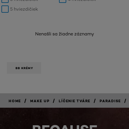
5 hviezdičiek
Nenašli sa žiadne záznamy
BB KRÉMY
/
/
/
/
HOME
MAKE UP
LÍČENIE TVÁRE
PARADISE