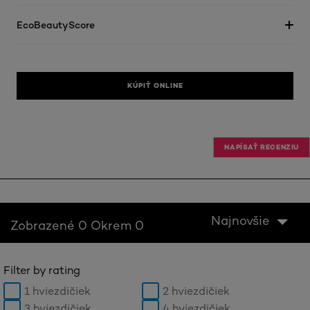
EcoBeautyScore
KÚPIŤ ONLINE
NAPÍSAŤ RECENZIU
Najnovšie
Zobrazené 0 Okrem 0
Filter by rating
1 hviezdičiek
2 hviezdičiek
3 hviezdičiek
4 hviezdičiek