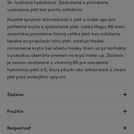
24-hodinová hydratácia. Zjednotená a prirodzene
vyzerajúca pleť bez pocitu zaťaženia.
Kúzelné spojenie starostlivosti o pleť a make-upu pre
perfektné krytie a zjednotenie pleti. Ľahký Magic BB krém
zanecháva prirodzene žiarivý vzhľad pleti bez zaťaženia.
Ideálne sa prispôsobí tónu pleti, zaisťuje hladké,
rovnomerné krytie bez efektu masky. Krém sa pri kontakte
s pokožkou okamžite premení na krycí make-up. Zloženie
je naviac obohatené o vitamíny B5 pre celodennú
hydratáciu pleti a E, ktorý pôsobí ako antioxidant a chrání
pleť pred vonkajšími vplyvmi.
Zloženie
Použitie
Bezpečnosť