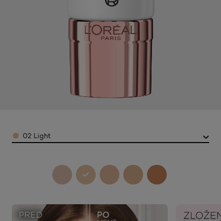
Color
02 Light