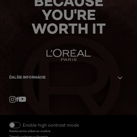
BECAUSE
YOU'RE
WORTH IT
ĎALŠIE INFORMÁCIE
Facebook
YouTube
Instagram
Enable high contrast mode
Nastavenia súborov cookie
Zásady ochrany súkromia