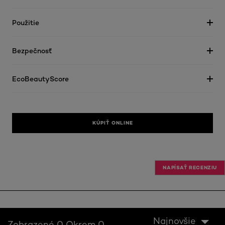
Použitie
Bezpečnosť
EcoBeautyScore
KÚPIŤ ONLINE
NAPÍSAŤ RECENZIU
Najnovšie
Zobrazené 0 Okrem 0