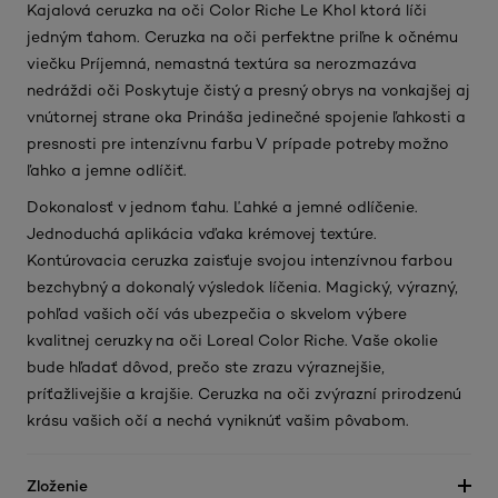
Kajalová ceruzka na oči Color Riche Le Khol ktorá líči
jedným ťahom. Ceruzka na oči perfektne priľne k očnému
viečku Príjemná, nemastná textúra sa nerozmazáva
nedráždi oči Poskytuje čistý a presný obrys na vonkajšej aj
vnútornej strane oka Prináša jedinečné spojenie ľahkosti a
presnosti pre intenzívnu farbu V prípade potreby možno
ľahko a jemne odlíčiť.
Dokonalosť v jednom ťahu. Ľahké a jemné odlíčenie.
Jednoduchá aplikácia vďaka krémovej textúre.
Kontúrovacia ceruzka zaisťuje svojou intenzívnou farbou
bezchybný a dokonalý výsledok líčenia. Magický, výrazný,
pohľad vašich očí vás ubezpečia o skvelom výbere
kvalitnej ceruzky na oči Loreal Color Riche. Vaše okolie
bude hľadať dôvod, prečo ste zrazu výraznejšie,
príťažlivejšie a krajšie. Ceruzka na oči zvýrazní prirodzenú
krásu vašich očí a nechá vyniknúť vašim pôvabom.
Zloženie