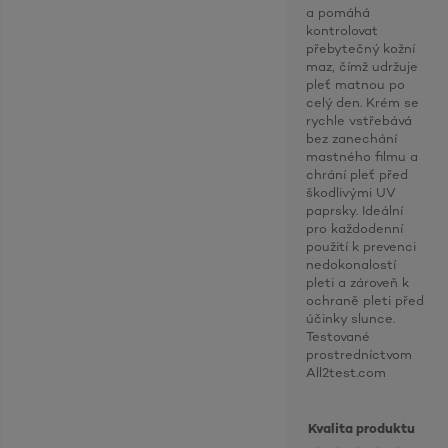
a pomáhá
kontrolovat
přebytečný kožní
maz, čímž udržuje
pleť matnou po
celý den. Krém se
rychle vstřebává
bez zanechání
mastného filmu a
chrání pleť před
škodlivými UV
paprsky. Ideální
pro každodenní
použití k prevenci
nedokonalostí
pleti a zároveň k
ochraně pleti před
účinky slunce.
Testované
prostredníctvom
All2test.com
Kvalita produktu