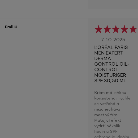
Emil H.
- 7. 10. 2025
L'ORÉAL PARIS
MEN EXPERT
DERMA
CONTROL OIL-
CONTROL
MOISTURISER
SPF 30, 50 ML
Krém má lehkou
konzistenci, rychle
se vstřebá a
nezanechává
mastný film.
Matující efekt
vydrží několik
hodin a SPF
ochrana je ideální