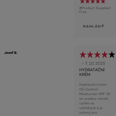
#Product Supplied
Free
NAHLÁSIŤ
Josef B.
- 7. 10. 2025
HYDRATAČNÍ
KRÉM
Hydratační krém
Oil-Control
Moisturiser SPF 30
se snadno nanáší,
rychle se
vstřebává a je
určený pro