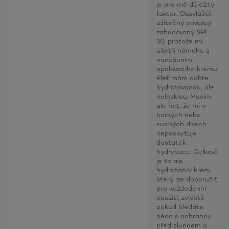
je pro mě důležitý
faktor. Obzvláště
užitečný považuji
zabudovaný SPF
30, protože mi
ušetří námahu s
nanášením
opalovacího krému.
Pleť mám dobře
hydratovanou, ale
nelesklou. Musím
ale říct, že mi v
horkých nebo
suchých dnech
neposkytuje
dostatek
hydratace. Celkově
je to ale
hydratační krém,
který lze doporučit
pro každodenní
použití, zvláště
pokud hledáte
něco s ochranou
před sluncem a