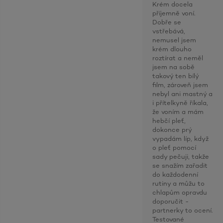
Krém docela
příjemně voní.
Dobře se
vstřebává,
nemusel jsem
krém dlouho
roztírat a neměl
jsem na sobě
takový ten bílý
film, zároveň jsem
nebyl ani mastný a
i přítelkyně říkala,
že voním a mám
hebčí pleť,
dokonce prý
vypadám líp, když
o pleť pomocí
sady pečuji, takže
se snažím zařadit
do každodenní
rutiny a můžu to
chlapům opravdu
doporučit -
partnerky to ocení.
Testované