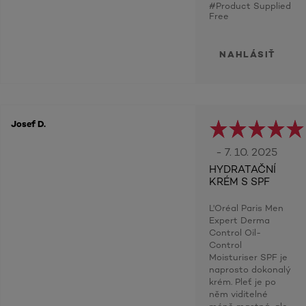
#Product Supplied
Free
NAHLÁSIŤ
Josef D.
- 7. 10. 2025
HYDRATAČNÍ
KRÉM S SPF
L'Oréal Paris Men
Expert Derma
Control Oil-
Control
Moisturiser SPF je
naprosto dokonalý
krém. Pleť je po
něm viditelné