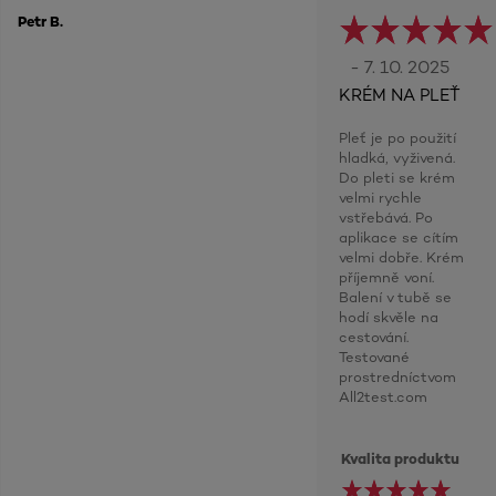
Petr B.
- 7. 10. 2025
KRÉM NA PLEŤ
Pleť je po použití
hladká, vyživená.
Do pleti se krém
velmi rychle
vstřebává. Po
aplikace se cítím
velmi dobře. Krém
příjemně voní.
Balení v tubě se
hodí skvěle na
cestování.
Testované
prostredníctvom
All2test.com
Kvalita produktu