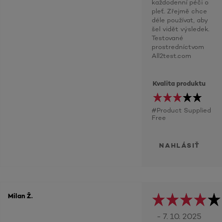
každodenní péči o
pleť. Zřejmě chce
déle používat, aby
šel vidět výsledek.
Testované
prostredníctvom
All2test.com
Kvalita produktu
#Product Supplied
Free
NAHLÁSIŤ
Milan Ž.
- 7. 10. 2025