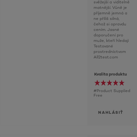
svěžejší a viditelně
matnější. Vůně je
příjemně jemná a
ne příliš silná,
čehož si opravdu
cením. Jasné
doporučení pro
muže, kteří hledají
Testované
prostredníctvom
All2test.com
Kvalita produktu
#Product Supplied
Free
NAHLÁSIŤ