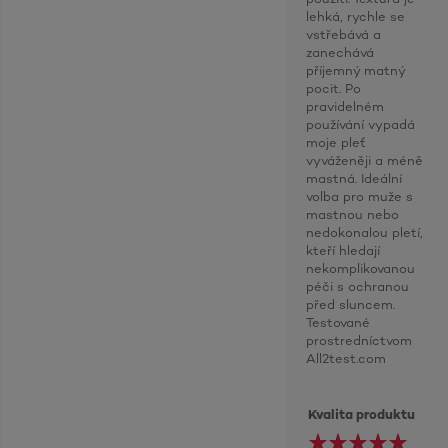
lehká, rychle se
vstřebává a
zanechává
příjemný matný
pocit. Po
pravidelném
používání vypadá
moje pleť
vyváženěji a méně
mastná. Ideální
volba pro muže s
mastnou nebo
nedokonalou pletí,
kteří hledají
nekomplikovanou
péči s ochranou
před sluncem.
Testované
prostredníctvom
All2test.com
Kvalita produktu