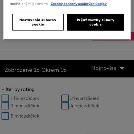
analytickými partnermi.
Zásady ochrany osobných údajov
KÚPIŤ ONLINE
Nastavenia súborov
Prijať všetky súbory
cookie
cookie
NAPÍSAŤ RECENZIU
Najnovšie
Zobrazené 15 Okrem 15
Filter by rating
1 hviezdičiek
2 hviezdičiek
3 hviezdičiek
4 hviezdičiek
5 hviezdičiek