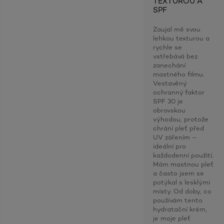
TEXTUROU A
SPF
Zaujal mě svou
lehkou texturou a
rychle se
vstřebává bez
zanechání
mastného filmu.
Vestavěný
ochranný faktor
SPF 30 je
obrovskou
výhodou, protože
chrání pleť před
UV zářením –
ideální pro
každodenní použití.
Mám mastnou pleť
a často jsem se
potýkal s lesklými
místy. Od doby, co
používám tento
hydratační krém,
je moje pleť