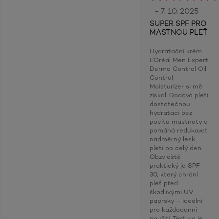
- 7. 10. 2025
SUPER SPF PRO
MASTNOU PLEŤ
Hydratační krém
L'Oréal Men Expert
Derma Control Oil
Control
Moisturizer si mě
získal. Dodává pleti
dostatečnou
hydrataci bez
pocitu mastnoty a
pomáhá redukovat
nadměrný lesk
pleti po celý den.
Obzvláště
praktický je SPF
30, který chrání
pleť před
škodlivými UV
paprsky – ideální
pro každodenní
použití. Textura je