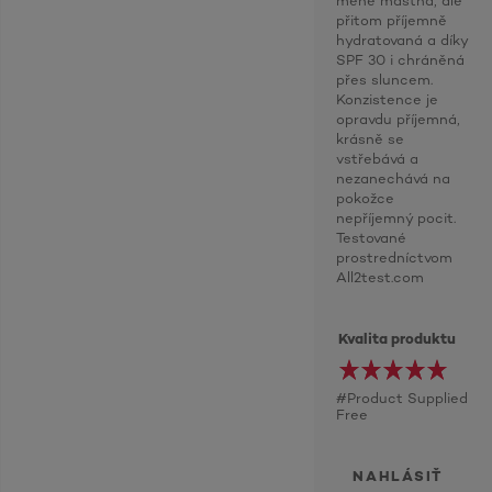
méně mastná, ale
přitom příjemně
hydratovaná a díky
SPF 30 i chráněná
přes sluncem.
Konzistence je
opravdu příjemná,
krásně se
vstřebává a
nezanechává na
pokožce
nepříjemný pocit.
Testované
prostredníctvom
All2test.com
Kvalita produktu
#Product Supplied
Free
NAHLÁSIŤ