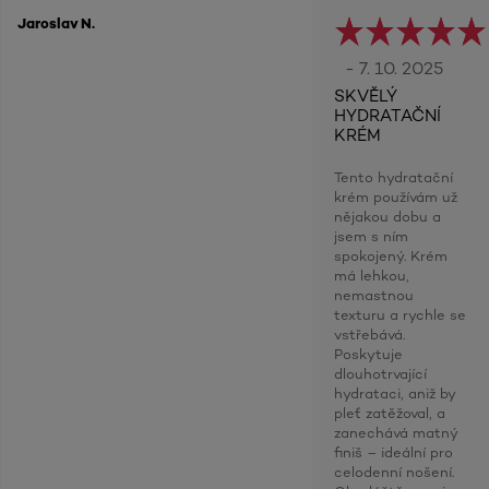
Jaroslav N.
- 7. 10. 2025
SKVĚLÝ
HYDRATAČNÍ
KRÉM
Tento hydratační
krém používám už
nějakou dobu a
jsem s ním
spokojený. Krém
má lehkou,
nemastnou
texturu a rychle se
vstřebává.
Poskytuje
dlouhotrvající
hydrataci, aniž by
pleť zatěžoval, a
zanechává matný
finiš – ideální pro
celodenní nošení.