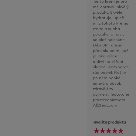
Tento krém je pro
mě opravdu skvělý
produkt. Skvěle
hydratuje, úplně
mi z tohoto krému
zmizela suchá
pokožka, a navíc
se pleť neleskne.
Díky SPF chrání
před sluncem, což
já jako velice
citlivý na záření
slunce, jsem velice
rád ocenil. Pleť je
po něm hebká,
jemná a působí
zdravějším
dojmem. Testované
prostredníctvom
All2test.com
Kvalita produktu