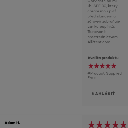
Obzvláště se mi
líbí SPF 30, který
chrání mou pleť
před sluncem a
zároveň zabraňuje
vzniku pupínků.
Testované
prostredníctvom
All2test.com
Kvalita produktu
#Product Supplied
Free
NAHLÁSIŤ
Adam H.