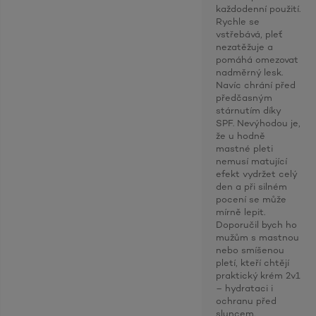
každodenní použití.
Rychle se
vstřebává, pleť
nezatěžuje a
pomáhá omezovat
nadměrný lesk.
Navíc chrání před
předčasným
stárnutím díky
SPF. Nevýhodou je,
že u hodně
mastné pleti
nemusí matující
efekt vydržet celý
den a při silném
pocení se může
mírně lepit.
Doporučil bych ho
mužům s mastnou
nebo smíšenou
pletí, kteří chtějí
praktický krém 2v1
– hydrataci i
ochranu před
sluncem.