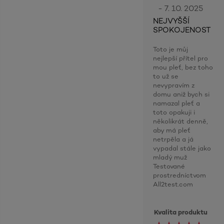
- 7. 10. 2025
NEJVYŠŠÍ
SPOKOJENOST
Toto je můj
nejlepší přítel pro
mou pleť, bez toho
to už se
nevypravím z
domu aniž bych si
namazal pleť a
toto opakuji i
několikrát denně,
aby má pleť
netrpěla a já
vypadal stále jako
mladý muž
Testované
prostredníctvom
All2test.com
Kvalita produktu