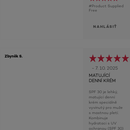
#Product Supplied
Free
NAHLÁSIŤ
Zbyněk S.
- 7. 10. 2025
MATUJÍCÍ
DENNÍ KRÉM
SPF 30 je lehký,
matující denní
krém speciálně
vyvinutý pro muže
s mastnou pletí.
Kombinuje
hydrataci s UV
ochranou (SPF 30)