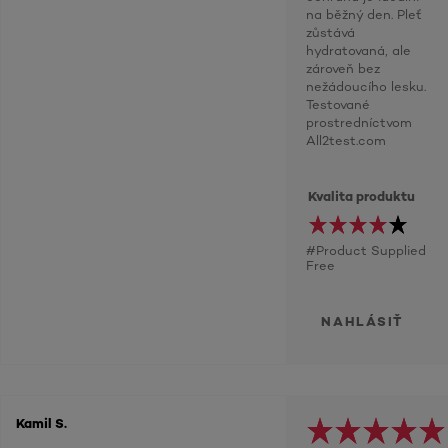
na běžný den. Pleť
zůstává
hydratovaná, ale
zároveň bez
nežádoucího lesku.
Testované
prostredníctvom
All2test.com
Kvalita produktu
#Product Supplied
Free
NAHLÁSIŤ
Kamil S.