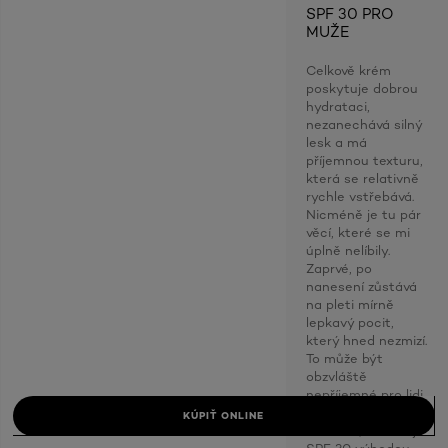
SPF 30 PRO
MUŽE
Celkově krém
poskytuje dobrou
hydrataci,
nezanechává silný
lesk a má
příjemnou texturu,
která se relativně
rychle vstřebává.
Nicméně je tu pár
věcí, které se mi
úplně nelíbily.
Zaprvé, po
nanesení zůstává
na pleti mírně
lepkavý pocit,
který hned nezmizí.
To může být
obzvláště
nepříjemné pro lidi
s mastnou pletí.
KÚPIŤ ONLINE
Zadruhé, ačkoliv je