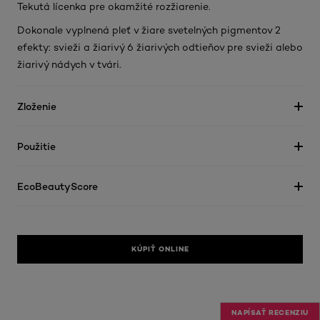
Tekutá lícenka pre okamžité rozžiarenie.
Dokonale vyplnená pleť v žiare svetelných pigmentov 2
efekty: svieži a žiarivý 6 žiarivých odtieňov pre svieži alebo
žiarivý nádych v tvári.
Zloženie
Použitie
EcoBeautyScore
KÚPIŤ ONLINE
NAPÍSAŤ RECENZIU