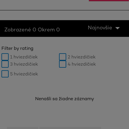
Najnovšie
Zobrazené 0 Okrem 0
Filter by rating
1 hviezdičiek
2 hviezdičiek
3 hviezdičiek
4 hviezdičiek
5 hviezdičiek
Nenašli sa žiadne záznamy