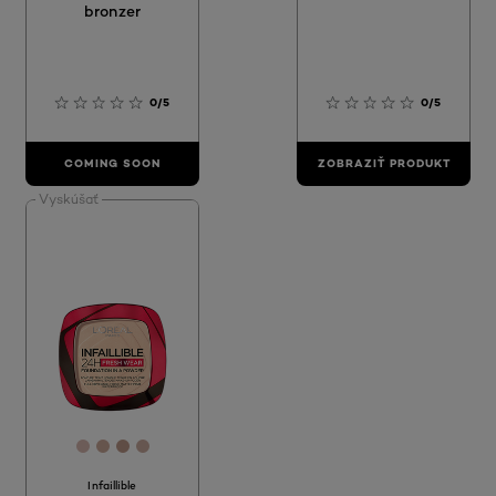
bronzer
0/5
0/5
COMING SOON
ZOBRAZIŤ PRODUKT
Vyskúšať
[Color]: #D9B9B1
[Color]: #CEAB9B
[Color]: #C09B8B
[Color]: #CDADA1
Infaillible