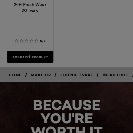
24H Fresh Wear
20 Ivory
0/5
ZOBRAZIŤ PRODUKT
/
/
/
HOME
MAKE UP
LÍČENIE TVÁRE
INFAILLIBLE
BECAUSE
YOU'RE
WORTH IT