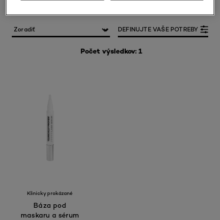
DEFINUJTE VAŠE POTREBY
Počet výsledkov: 1
Klinicky prokázané
Báza pod
maskaru a sérum