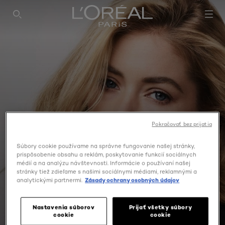
SEARCH THIS SITE
Pokračovať bez prijatia
Súbory cookie používame na správne fungovanie našej stránky,
prispôsobenie obsahu a reklám, poskytovanie funkcií sociálnych
médií a na analýzu návštevnosti. Informácie o používaní našej
stránky tiež zdieľame s našimi sociálnymi médiami, reklamnými a
analytickými partnermi.
Zásady ochrany osobných údajov
KLINICKY PROKÁZANÉ
Nastavenia súborov
Prijať všetky súbory
cookie
cookie