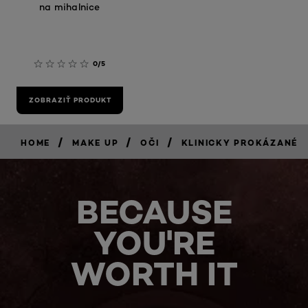
na mihalnice
0/5
ZOBRAZIŤ PRODUKT
/
/
/
HOME
MAKE UP
OČI
KLINICKY PROKÁZANÉ
BECAUSE
YOU'RE
WORTH IT