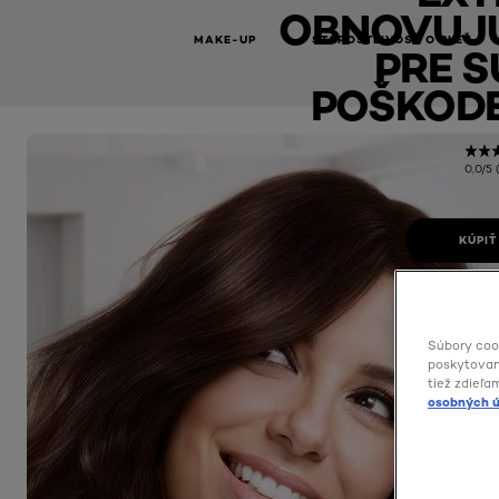
OBNOVUJÚ
MAKE-UP
STAROSTLIVOSŤ O PLEŤ
PRE S
POŠKODE
0,0/5 
KÚPIŤ
Súbory coo
poskytovani
tiež zdieľa
osobných ú