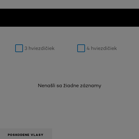
3 hviezdičiek
4 hviezdičiek
Nenašli sa žiadne záznamy
POSKODENE VLASY