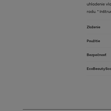
uhladenie vl
radu. * Inšt
Zloženie
Použitie
Bezpečnosť
EcoBeautySco