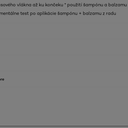
asového vlákna až ku končeku * použití šampónu a balzamu
rumentálne test po aplikácie šampónu + balzamu z radu
re