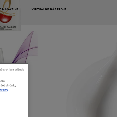
Y MAGAZINE
VIRTUÁLNE NÁSTROJE
čovať bez prijatia
lám,
ašej stránky
hrany