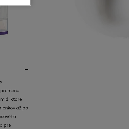
ky
e premenu
mid, ktoré
rienkov až po
asového
a pre