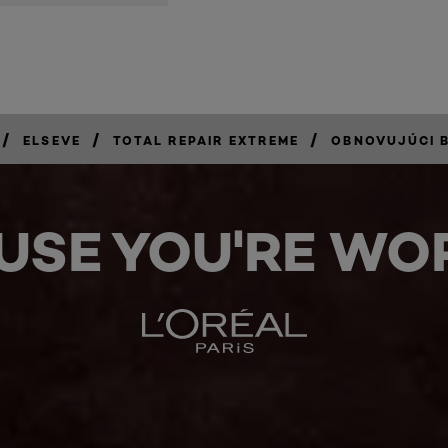
/
/
/
ELSEVE
TOTAL REPAIR EXTREME
OBNOVUJÚCI 
USE YOU'RE WOR