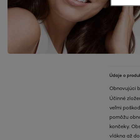
Údaje o produ
Obnovujúci b
Účinné zlože
veľmi poškod
pomôžu obnov
končeky. Obs
vlákna až do