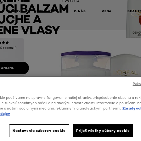
CI BALZAM
VLASY
PRE MUŽOV
O NÁS
VEDA
BEAUT
UCHÉ A
NÉ VLASY
(0 recenzií)
 ONLINE
Pokra
kie používame na správne fungovanie našej stránky, prispôsobenie obsahu a rek
e funkcií sociálnych médií a na analýzu návštevnosti. Informácie o používaní n
me s našimi sociálnymi médiami, reklamnými a analytickými partnermi.
Zásady oc
dajov
Nastavenia súborov cookie
Prijať všetky súbory cookie