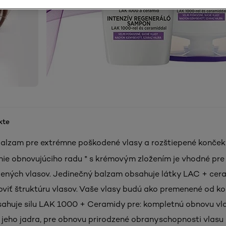
kte
alzam pre extrémne poškodené vlasy a rozštiepené konče
nie obnovujúciho radu * s krémovým zložením je vhodné pr
ených vlasov. Jedinečný balzam obsahuje látky LAC + cera
iť štruktúru vlasov. Vaše vlasy budú ako premenené od ko
ahuje silu LAK 1000 + Ceramidy pre: kompletnú obnovu vl
 jeho jadra, pre obnovu prirodzené obranyschopnosti vlasu 