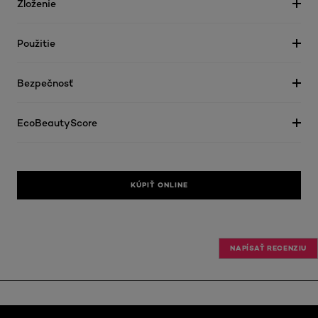
Zloženie
Použitie
Bezpečnosť
EcoBeautyScore
KÚPIŤ ONLINE
NAPÍSAŤ RECENZIU