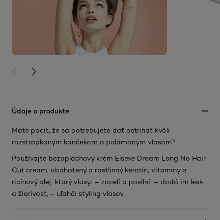
PREVIOUS CARD
NEXT CARD
Údaje o produkte
Máte pocit, že sa potrebujete dať ostrihať kvôli
rozstrapkaným končekom a polámaným vlasom?
Používajte bezoplachový krém Elseve Dream Long No Hair
Cut cream, obohatený o rastlinný keratín, vitamíny a
ricínový olej, ktorý vlasy: – zacelí a posilní, – dodá im lesk
a žiarivosť, – uľahčí styling vlasov.