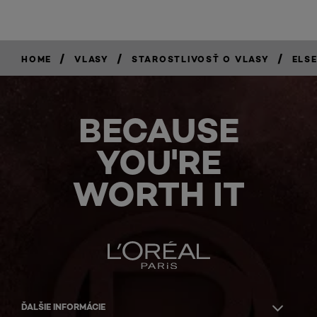
/
/
/
HOME
VLASY
STAROSTLIVOSŤ O VLASY
ELS
BECAUSE
YOU'RE
WORTH IT
ĎALŠIE INFORMÁCIE