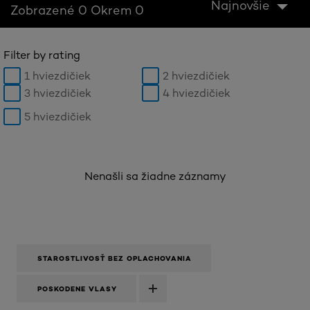
Najnovšie
Zobrazené 0 Okrem 0
Filter by rating
1 hviezdičiek
2 hviezdičiek
3 hviezdičiek
4 hviezdičiek
5 hviezdičiek
Nenašli sa žiadne záznamy
STAROSTLIVOSŤ BEZ OPLACHOVANIA
POSKODENE VLASY