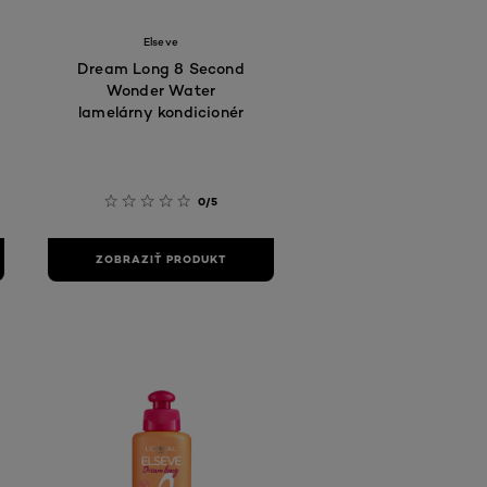
Elseve
Dream Long 8 Second
Wonder Water
lamelárny kondicionér
0/5
ZOBRAZIŤ PRODUKT