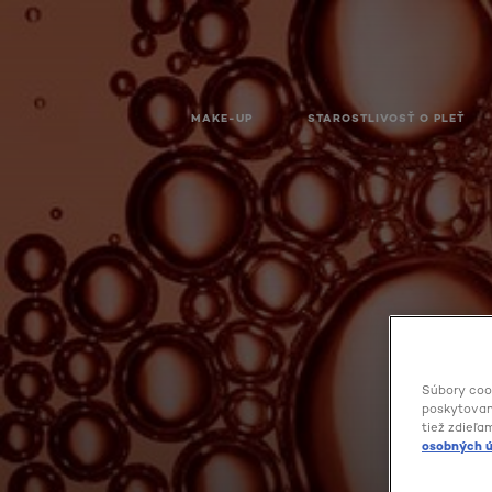
MAKE-UP
STAROSTLIVOSŤ O PLEŤ
Súbory coo
poskytovani
tiež zdieľa
osobných ú