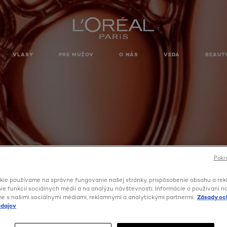
VLASY
PRE MUŽOV
O NÁS
VEDA
BEAUT
Pokra
kie používame na správne fungovanie našej stránky, prispôsobenie obsahu a rek
e funkcií sociálnych médií a na analýzu návštevnosti. Informácie o používaní n
ELSEVE DREAM LONG
me s našimi sociálnymi médiami, reklamnými a analytickými partnermi.
Zásady oc
dajov