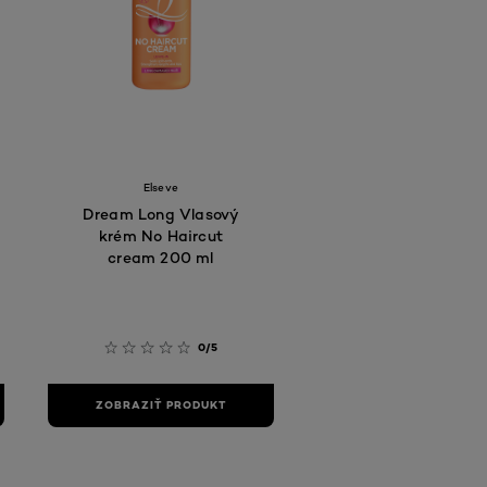
Elseve
Dream Long Vlasový
krém No Haircut
cream 200 ml
0/5
ZOBRAZIŤ PRODUKT