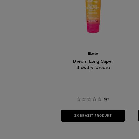
Elseve
Dream Long Super
Blowdry Cream
0/5
ZOBRAZIŤ PRODUKT