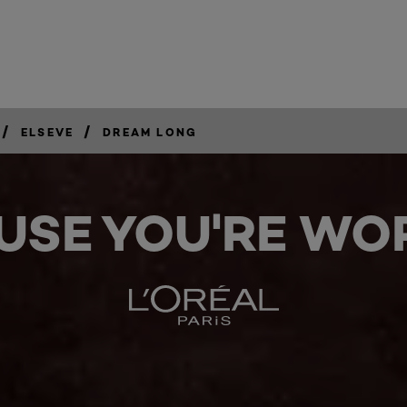
/
/
ELSEVE
DREAM LONG
USE YOU'RE WOR