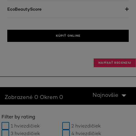
EcoBeautyScore
KÚPIŤ ONLINE
NAPÍSAŤ RECENZIU
Najnovšie
Zobrazené 0 Okrem 0
Filter by rating
1 hviezdičiek
2 hviezdičiek
3 hviezdičiek
4 hviezdičiek