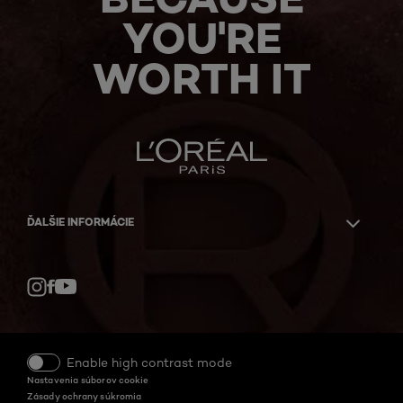
YOU'RE
WORTH IT
ĎALŠIE INFORMÁCIE
Facebook
YouTube
Instagram
Enable high contrast mode
Nastavenia súborov cookie
Zásady ochrany súkromia