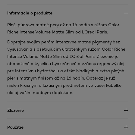
Informácie o produkte
Plné, púdrovo matné pery až na 16 hodín s rúžom Color
Riche Intense Volume Matte Slim od L'Oréal Paris.
Doprajte svojim perám intenzívne matné pigmenty bez
vysušovania s ošetrujúcim ultratenkým rúžom Color Riche
Intense Volume Matte Slim od L'Oréal Paris. Zloženie je
obohatené o kyselinu hyalurónovú a vzácny arganový olej
pre intenzívnu hydratáciu a efekt hladkých a extra plných
pier s matným finišom až na 16 hodín. Odteraz je rúž
nielen krásnym a luxusným predmetom vo vašej kabelke,
ale aj vaším módnym doplnkom.
Zloženie
Použitie