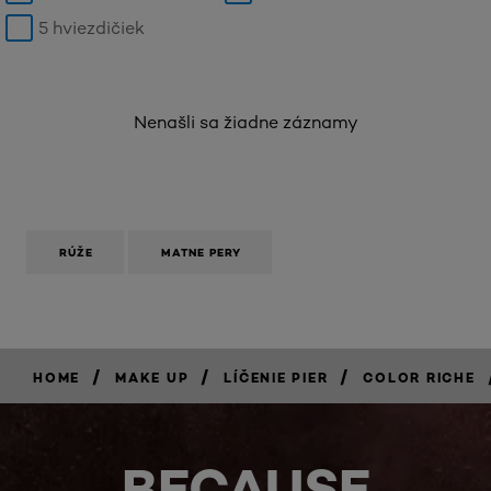
5 hviezdičiek
Nenašli sa žiadne záznamy
RÚŽE
MATNE PERY
/
/
/
HOME
MAKE UP
LÍČENIE PIER
COLOR RICHE
BECAUSE