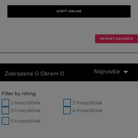
KÚPIŤ ONLINE
NAPÍSAŤ RECENZIU
Najnovšie
Zobrazené 0 Okrem 0
Filter by rating
1 hviezdičiek
2 hviezdičiek
3 hviezdičiek
4 hviezdičiek
5 hviezdičiek