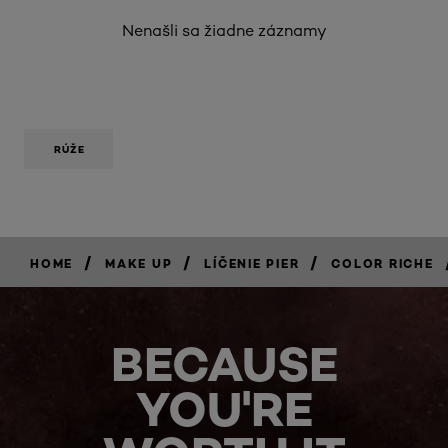
Nenašli sa žiadne záznamy
RÚŽE
/
/
/
HOME
MAKE UP
LÍČENIE PIER
COLOR RICHE
BECAUSE
YOU'RE