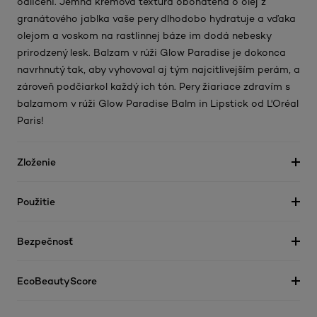
odlíčení. Jemná krémová textúra obohatená o olej z
granátového jablka vaše pery dlhodobo hydratuje a vďaka
olejom a voskom na rastlinnej báze im dodá nebesky
prirodzený lesk. Balzam v rúži Glow Paradise je dokonca
navrhnutý tak, aby vyhovoval aj tým najcitlivejším perám, a
zároveň podčiarkol každý ich tón. Pery žiariace zdravím s
balzamom v rúži Glow Paradise Balm in Lipstick od L'Oréal
Paris!
Zloženie
Použitie
Bezpečnosť
EcoBeautyScore