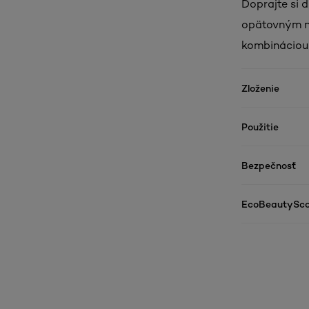
Doprajte si d
opätovným na
kombináciou 
Zloženie
Použitie
Bezpečnosť
EcoBeautySco