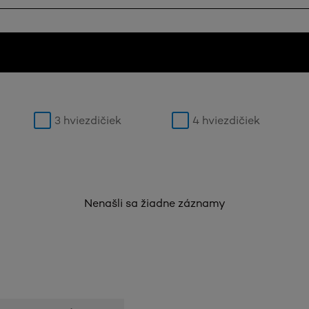
3 hviezdičiek
4 hviezdičiek
Nenašli sa žiadne záznamy