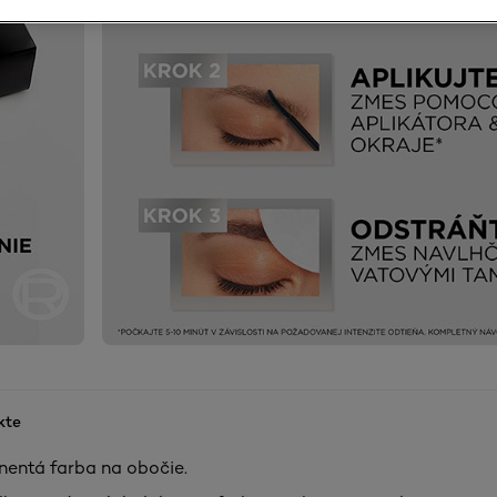
kte
entá farba na obočie.