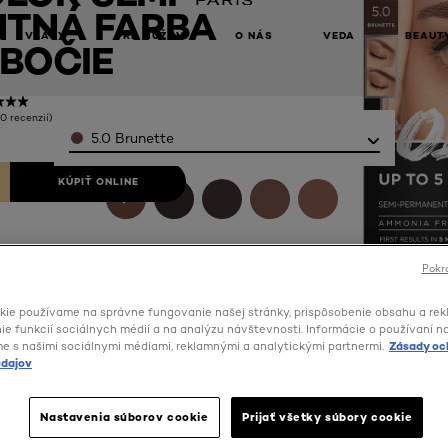
TNÁ FARBA
VLASY
PRE MUŽOV
O NÁS
VEDA
BEAUT
BOČIE
(0 recenzií)
Color
5.0 Brunette
KÚPIŤ ONLINE
Pokra
kie používame na správne fungovanie našej stránky, prispôsobenie obsahu a rek
e funkcií sociálnych médií a na analýzu návštevnosti. Informácie o používaní n
me s našimi sociálnymi médiami, reklamnými a analytickými partnermi.
Zásady oc
dajov
Nastavenia súborov cookie
Prijať všetky súbory cookie