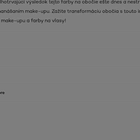
lhotrvajúci výsledok tejto farby na obočie ešte dnes a nest
nášaním make-upu. Zažite transformáciu obočia s touto i
make-upu a farby na vlasy!
re