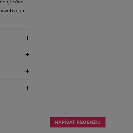
rácajte čas
novatívnou
NAPÍSAŤ RECENZIU