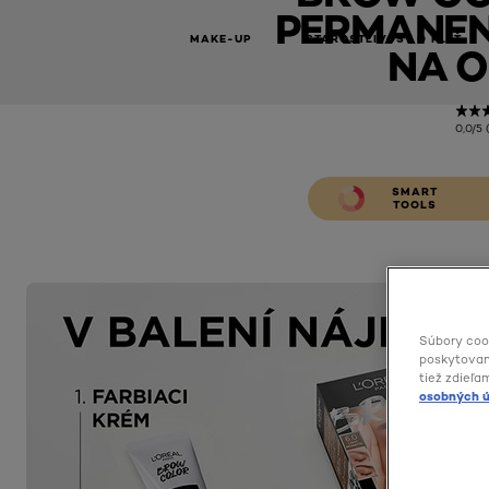
PERMANEN
MAKE-UP
STAROSTLIVOSŤ O PLEŤ
NA O
0,0/5 
SMART
TOOLS
Súbory coo
poskytovani
tiež zdieľa
osobných ú