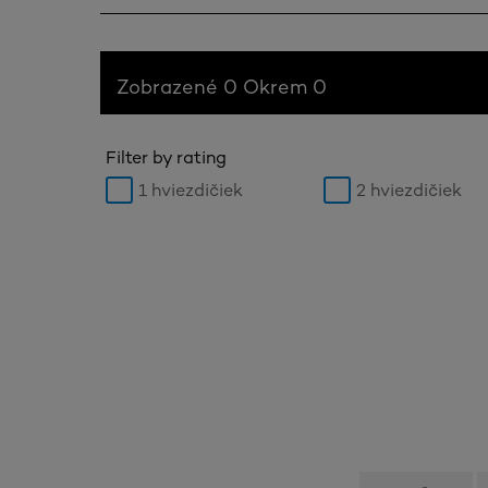
Zobrazené 0 Okrem 0
Filter by rating
1 hviezdičiek
2 hviezdičiek