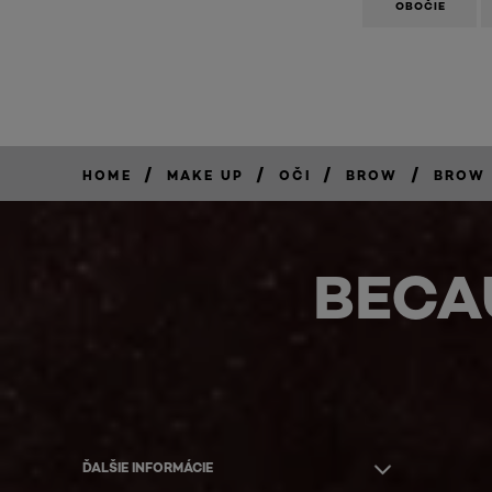
OBOČIE
/
/
/
/
HOME
MAKE UP
OČI
BROW
BROW 
BECA
ĎALŠIE INFORMÁCIE