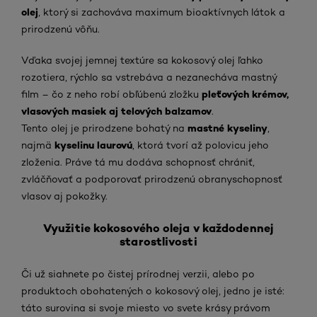
olej
, ktorý si zachováva maximum bioaktívnych látok a
prirodzenú vôňu.
Vďaka svojej jemnej textúre sa kokosový olej ľahko
rozotiera, rýchlo sa vstrebáva a nezanecháva mastný
pleťových krémov,
film – čo z neho robí obľúbenú zložku
vlasových masiek aj telových balzamov
.
mastné kyseliny
Tento olej je prirodzene bohatý na
,
kyselinu laurovú
najmä
, ktorá tvorí až polovicu jeho
zloženia. Práve tá mu dodáva schopnosť chrániť,
zvláčňovať a podporovať prirodzenú obranyschopnosť
vlasov aj pokožky.
Využitie kokosového oleja v každodennej
starostlivosti
Či už siahnete po čistej prírodnej verzii, alebo po
produktoch obohatených o kokosový olej, jedno je isté:
táto surovina si svoje miesto vo svete krásy právom