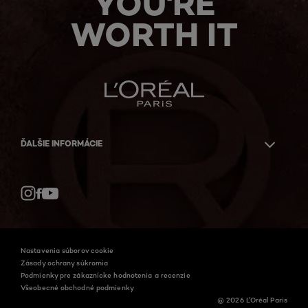
YOU'RE
WORTH IT
ĎALŠIE INFORMÁCIE
Facebook
YouTube
Instagram
Nastavenia súborov cookie
Zásady ochrany súkromia
Podmienky pre zákaznícke hodnotenia a recenzie
Všeobecné obchodné podmienky
@ 2026 L'Oréal Paris