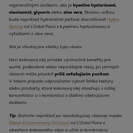
kyselina hyalurónová,
regeneračnými zložkami, ako je
niacínamid, glycerín
aloe vera
alebo
. Skvelou voľbou
bude napríklad hydratačná pleťová starostlivosť
Hydra
Genius
od L’Oréal Paris s kyselinou hyalurónovou a
výťažkami z aloe vera.
Nie je vhodný pre všetky typy vlasov
Hoci kokosový olej prináša výnimočné benefity pre
suché, poškodené alebo nepoddajné vlasy, pri jemných
príliš zaťažujúcim pocitom
vlasoch môže pôsobiť
.
V takom prípade odporúčame vybrať ľahšie textúry
alebo produkty, ktoré kokosový olej obsahujú v nižšej
koncentrácii a v kombinácii s ďalšími ošetrujúcimi
zložkami.
Tip
:
Siahnite napríklad po nezaťažujúcej vlasovej maske
Elseve Extraordinary Oil
Coco
od L’Oréal Paris s
obsahom kokosového oleja a užite si kombináciu