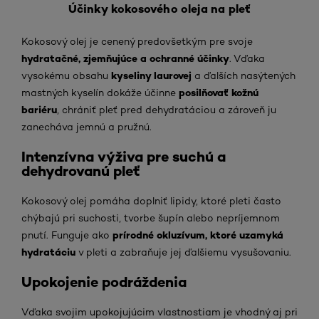
Účinky kokosového oleja na pleť
Kokosový olej je cenený predovšetkým pre svoje
hydratačné, zjemňujúce a ochranné účinky
. Vďaka
kyseliny laurovej
vysokému obsahu
a ďalších nasýtených
posilňovať kožnú
mastných kyselín dokáže účinne
bariéru
, chrániť pleť pred dehydratáciou a zároveň ju
zanecháva jemnú a pružnú.
Intenzívna výživa pre suchú a
dehydrovanú pleť
Kokosový olej pomáha doplniť lipidy, ktoré pleti často
chýbajú pri suchosti, tvorbe šupín alebo nepríjemnom
prírodné okluzívum
, ktoré uzamyká
pnutí. Funguje ako
hydratáciu
v pleti a zabraňuje jej ďalšiemu vysušovaniu.
Upokojenie podráždenia
Vďaka svojim upokojujúcim vlastnostiam je vhodný aj pri