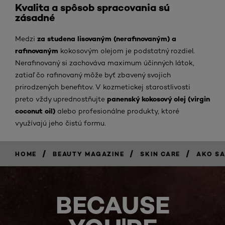
Kvalita a spôsob spracovania sú
zásadné
za studena lisovaným (nerafinovaným) a
Medzi
rafinovaným
kokosovým olejom je podstatný rozdiel.
Nerafinovaný si zachováva maximum účinných látok,
zatiaľ čo rafinovaný môže byť zbavený svojich
prirodzených benefitov. V kozmetickej starostlivosti
panenský kokosový olej (virgin
preto vždy uprednostňujte
coconut oil)
alebo profesionálne produkty, ktoré
využívajú jeho čistú formu.
/
/
/
HOME
BEAUTY MAGAZINE
SKIN CARE
AKO SA
BECAUSE