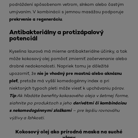
podráždení spôsobenom vetrom, slnkom alebo častým
umývaním. V kombinácii s jemnou masážou podporuje
prekrvenie a regeneráciu
.
Antibakteriálny a protizápalový
potenciál
Kyselina laurová má mierne antibakteriálne účinky, a tak
môže kokosový olej pomôcť zmierniť začervenanie alebo
drobné nedokonalosti. Napriek tomu je dôležité
nie je vhodný pre mastnú alebo aknóznu
upozorniť, že
pleť
, pretože má vyšší komedogénny index a pri
niektorých typoch pleti môže viesť k upchávaniu pórov.
Tip
:
Ak hľadáte benefity kokosového oleja v šetrnej forme,
derivátmi či kombináciou
siahnite po produktoch s jeho
s nekomedogénnymi zložkami
– pre lepšiu rovnováhu
výživy a ľahkosti.
Kokosový olej ako prírodná maska na suché
vlasy