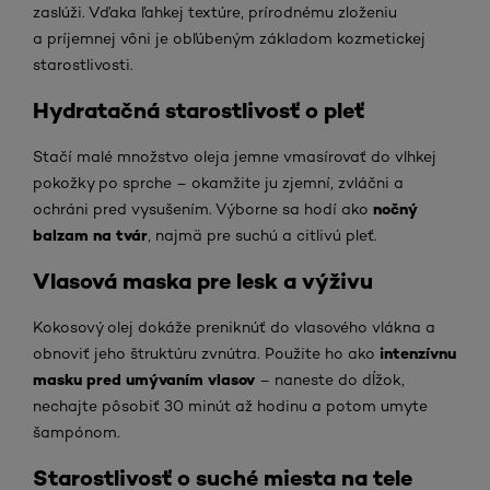
zaslúži. Vďaka ľahkej textúre, prírodnému zloženiu
a príjemnej vôni je obľúbeným základom kozmetickej
starostlivosti.
Hydratačná starostlivosť o pleť
Stačí malé množstvo oleja jemne vmasírovať do vlhkej
pokožky po sprche – okamžite ju zjemní, zvláčni a
nočný
ochráni pred vysušením. Výborne sa hodí ako
balzam na tvár
, najmä pre suchú a citlivú pleť.
Vlasová maska pre lesk a výživu
Kokosový olej dokáže preniknúť do vlasového vlákna a
intenzívnu
obnoviť jeho štruktúru zvnútra. Použite ho ako
masku pred umývaním vlasov
– naneste do dĺžok,
nechajte pôsobiť 30 minút až hodinu a potom umyte
šampónom.
Starostlivosť o suché miesta na tele