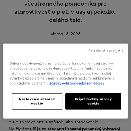
všestranného pomocníka pre
starostlivosť o pleť, vlasy aj pokožku
celého tela.
Marca 16, 2026
Pokračovať bez prijatia
V tomto článku sa pozrieme na to, ako kokosový olej
Súbory cookie používame na správne fungovanie našej stránky,
funguje, komu môže prospieť a čomu sa pri jeho použití
prispôsobenie obsahu a reklám, poskytovanie funkcií sociálnych
médií a na analýzu návštevnosti. Informácie o používaní našej
radšej vyhnúť.
stránky tiež zdieľame s našimi sociálnymi médiami, reklamnými a
analytickými partnermi.
Zásady ochrany osobných údajov
Čo je kokosový olej a ako vzniká?
Nastavenia súborov
Prijať všetky súbory
Získava sa z dužiny zrelých kokosových orechov –
cookie
cookie
konkrétne z rozomletého jadra (tzv. kopry), ktoré sa
najprv usuší a následne lisuje. Zásadnú úlohu v kvalite
oleja zohráva práve spôsob jeho spracovania.
za studena lisovaný panenský kokosový
Najžiadanejší je