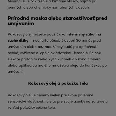
Minimalizuje tak trenie a lámanie vlasov, najmä pri
jemných alebo chemicky namáhaných vlasoch.
Prírodná maska alebo starostlivosť pred
umývaním
intenzívny zábal na
Kokosový olej môžete použiť ako
suché dĺžky
– nechajte pôsobiť aspoň 30 minút pred
umývaním alebo cez noc. Vlasy budú po opláchnutí
hebké, vyživené a lepšie ovládateľné. Jemnejší účinok
získate pridaním niekoľkých kvapiek do kondicionéra
alebo aplikáciou malého množstva oleja do končekov po
umývaní.
Kokosový olej a pokožka tela
Kokosový olej je cenený nielen pre svoje príjemné
senzorické vlastnosti, ale aj pre svoje účinky na zdravie a
vzhľad pokožky celého tela.