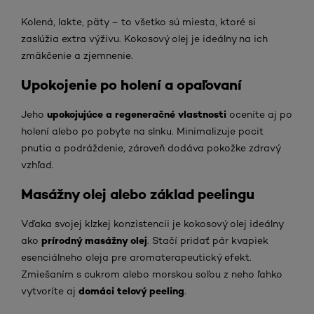
Kolená, lakte, päty – to všetko sú miesta, ktoré si
zaslúžia extra výživu. Kokosový olej je ideálny na ich
zmäkčenie a zjemnenie.
Upokojenie po holení a opaľovaní
upokojujúce a regeneračné vlastnosti
Jeho
oceníte aj po
holení alebo po pobyte na slnku. Minimalizuje pocit
pnutia a podráždenie, zároveň dodáva pokožke zdravý
vzhľad.
Masážny olej alebo základ peelingu
Vďaka svojej klzkej konzistencii je kokosový olej ideálny
prírodný masážny olej
ako
. Stačí pridať pár kvapiek
esenciálneho oleja pre aromaterapeutický efekt.
Zmiešaním s cukrom alebo morskou soľou z neho ľahko
domáci telový peeling
vytvoríte aj
.