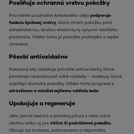
Posilňuje ochrannú vrstvu pokožky
podporuje
Pravidelné používanie kokosového oleja
funkciu lipidovej vrstvy
, ktorá chráni pokožku pred
dehydratáciou, stratou elasticity aj vplyvmi okolitého
prostredia. Vďaka tomu je pokožka pružnejšia a lepšie
chránená.
Pôsobí antioxidačne
Kokosový olej obsahuje prírodné antioxidanty, ktoré
pomáhajú neutralizovať voľné radikály – molekuly, ktoré
urýchľujú starnutie pokožky. Vďaka tomu prispieva k
zdravšiemu a mladistvejšiemu vzhľadu kože
.
Upokojuje a regeneruje
Jeho jemná textúra a prírodný pôvod z neho robia
citlivú či podráždenú pokožku
ideálnu voľbu aj pre
.
Uľavuje od svrbenia, začervenania a napomáha