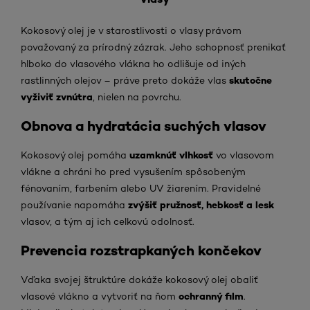
Kokosový olej je v starostlivosti o vlasy právom
považovaný za prírodný zázrak. Jeho schopnosť prenikať
hlboko do vlasového vlákna ho odlišuje od iných
skutočne
rastlinných olejov – práve preto dokáže vlas
vyživiť zvnútra
, nielen na povrchu.
Obnova a hydratácia suchých vlasov
uzamknúť vlhkosť
Kokosový olej pomáha
vo vlasovom
vlákne a chráni ho pred vysušením spôsobeným
fénovaním, farbením alebo UV žiarením. Pravidelné
zvýšiť pružnosť, hebkosť a lesk
používanie napomáha
vlasov, a tým aj ich celkovú odolnosť.
Prevencia rozstrapkaných končekov
Vďaka svojej štruktúre dokáže kokosový olej obaliť
ochranný film
vlasové vlákno a vytvoriť na ňom
.