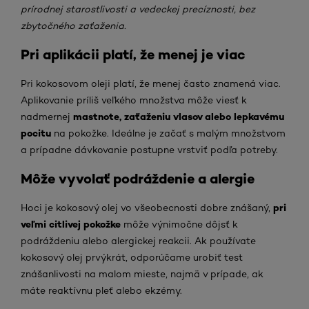
prírodnej starostlivosti a vedeckej precíznosti, bez
zbytočného zaťaženia.
Pri aplikácii platí, že menej je viac
Pri kokosovom oleji platí, že menej často znamená viac.
Aplikovanie príliš veľkého množstva môže viesť k
mastnote, zaťaženiu vlasov alebo lepkavému
nadmernej
pocitu
na pokožke. Ideálne je začať s malým množstvom
a prípadne dávkovanie postupne vrstviť podľa potreby.
Môže vyvolať podráždenie a alergie
pri
Hoci je kokosový olej vo všeobecnosti dobre znášaný,
veľmi citlivej pokožke
môže výnimočne dôjsť k
podráždeniu alebo alergickej reakcii. Ak používate
kokosový olej prvýkrát, odporúčame urobiť test
znášanlivosti na malom mieste, najmä v prípade, ak
máte reaktívnu pleť alebo ekzémy.