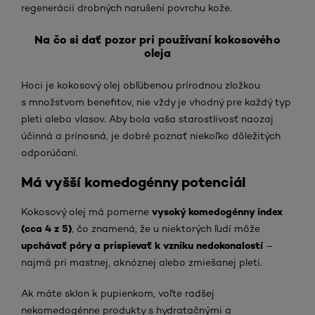
regenerácii drobných narušení povrchu kože.
Na čo si dať pozor pri používaní kokosového
oleja
Hoci je kokosový olej obľúbenou prírodnou zložkou
s množstvom benefitov, nie vždy je vhodný pre každý typ
pleti alebo vlasov. Aby bola vaša starostlivosť naozaj
účinná a prínosná, je dobré poznať niekoľko dôležitých
odporúčaní.
Má vyšší komedogénny potenciál
vysoký komedogénny index
Kokosový olej má pomerne
(cca 4 z 5)
, čo znamená, že u niektorých ľudí môže
upchávať póry a prispievať k vzniku nedokonalostí
–
najmä pri mastnej, aknóznej alebo zmiešanej pleti.
Ak máte sklon k pupienkom, voľte radšej
nekomedogénne produkty s hydratačnými a