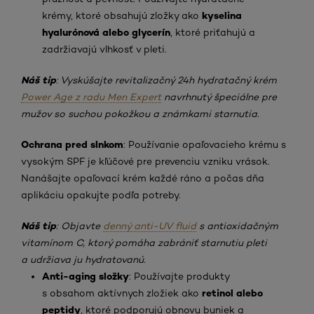
kyselina
krémy, ktoré obsahujú zložky ako
hyalurónová alebo glycerín
, ktoré priťahujú a
zadržiavajú vlhkosť v pleti.
Náš tip
: Vyskúšajte revitalizačný 24h hydratačný krém
Power Age z radu Men Expert
navrhnutý špeciálne pre
mužov so suchou pokožkou a známkami starnutia.
Ochrana pred slnkom
: Používanie opaľovacieho krému s
vysokým SPF je kľúčové pre prevenciu vzniku vrások.
Nanášajte opaľovací krém každé ráno a počas dňa
aplikáciu opakujte podľa potreby.
Náš tip
: Objavte
denný anti-UV fluid
s antioxidačným
vitamínom C, ktorý pomáha zabrániť starnutiu pleti
a udržiava ju hydratovanú.
Anti-aging složky
: Používajte produkty
retinol alebo
s obsahom aktívnych zložiek ako
peptidy
, ktoré podporujú obnovu buniek a