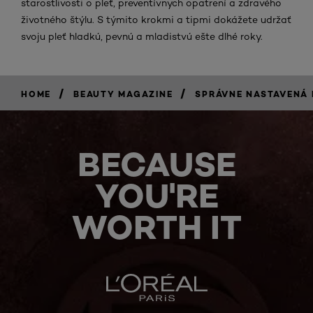
starostlivosti o pleť, preventívnych opatrení a zdravého
životného štýlu. S týmito krokmi a tipmi dokážete udržať
svoju pleť hladkú, pevnú a mladistvú ešte dlhé roky.
/
/
HOME
BEAUTY MAGAZINE
SPRÁVNE NASTAVENÁ 
BECAUSE
YOU'RE
WORTH IT