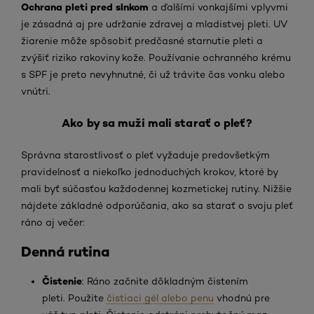
Ochrana pleti pred slnkom
a ďalšími vonkajšími vplyvmi
je zásadná aj pre udržanie zdravej a mladistvej pleti. UV
žiarenie môže spôsobiť predčasné starnutie pleti a
zvýšiť riziko rakoviny kože. Používanie ochranného krému
s SPF je preto nevyhnutné, či už trávite čas vonku alebo
vnútri.
Ako by sa muži mali starať o pleť?
Správna starostlivosť o pleť vyžaduje predovšetkým
pravidelnosť a niekoľko jednoduchých krokov, ktoré by
mali byť súčasťou každodennej kozmetickej rutiny. Nižšie
nájdete základné odporúčania, ako sa starať o svoju pleť
ráno aj večer:
Denná rutina
Čistenie
: Ráno začnite dôkladným čistením
pleti. Použite
čistiaci gél alebo penu
vhodnú pre