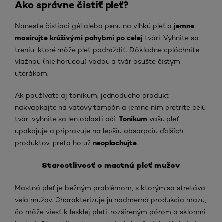
Ako správne čistiť pleť?
jemne
Naneste čistiaci gél alebo penu na vlhkú pleť a
masírujte krúživými pohybmi po celej
tvári. Vyhnite sa
treniu, ktoré môže pleť podráždiť. Dôkladne opláchnite
vlažnou (nie horúcou) vodou a tvár osušte čistým
uterákom.
Ak používate aj tonikum, jednoducho produkt
nakvapkajte na vatový tampón a jemne ním pretrite celú
Tonikum
tvár, vyhnite sa len oblasti očí.
vašu pleť
upokojuje a pripravuje na lepšiu absorpciu ďalších
neoplachujte
produktov, preto ho už
.
Starostlivosť o mastnú pleť mužov
Mastná pleť je bežným problémom, s ktorým sa stretáva
veľa mužov. Charakterizuje ju nadmerná produkcia mazu,
čo môže viesť k lesklej pleti, rozšíreným pórom a sklonmi