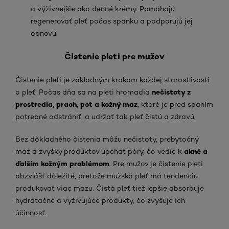
a výživnejšie ako denné krémy. Pomáhajú
regenerovať pleť počas spánku a podporujú jej
obnovu.
Čistenie pleti pre mužov
Čistenie pleti je základným krokom každej starostlivosti
nečistoty z
o pleť. Počas dňa sa na pleti hromadia
prostredia, prach, pot a kožný maz
, ktoré je pred spaním
potrebné odstrániť, a udržať tak pleť čistú a zdravú.
Bez dôkladného čistenia môžu nečistoty, prebytočný
akné a
maz a zvyšky produktov upchať póry, čo vedie k
ďalším kožným problémom
. Pre mužov je čistenie pleti
obzvlášť dôležité, pretože mužská pleť má tendenciu
produkovať viac mazu. Čistá pleť tiež lepšie absorbuje
hydratačné a vyživujúce produkty, čo zvyšuje ich
účinnosť.