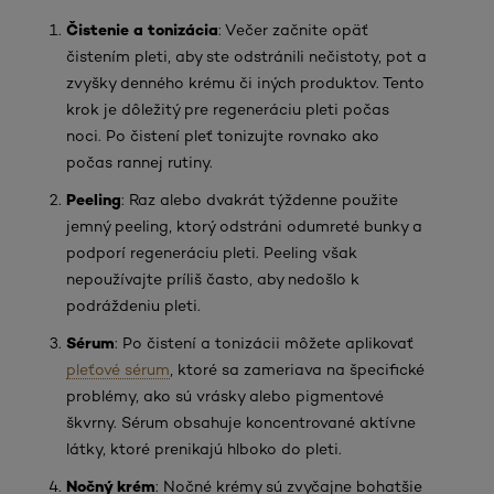
Čistenie a tonizácia
: Večer začnite opäť
čistením pleti, aby ste odstránili nečistoty, pot a
zvyšky denného krému či iných produktov. Tento
krok je dôležitý pre regeneráciu pleti počas
noci. Po čistení pleť tonizujte rovnako ako
počas rannej rutiny.
Peeling
: Raz alebo dvakrát týždenne použite
jemný peeling, ktorý odstráni odumreté bunky a
podporí regeneráciu pleti. Peeling však
nepoužívajte príliš často, aby nedošlo k
podráždeniu pleti.
Sérum
: Po čistení a tonizácii môžete aplikovať
pleťové sérum
, ktoré sa zameriava na špecifické
problémy, ako sú vrásky alebo pigmentové
škvrny. Sérum obsahuje koncentrované aktívne
látky, ktoré prenikajú hlboko do pleti.
Nočný krém
: Nočné krémy sú zvyčajne bohatšie