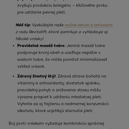
zvyšujú produkciu kolagénu – kľúčového prvku
pre udržanie pevnej pleti.
Náš tip
: Vyskúšajte naše
nočné sérum s retinolom
z radu Revitalift, ktoré zjemňuje a vyhladzuje aj
hlboké vrásky!
Pravidelná masáž tváre
: Jemná masáž tváre
podporuje krvný obeh a uvoľňuje napätie v
svaloch tváre, čo môže pomôcť minimalizovať
vzhľad vrások.
Zdravý životný štýl
: Zdravá strava bohatá na
vitamíny a antioxidanty, dostatok spánku,
pravidelný pohyb a znižovanie stresu môžu
výrazne prispieť k udržaniu mladistvej pleti.
Vyhnite sa aj fajčeniu a nadmernej konzumácii
alkoholu, ktoré urýchľujú starnutie pleti.
Boj proti vráskam vyžaduje kombináciu správnej