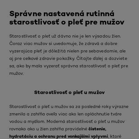
Správne nastavená rutinná
starostlivosť o pleť pre mužov
Starostlivosť o pleť už dávno nie je len výsadou žien.
Čoraz viac mužov si uvedomuje, že zdravá a dobre
vyzerajúca pleť je dôležitá nielen pre sebavedomie, ale
aj pre celkové zdravie pokožky. Čítajte ďalej a dozviete
sa, ako by mala vyzerať správna starostlivosť o pleť pre
mužov.
Starostlivosť o pleť u mužov
Starostlivosť o pleť u mužov sa za posledné roky výrazne
zmenila a zahŕňa oveľa viac ako len opláchnutie tváre
vodou a mydlom. Moderná starostlivosť o pleť u mužov
čistenie,
rovnako ako u žien zahŕňa pravidelné
hydratáciu a ochranu
pred vonkajšími vplyvmi
, ktoré