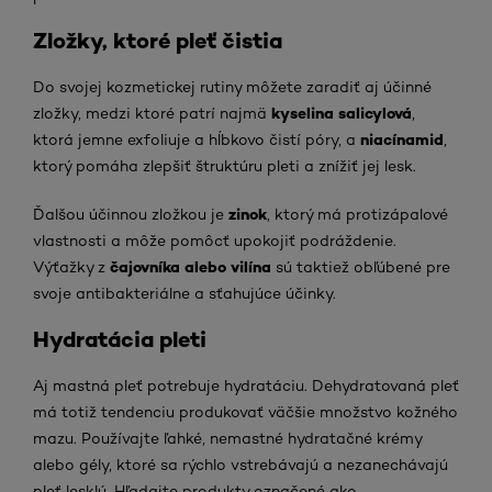
Zložky, ktoré pleť čistia
Do svojej kozmetickej rutiny môžete zaradiť aj účinné
kyselina salicylová
zložky, medzi ktoré patrí najmä
,
niacínamid
ktorá jemne exfoliuje a hĺbkovo čistí póry, a
,
ktorý pomáha zlepšiť štruktúru pleti a znížiť jej lesk.
zinok
Ďalšou účinnou zložkou je
, ktorý má protizápalové
vlastnosti a môže pomôcť upokojiť podráždenie.
čajovníka alebo vilína
Výťažky z
sú taktiež obľúbené pre
svoje antibakteriálne a sťahujúce účinky.
Hydratácia pleti
Aj mastná pleť potrebuje hydratáciu. Dehydratovaná pleť
má totiž tendenciu produkovať väčšie množstvo kožného
mazu. Používajte ľahké, nemastné hydratačné krémy
alebo gély, ktoré sa rýchlo vstrebávajú a nezanechávajú
pleť lesklú. Hľadajte produkty označené ako