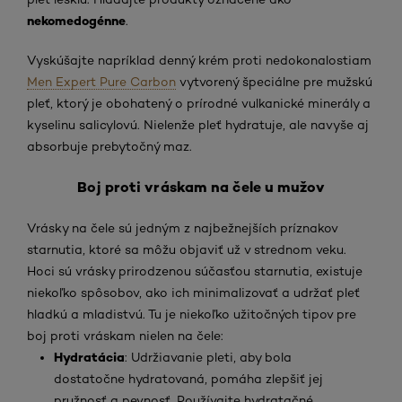
nekomedogénne
.
Vyskúšajte napríklad denný krém proti nedokonalostiam
Men Expert Pure Carbon
vytvorený špeciálne pre mužskú
pleť, ktorý je obohatený o prírodné vulkanické minerály a
kyselinu salicylovú. Nielenže pleť hydratuje, ale navyše aj
absorbuje prebytočný maz.
Boj proti vráskam na čele u mužov
Vrásky na čele sú jedným z najbežnejších príznakov
starnutia, ktoré sa môžu objaviť už v strednom veku.
Hoci sú vrásky prirodzenou súčasťou starnutia, existuje
niekoľko spôsobov, ako ich minimalizovať a udržať pleť
hladkú a mladistvú. Tu je niekoľko užitočných tipov pre
boj proti vráskam nielen na čele:
Hydratácia
: Udržiavanie pleti, aby bola
dostatočne hydratovaná, pomáha zlepšiť jej
pružnosť a pevnosť. Používajte hydratačné