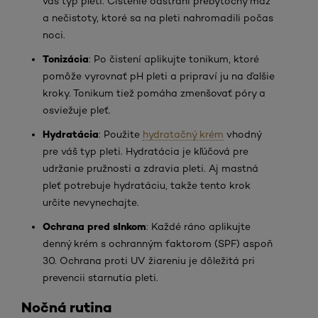
váš typ pleti. Čistenie odstráni prebytočný maz
a nečistoty, ktoré sa na pleti nahromadili počas
noci.
Tonizácia
: Po čistení aplikujte tonikum, ktoré
pomôže vyrovnať pH pleti a pripraví ju na ďalšie
kroky. Tonikum tiež pomáha zmenšovať póry a
osviežuje pleť.
Hydratácia
: Použite
hydratačný krém
vhodný
pre váš typ pleti. Hydratácia je kľúčová pre
udržanie pružnosti a zdravia pleti. Aj mastná
pleť potrebuje hydratáciu, takže tento krok
určite nevynechajte.
Ochrana pred slnkom
: Každé ráno aplikujte
denný krém s ochranným faktorom (SPF) aspoň
30. Ochrana proti UV žiareniu je dôležitá pri
prevencii starnutia pleti.
Nočná rutina