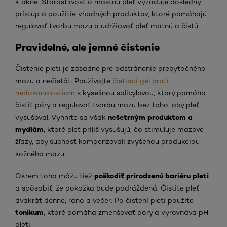
k akné. Starostlivosť o mastnú pleť vyžaduje dôsledný
prístup a použitie vhodných produktov, ktoré pomáhajú
regulovať tvorbu mazu a udržiavať pleť matnú a čistú.
Pravidelné, ale jemné čistenie
Čistenie pleti je zásadné pre odstránenie prebytočného
mazu a nečistôt. Používajte
čistiaci gél proti
nedokonalostiam
s kyselinou salicylovou, ktorý pomáha
čistiť póry a regulovať tvorbu mazu bez toho, aby pleť
nešetrným produktom a
vysušoval. Vyhnite sa však
mydlám
, ktoré pleť príliš vysušujú, čo stimuluje mazové
žľazy, aby suchosť kompenzovali zvýšenou produkciou
kožného mazu.
poškodiť prirodzenú bariéru pleti
Okrem toho môžu tiež
a spôsobiť, že pokožka bude podráždená. Čistite pleť
dvakrát denne, ráno a večer. Po čistení pleti použite
tonikum
, ktoré pomáha zmenšovať póry a vyrovnáva pH
pleti.