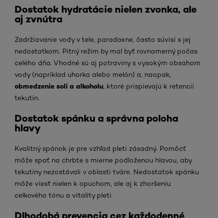
Dostatok hydratácie nielen zvonka, ale
aj zvnútra
Zadržiavanie vody v tele, paradoxne, často súvisí s jej
nedostatkom. Pitný režim by mal byť rovnomerný počas
celého dňa. Vhodné sú aj potraviny s vysokým obsahom
vody (napríklad uhorka alebo melón) a, naopak,
obmedzenie soli a alkoholu
, ktoré prispievajú k retencii
tekutín.
Dostatok spánku a správna poloha
hlavy
Kvalitný spánok je pre vzhľad pleti zásadný. Pomôcť
môže spať na chrbte s mierne podloženou hlavou, aby
tekutiny nezostávali v oblasti tváre. Nedostatok spánku
môže viesť nielen k opuchom, ale aj k zhoršeniu
celkového tónu a vitality pleti.
Dlhodobá prevencia cez každodenné