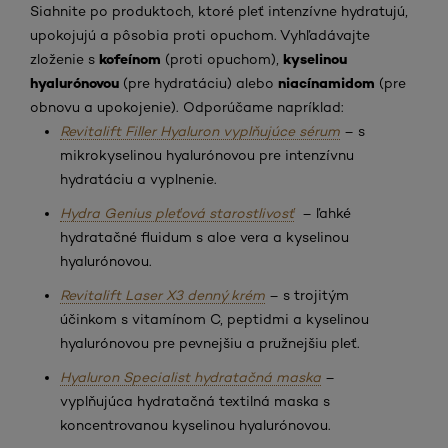
Siahnite po produktoch, ktoré pleť intenzívne hydratujú,
upokojujú a pôsobia proti opuchom. Vyhľadávajte
kofeínom
kyselinou
zloženie s
(proti opuchom),
hyalurónovou
niacínamidom
(pre hydratáciu) alebo
(pre
obnovu a upokojenie). Odporúčame napríklad:
Revitalift Filler Hyaluron vyplňujúce sérum
– s
mikrokyselinou hyalurónovou pre intenzívnu
hydratáciu a vyplnenie.
Hydra Genius pleťová starostlivosť
– ľahké
hydratačné fluidum s aloe vera a kyselinou
hyalurónovou.
Revitalift Laser X3 denný krém
– s trojitým
účinkom s vitamínom C, peptidmi a kyselinou
hyalurónovou pre pevnejšiu a pružnejšiu pleť.
Hyaluron Specialist hydratačná maska
–
vyplňujúca hydratačná textilná maska s
koncentrovanou kyselinou hyalurónovou.