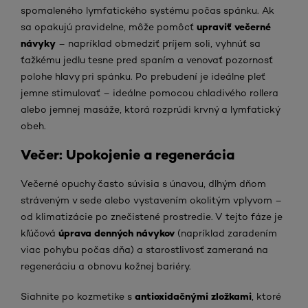
spomaleného lymfatického systému počas spánku. Ak
upraviť večerné
sa opakujú pravidelne, môže pomôcť
návyky
– napríklad obmedziť príjem soli, vyhnúť sa
ťažkému jedlu tesne pred spaním a venovať pozornosť
polohe hlavy pri spánku. Po prebudení je ideálne pleť
jemne stimulovať – ideálne pomocou chladivého rollera
alebo jemnej masáže, ktorá rozprúdi krvný a lymfatický
obeh.
Večer: Upokojenie a regenerácia
Večerné opuchy často súvisia s únavou, dlhým dňom
stráveným v sede alebo vystavením okolitým vplyvom –
od klimatizácie po znečistené prostredie. V tejto fáze je
úprava denných návykov
kľúčová
(napríklad zaradením
viac pohybu počas dňa) a starostlivosť zameraná na
regeneráciu a obnovu kožnej bariéry.
antioxidačnými zložkami
Siahnite po kozmetike s
, ktoré