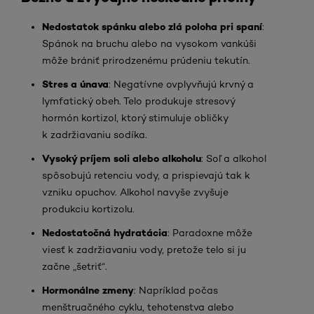
Nedostatok spánku alebo zlá poloha pri spaní
:
Spánok na bruchu alebo na vysokom vankúši
môže brániť prirodzenému prúdeniu tekutín.
Stres a únava
: Negatívne ovplyvňujú krvný a
lymfatický obeh. Telo produkuje stresový
hormón kortizol, ktorý stimuluje obličky
k zadržiavaniu sodíka.
Vysoký príjem soli alebo alkoholu
: Soľ a alkohol
spôsobujú retenciu vody, a prispievajú tak k
vzniku opuchov. Alkohol navyše zvyšuje
produkciu kortizolu.
Nedostatočná hydratácia
: Paradoxne môže
viesť k zadržiavaniu vody, pretože telo si ju
začne „šetriť“.
Hormonálne zmeny
: Napríklad počas
menštruačného cyklu, tehotenstva alebo