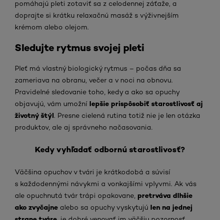
pomáhajú pleti zotaviť sa z celodennej záťaže, a
doprajte si krátku relaxačnú masáž s výživnejším
krémom alebo olejom.
Sledujte rytmus svojej pleti
Pleť má vlastný biologický rytmus – počas dňa sa
zameriava na obranu, večer a v noci na obnovu.
Pravidelné sledovanie toho, kedy a ako sa opuchy
lepšie prispôsobiť starostlivosť aj
objavujú, vám umožní
životný štýl
. Presne cielená rutina totiž nie je len otázka
produktov, ale aj správneho načasovania.
Kedy vyhľadať odbornú starostlivosť?
Väčšina opuchov v tvári je krátkodobá a súvisí
s každodennými návykmi a vonkajšími vplyvmi. Ak vás
pretrváva dlhšie
ale opuchnutá tvár trápi opakovane,
ako zvyčajne
len na jednej
alebo sa opuchy vyskytujú
strane tváre
, je dobré venovať im väčšiu pozornosť.