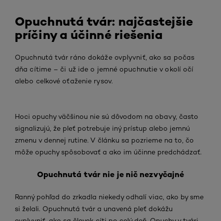
Opuchnutá tvár: najčastejšie
príčiny a účinné riešenia
Opuchnutá tvár ráno dokáže ovplyvniť, ako sa počas
dňa cítime – či už ide o jemné opuchnutie v okolí očí
alebo celkové oťaženie rysov.
Hoci opuchy väčšinou nie sú dôvodom na obavy, často
signalizujú, že pleť potrebuje iný prístup alebo jemnú
zmenu v dennej rutine. V článku sa pozrieme na to, čo
môže opuchy spôsobovať a ako im účinne predchádzať.
Opuchnutá tvár nie je nič nezvyčajné
Ranný pohľad do zrkadla niekedy odhalí viac, ako by sme
si želali. Opuchnutá tvár a unavená pleť dokážu
ovplyvniť, ako sa človek cíti po celý deň. Opuchy v tvári