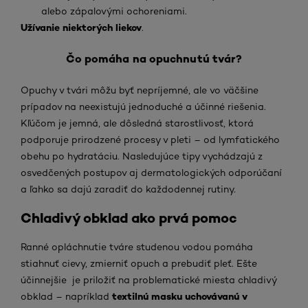
alebo zápalovými ochoreniami.
Užívanie niektorých liekov
.
Čo pomáha na opuchnutú tvár?
Opuchy v tvári môžu byť nepríjemné, ale vo väčšine
prípadov na neexistujú jednoduché a účinné riešenia.
Kľúčom je jemná, ale dôsledná starostlivosť, ktorá
podporuje prirodzené procesy v pleti – od lymfatického
obehu po hydratáciu. Nasledujúce tipy vychádzajú z
osvedčených postupov aj dermatologických odporúčaní
a ľahko sa dajú zaradiť do každodennej rutiny.
Chladivý obklad ako prvá pomoc
Ranné opláchnutie tváre studenou vodou pomáha
stiahnuť cievy, zmierniť opuch a prebudiť pleť. Ešte
účinnejšie je priložiť na problematické miesta chladivý
textilnú masku uchovávanú v
obklad – napríklad