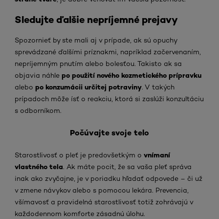
Sledujte ďalšie nepríjemné prejavy
Spozornieť by ste mali aj v prípade, ak sú opuchy
sprevádzané ďalšími príznakmi, napríklad začervenaním,
nepríjemným pnutím alebo bolesťou. Takisto ak sa
po použití nového
kozmetického prípravku
objavia náhle
po konzumácii určitej potraviny
alebo
. V takých
prípadoch môže ísť o reakciu, ktorá si zaslúži konzultáciu
s odborníkom.
Počúvajte svoje telo
vnímaní
Starostlivosť o pleť je predovšetkým o
vlastného tela
. Ak máte pocit, že sa vaša pleť správa
inak ako zvyčajne, je v poriadku hľadať odpovede – či už
v zmene návykov alebo s pomocou lekára. Prevencia,
všímavosť a pravidelná starostlivosť totiž zohrávajú v
každodennom komforte zásadnú úlohu.