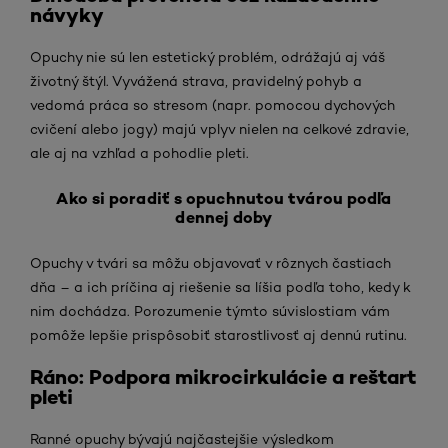
návyky
Opuchy nie sú len estetický problém, odrážajú aj váš
životný štýl. Vyvážená strava, pravidelný pohyb a
vedomá práca so stresom (napr. pomocou dychových
cvičení alebo jogy) majú vplyv nielen na celkové zdravie,
ale aj na vzhľad a pohodlie pleti.
Ako si poradiť s opuchnutou tvárou podľa
dennej doby
Opuchy v tvári sa môžu objavovať v rôznych častiach
dňa – a ich príčina aj riešenie sa líšia podľa toho, kedy k
nim dochádza. Porozumenie týmto súvislostiam vám
pomôže lepšie prispôsobiť starostlivosť aj dennú rutinu.
Ráno: Podpora mikrocirkulácie a reštart
pleti
Ranné opuchy bývajú najčastejšie výsledkom