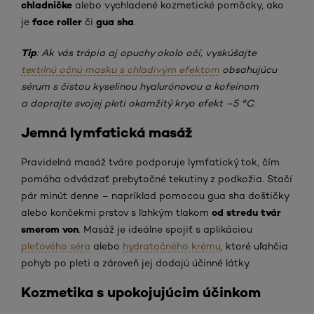
chladničke
alebo vychladené kozmetické pomôcky, ako
face roller
gua sha
je
či
.
Tip
: Ak vás trápia aj opuchy okolo očí, vyskúšajte
textilnú očnú masku s chladivým efektom
obsahujúcu
sérum s čistou kyselinou hyalurónovou a kofeínom
a doprajte svojej pleti okamžitý kryo efekt –5 °C.
Jemná lymfatická masáž
Pravidelná masáž tváre podporuje lymfatický tok, čím
pomáha odvádzať prebytočné tekutiny z podkožia. Stačí
pár minút denne – napríklad pomocou gua sha doštičky
od stredu tvár
alebo končekmi prstov s ľahkým tlakom
smerom von
. Masáž je ideálne spojiť s aplikáciou
pleťového séra
alebo
hydratačného krému
, ktoré uľahčia
pohyb po pleti a zároveň jej dodajú účinné látky.
Kozmetika s upokojujúcim účinkom