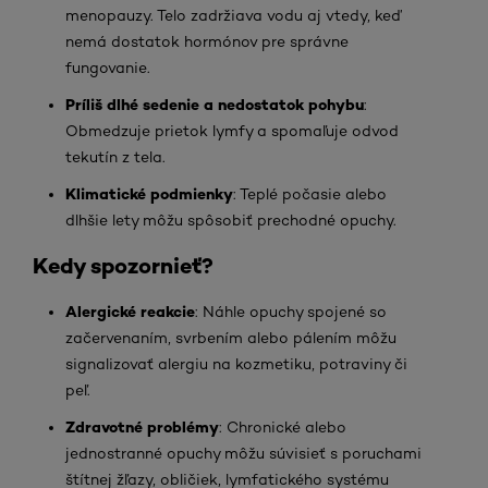
menopauzy. Telo zadržiava vodu aj vtedy, keď
nemá dostatok hormónov pre správne
fungovanie.
Príliš dlhé sedenie a nedostatok pohybu
:
Obmedzuje prietok lymfy a spomaľuje odvod
tekutín z tela.
Klimatické podmienky
: Teplé počasie alebo
dlhšie lety môžu spôsobiť prechodné opuchy.
Kedy spozornieť?
Alergické reakcie
: Náhle opuchy spojené so
začervenaním, svrbením alebo pálením môžu
signalizovať alergiu na kozmetiku, potraviny či
peľ.
Zdravotné problémy
: Chronické alebo
jednostranné opuchy môžu súvisieť s poruchami
štítnej žľazy, obličiek, lymfatického systému